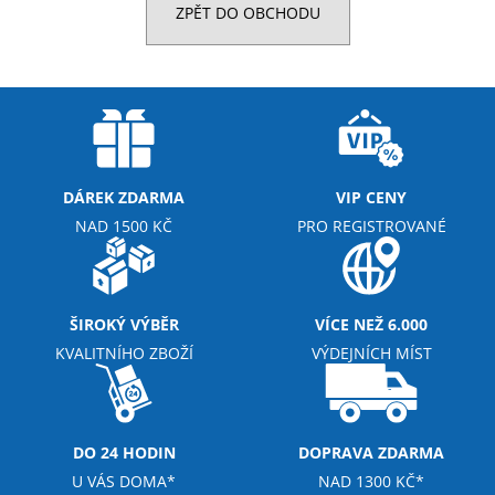
ZPĚT DO OBCHODU
a
j
í
t
?
DÁREK ZDARMA
VIP CENY
NAD 1500 KČ
PRO REGISTROVANÉ
HLEDAT
ŠIROKÝ VÝBĚR
VÍCE NEŽ 6.000
D
KVALITNÍHO ZBOŽÍ
VÝDEJNÍCH MÍST
o
p
o
r
DO 24 HODIN
DOPRAVA ZDARMA
u
U VÁS DOMA*
NAD 1300 KČ*