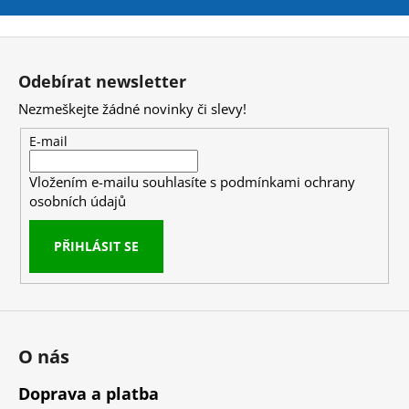
č
u
j
Z
e
á
Odebírat newsletter
m
p
e
Nezmeškejte žádné novinky či slevy!
a
t
E-mail
MEZZO
í
CAFFE
Vložením e-mailu souhlasíte s
podmínkami ochrany
ZRNKOVÁ
osobních údajů
KÁVA
COLUMBIA
SUPREMO
PŘIHLÁSIT SE
249
Kč
O nás
Doprava a platba