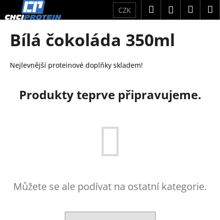
K
Přejít
Hledat
Náku
M
Přihlášení
CZK
na
o
obsah
Zpět
Zpět
košík
š
Bílá čokoláda 350ml
í
C
k
o
Nejlevnější proteinové doplňky skladem!
p
o
Produkty teprve připravujeme.
t
ř
e
b
u
j
e
Můžete se ale podívat na ostatní kategorie.
t
e
n