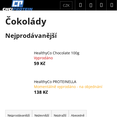
K
Přejít
Hledat
Náku
M
Přihlášení
CZK
na
o
obsah
Zpět
Zpět
košík
š
Čokolády
í
C
k
Nejprodávanější
o
p
o
HealthyCo Chocolate 100g
t
Vyprodáno
ř
59 Kč
e
b
u
HealthyCo PROTEINELLA
Momentálně vyprodáno - na objednání
j
138 Kč
e
t
Ř
e
a
n
Nejprodávanější
Nejlevnější
Nejdražší
Abecedně