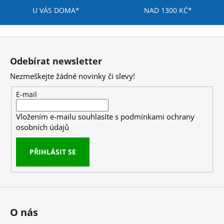
s
U VÁS DOMA*
NAD 1300 KČ*
u
Z
á
Odebírat newsletter
p
Nezmeškejte žádné novinky či slevy!
a
t
E-mail
í
Vložením e-mailu souhlasíte s
podmínkami ochrany
osobních údajů
PŘIHLÁSIT SE
O nás