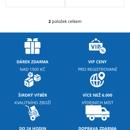
č
u
j
e
2
položek celkem
O
m
v
e
l
á
d
MEZZO
CAFFE
a
ZRNKOVÁ
c
DÁREK ZDARMA
VIP CENY
KÁVA
í
NAD 1500 KČ
PRO REGISTROVANÉ
BRAZIL
p
SANTOS
r
215
v
Kč
k
ŠIROKÝ VÝBĚR
VÍCE NEŽ 6.000
y
KVALITNÍHO ZBOŽÍ
VÝDEJNÍCH MÍST
v
ý
p
i
DO 24 HODIN
DOPRAVA ZDARMA