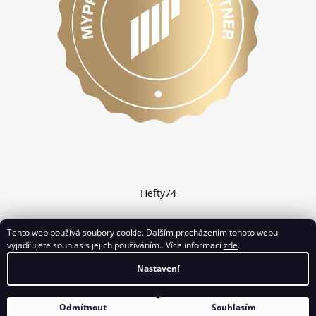
Hefty74
Tento web používá soubory cookie. Dalším procházením tohoto webu
vyjadřujete souhlas s jejich používáním.. Více informací
zde
.
Vytvořil Shoptet
Nastavení
Copyright 2026
Chciprotein.cz
. Všechna práva vyhrazena.
Odmítnout
Souhlasím