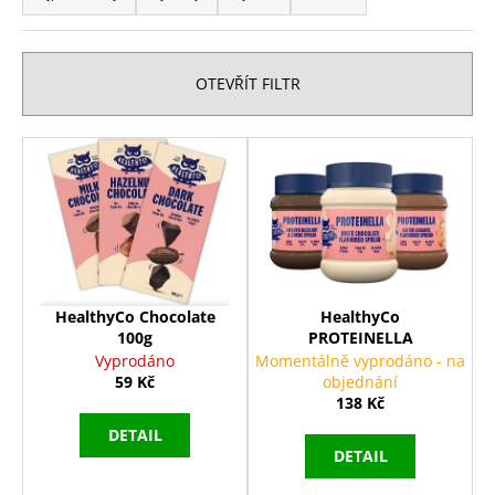
z
a
e
j
n
í
OTEVŘÍT FILTR
í
t
p
?
V
r
ý
o
p
d
i
u
HLEDAT
s
k
p
t
r
HealthyCo Chocolate
HealthyCo
ů
100g
PROTEINELLA
o
D
Vyprodáno
Momentálně vyprodáno - na
d
o
59 Kč
objednání
p
u
138 Kč
o
k
DETAIL
r
DETAIL
t
u
ů