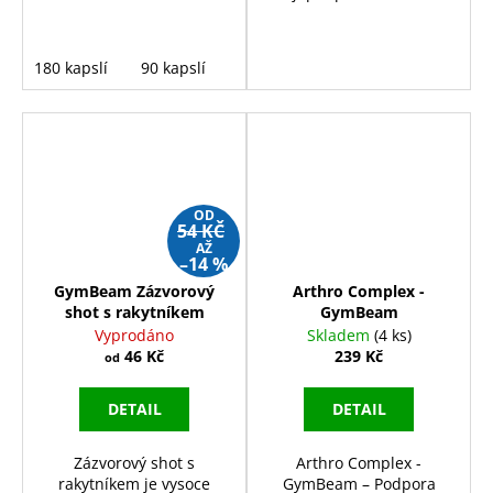
180 kapslí
90 kapslí
OD
54 KČ
AŽ
–14 %
GymBeam Zázvorový
Arthro Complex -
shot s rakytníkem
GymBeam
Vyprodáno
Skladem
(4 ks)
46 Kč
239 Kč
od
DETAIL
DETAIL
Zázvorový shot s
Arthro Complex -
rakytníkem je vysoce
GymBeam – Podpora