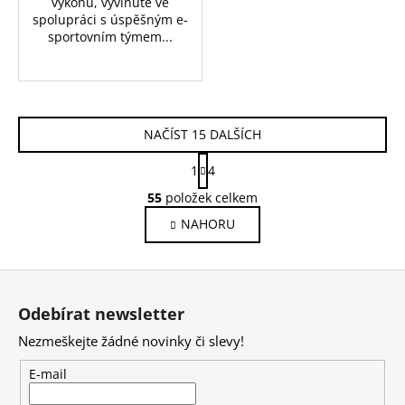
výkonu, vyvinuté ve
spolupráci s úspěšným e-
sportovním týmem...
NAČÍST 15 DALŠÍCH
S
1
4
t
O
r
55
položek celkem
v
á
NAHORU
l
n
k
á
o
d
Z
v
a
á
á
c
Odebírat newsletter
n
p
í
í
Nezmeškejte žádné novinky či slevy!
p
a
r
t
E-mail
v
í