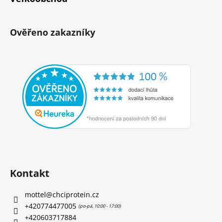
Ověřeno zakazníky
Kontakt
mottel
@
chciprotein.cz
+420774477005
+420603717884