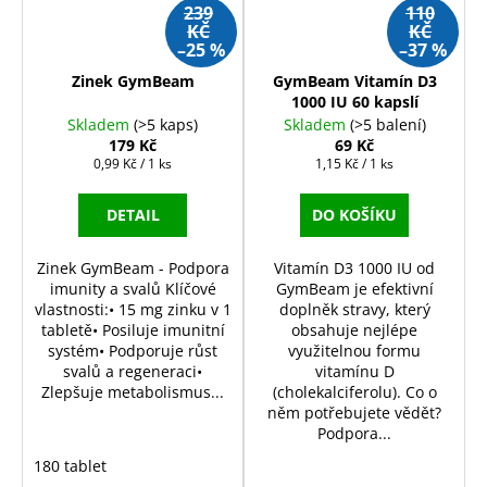
239
110
KČ
KČ
–25 %
–37 %
Zinek GymBeam
GymBeam Vitamín D3
1000 IU 60 kapslí
Skladem
(>5 kaps)
Skladem
(>5 balení)
179 Kč
69 Kč
Měrná
Měrná
0,99 Kč / 1 ks
1,15 Kč / 1 ks
cena:
cena:
DETAIL
DO KOŠÍKU
Zinek GymBeam - Podpora
Vitamín D3 1000 IU od
imunity a svalů Klíčové
GymBeam je efektivní
vlastnosti:• 15 mg zinku v 1
doplněk stravy, který
tabletě• Posiluje imunitní
obsahuje nejlépe
systém• Podporuje růst
využitelnou formu
svalů a regeneraci•
vitamínu D
Zlepšuje metabolismus...
(cholekalciferolu). Co o
něm potřebujete vědět?
Podpora...
180 tablet