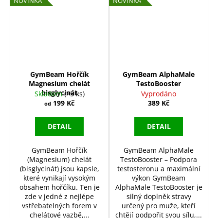
NOVINKA
NOVINKA
GymBeam Hořčík
GymBeam AlphaMale
Magnesium chelát
TestoBooster
bisglycinát
Skladem
(>5 ks)
Vyprodáno
199 Kč
389 Kč
od
DETAIL
DETAIL
GymBeam Hořčík
GymBeam AlphaMale
(Magnesium) chelát
TestoBooster – Podpora
(bisglycinát) jsou kapsle,
testosteronu a maximální
které vynikají vysokým
výkon GymBeam
obsahem hořčíku. Ten je
AlphaMale TestoBooster je
zde v jedné z nejlépe
silný doplněk stravy
vstřebatelných forem v
určený pro muže, kteří
chelátové vazbě,...
chtějí podpořit svou sílu,...