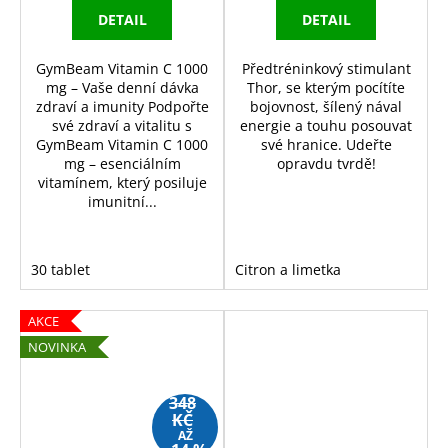
DETAIL
DETAIL
GymBeam Vitamin C 1000
Předtréninkový stimulant
mg – Vaše denní dávka
Thor, se kterým pocítíte
zdraví a imunity Podpořte
bojovnost, šílený nával
své zdraví a vitalitu s
energie a touhu posouvat
GymBeam Vitamin C 1000
své hranice. Udeřte
mg – esenciálním
opravdu tvrdě!
vitamínem, který posiluje
imunitní...
30 tablet
Citron a limetka
AKCE
NOVINKA
348
KČ
AŽ