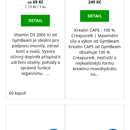
69 Kč
249 Kč
od
Měrná
1,15 Kč / 1 ks
cena:
DETAIL
DETAIL
Kreatin CAPS - 100 %
Vitamín D3 2000 IU od
Creapure® | Maximální
GymBeam je ideální pro
síla a výkon od GymBeam
podporu imunity, zdraví
Kreatin CAPS od GymBeam
kostí a svalů. Vysoce
obsahuje 100 %
účinný doplněk přispívá k
Creapure®, nejčistší a
udržení vitality, pohody a
nejkvalitnější formu
správné funkce
kreatinu monohydrátu
organismu. ...
na...
60 kapslí