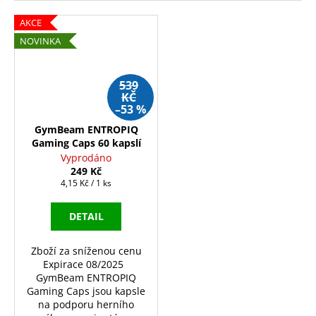
AKCE
NOVINKA
539
KČ
–53 %
GymBeam ENTROPIQ
Gaming Caps 60 kapslí
Vyprodáno
249 Kč
Měrná
4,15 Kč / 1 ks
cena:
DETAIL
Zboží za sníženou cenu
Expirace 08/2025
GymBeam ENTROPIQ
Gaming Caps jsou kapsle
na podporu herního