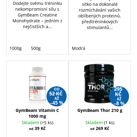
č
Dodejte svému tréninku
sítko na dokonalé
u
nekompromisní sílu s
rozmíchávání vašich
j
GymBeam Creatine
oblíbených proteinů,
e
Monohydrate – jedním z
předtréninkových
nejčistších a...
m
stimulantů...
e
1000g
500g
Modrá
NUTREND
QWIZZ
35%
PROTEIN
BAR
60G
38
295
OD
Kč
52 KČ
KČ
Původně:
AŽ
AŽ
49
–45 %
–8 %
Kč
GymBeam Vitamín C
GymBeam Thor 210 g
1000 mg
Skladem
(>5 ks)
Skladem
(1 ks)
39 Kč
269 Kč
od
od