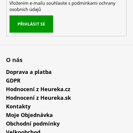
k
Vložením e-mailu souhlasíte s
podmínkami ochrany
y
osobních údajů
v
ý
PŘIHLÁSIT SE
p
i
s
u
O nás
Doprava a platba
GDPR
Hodnocení z Heureka.cz
Hodnocení z Heureka.sk
Kontakty
Moje Objednávka
Obchodní podmínky
Velkoobchod