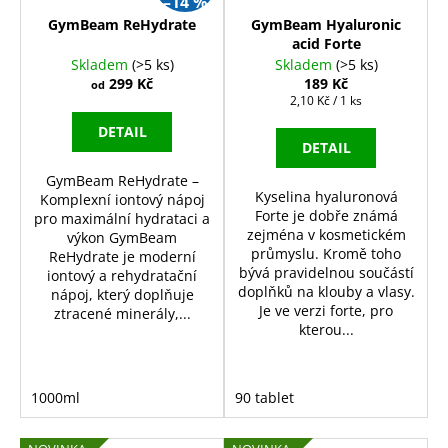
–14 %
GymBeam ReHydrate
GymBeam Hyaluronic
acid Forte
Skladem
(>5 ks)
Skladem
(>5 ks)
299 Kč
189 Kč
od
Měrná
2,10 Kč / 1 ks
cena:
DETAIL
DETAIL
GymBeam ReHydrate –
Kyselina hyaluronová
Komplexní iontový nápoj
Forte je dobře známá
pro maximální hydrataci a
zejména v kosmetickém
výkon GymBeam
průmyslu. Kromě toho
ReHydrate je moderní
bývá pravidelnou součástí
iontový a rehydratační
doplňků na klouby a vlasy.
nápoj, který doplňuje
Je ve verzi forte, pro
ztracené minerály,...
kterou...
1000ml
90 tablet