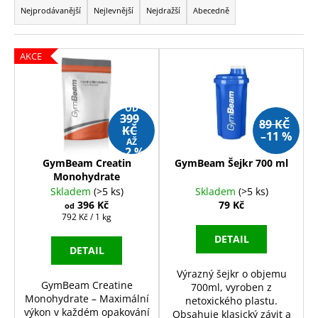
a
Nejprodávanější
Nejlevnější
Nejdražší
Abecedně
a
z
j
e
í
V
AKCE
n
t
ý
í
?
p
p
i
OD
399
r
89 KČ
s
KČ
–11 %
o
AŽ
p
–2 %
d
r
GymBeam Creatin
GymBeam Šejkr 700 ml
HLEDAT
u
Monohydrate
o
Skladem
(>5 ks)
Skladem
(>5 ks)
k
d
396 Kč
79 Kč
od
t
Měrná
u
792 Kč / 1 kg
D
cena:
ů
k
DETAIL
o
DETAIL
t
p
o
ů
Výrazný šejkr o objemu
GymBeam Creatine
r
700ml, vyroben z
Monohydrate – Maximální
netoxického plastu.
u
výkon v každém opakování
Obsahuje klasický závit a