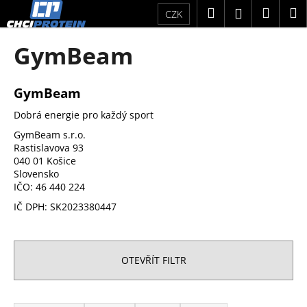
K
Přejít
Hledat
Náku
M
Přihlášení
CZK
na
o
obsah
Zpět
Zpět
košík
š
GymBeam
í
C
k
o
GymBeam
p
Dobrá energie pro každý sport
o
GymBeam s.r.o.
t
Rastislavova 93
ř
040 01 Košice
Slovensko
e
IČO: 46 440 224
b
IČ DPH: SK2023380447
u
j
e
OTEVŘÍT FILTR
t
e
Ř
n