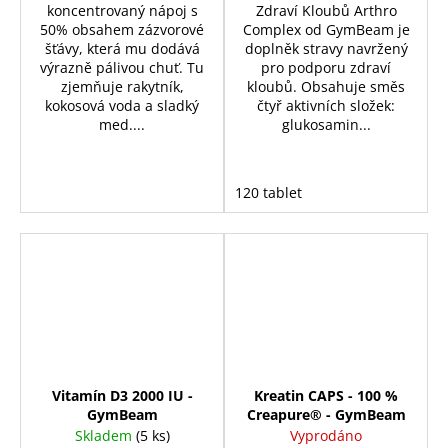
koncentrovaný nápoj s
Zdraví Kloubů Arthro
50% obsahem zázvorové
Complex od GymBeam je
šťávy, která mu dodává
doplněk stravy navržený
výrazně pálivou chuť. Tu
pro podporu zdraví
zjemňuje rakytník,
kloubů. Obsahuje směs
kokosová voda a sladký
čtyř aktivních složek:
med....
glukosamin...
120 tablet
Vitamín D3 2000 IU -
Kreatin CAPS - 100 %
GymBeam
Creapure® - GymBeam
Skladem
(5 ks)
Vyprodáno