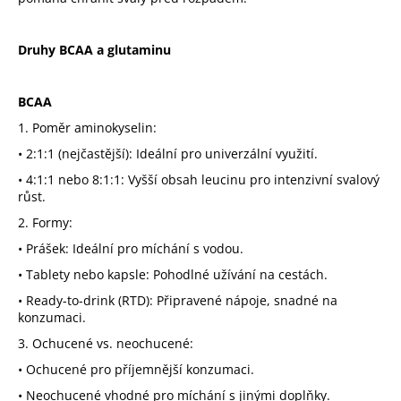
Druhy BCAA a glutaminu
BCAA
1.
Poměr aminokyselin:
•
2:1:1 (nejčastější):
Ideální pro univerzální využití.
•
4:1:1 nebo 8:1:1:
Vyšší obsah leucinu pro intenzivní svalový
růst.
2.
Formy:
•
Prášek:
Ideální pro míchání s vodou.
•
Tablety nebo kapsle:
Pohodlné užívání na cestách.
•
Ready-to-drink (RTD):
Připravené nápoje, snadné na
konzumaci.
3.
Ochucené vs. neochucené:
•
Ochucené pro příjemnější konzumaci.
•
Neochucené vhodné pro míchání s jinými doplňky.