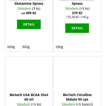
Glutamine Xpress
Xpress
Skladem
(3 ks)
Skladem
(>5 ks)
499 Kč
379 Kč
od
Měrná
135,36 Kč / 100 g
cena:
DETAIL
DETAIL
600g
300g
280g
Biotech USA BCAA Shot
BioTech Citrulline
60 ml
Malate 90 cps
Skladem
(>5 ks)
Skladem
(>5 balení)