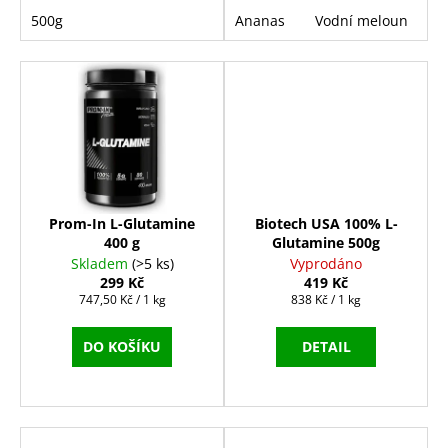
500g
Ananas
Vodní meloun
G
Prom-In L-Glutamine
Biotech USA 100% L-
400 g
Glutamine 500g
Skladem
(>5 ks)
Vyprodáno
299 Kč
419 Kč
Měrná
Měrná
747,50 Kč / 1 kg
838 Kč / 1 kg
cena:
cena:
DO KOŠÍKU
DETAIL