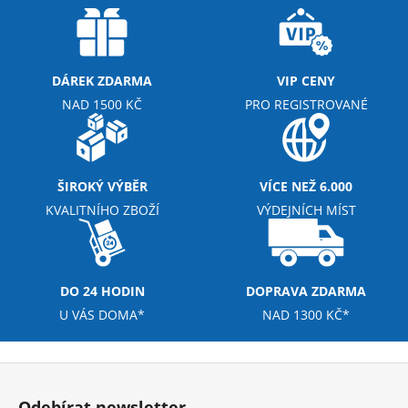
DÁREK ZDARMA
VIP CENY
NAD 1500 KČ
PRO REGISTROVANÉ
ŠIROKÝ VÝBĚR
VÍCE NEŽ 6.000
KVALITNÍHO ZBOŽÍ
VÝDEJNÍCH MÍST
DO 24 HODIN
DOPRAVA ZDARMA
U VÁS DOMA*
NAD 1300 KČ*
Z
á
Odebírat newsletter