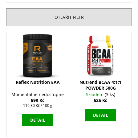
z
č
u
e
j
n
OTEVŘÍT FILTR
e
í
m
p
V
e
r
ý
o
p
REFLEX
d
i
NUTRITION
u
HOŘČÍK
s
MAGNESIUM
k
BISGLYCINATE
p
90
t
r
Reflex Nutrition EAA
Nutrend BCAA 4:1:1
KAPSLÍ
ů
POWDER 500G
o
189
Momentálně nedostupné
Skladem
(3 ks)
Kč
d
599 Kč
525 Kč
Původně:
Měrná
u
119,80 Kč / 100 g
279
cena:
Kč
k
DETAIL
DETAIL
t
ů