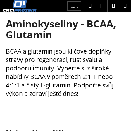
K
Přejít
Hledat
Náku
M
Přihlášení
CZK
na
o
obsah
Zpět
Zpět
košík
š
Aminokyseliny - BCAA,
í
C
Glutamin
k
o
p
BCAA a glutamin jsou klíčové doplňky
o
stravy pro regeneraci, růst svalů a
t
podporu imunity. Vyberte si z široké
ř
nabídky BCAA v poměrech 2:1:1 nebo
e
b
4:1:1 a čistý L-glutamin. Podpořte svůj
u
výkon a zdraví ještě dnes!
j
e
t
e
n