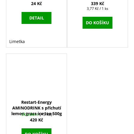
24 Kč
339 Kč
Měrná
3,77 Kč / 1 ks
cena:
DETAIL
DO KOŠÍKU
Limetka
Restart-Energy
AMINODRINK s příchutí
lemon grass ice tea 500g
Skladem
(>5 ks)
420 Kč