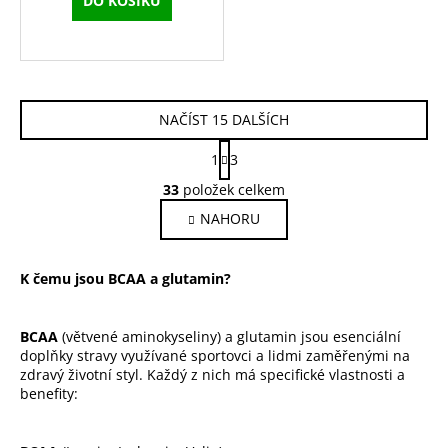
DO KOŠÍKU
NAČÍST 15 DALŠÍCH
S
1
3
t
O
r
33
položek celkem
v
á
NAHORU
l
n
k
á
o
d
K čemu jsou BCAA a glutamin?
v
a
á
c
n
í
í
BCAA
(větvené aminokyseliny)
a
glutamin
jsou esenciální
p
doplňky stravy využívané sportovci a lidmi zaměřenými na
r
zdravý životní styl. Každý z nich má specifické vlastnosti a
benefity:
v
k
y