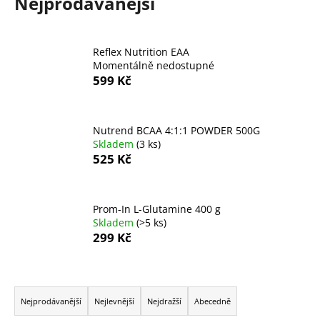
Nejprodávanější
a
j
í
Reflex Nutrition EAA
Momentálně nedostupné
t
599 Kč
?
Nutrend BCAA 4:1:1 POWDER 500G
Skladem
(3 ks)
525 Kč
HLEDAT
Prom-In L-Glutamine 400 g
Skladem
(>5 ks)
D
299 Kč
o
p
o
Ř
r
a
Nejprodávanější
Nejlevnější
Nejdražší
Abecedně
u