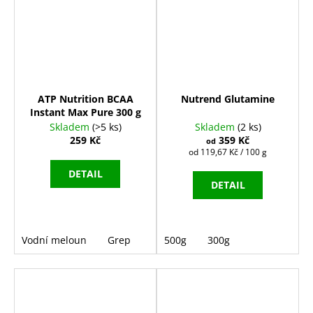
ATP Nutrition BCAA
Nutrend Glutamine
Instant Max Pure 300 g
Skladem
(>5 ks)
Skladem
(2 ks)
259 Kč
359 Kč
od
Měrná
od 119,67 Kč / 100 g
cena:
DETAIL
DETAIL
Vodní meloun
Grep
500g
300g