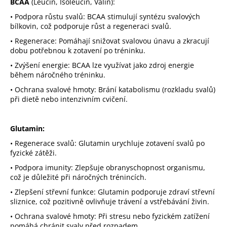
BCAA
(Leucin, Isoleucin, Valin):
v
•
Podpora růstu svalů:
BCAA stimulují syntézu svalových
ý
bílkovin, což podporuje růst a regeneraci svalů.
p
i
•
Regenerace:
Pomáhají snižovat svalovou únavu a zkracují
dobu potřebnou k zotavení po tréninku.
s
u
•
Zvýšení energie:
BCAA lze využívat jako zdroj energie
během náročného tréninku.
•
Ochrana svalové hmoty:
Brání katabolismu (rozkladu svalů)
při dietě nebo intenzivním cvičení.
Glutamin:
•
Regenerace svalů:
Glutamin urychluje zotavení svalů po
fyzické zátěži.
•
Podpora imunity:
Zlepšuje obranyschopnost organismu,
což je důležité při náročných trénincích.
•
Zlepšení střevní funkce:
Glutamin podporuje zdraví střevní
sliznice, což pozitivně ovlivňuje trávení a vstřebávání živin.
•
Ochrana svalové hmoty:
Při stresu nebo fyzickém zatížení
pomáhá chránit svaly před rozpadem.