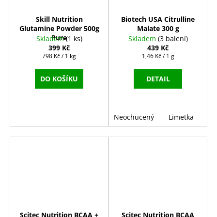
Skill Nutrition
Biotech USA Citrulline
Glutamine Powder 500g
Malate 300 g
Pure
Skladem
(1 ks)
Skladem
(3 balení)
399 Kč
439 Kč
Měrná
Měrná
798 Kč / 1 kg
1,46 Kč / 1 g
cena:
cena:
DO KOŠÍKU
DETAIL
Neochucený
Limetka
Scitec Nutrition BCAA +
Scitec Nutrition BCAA