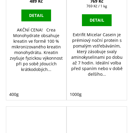
489 Kč
769 Kč
Měrná
769 Kč / 1 kg
cena:
DETAIL
DETAIL
AKČNÍ CENA! Crea
Extrifit Micelar Casein je
Monohydrate obsahuje
prémiový noční protein s
kreatin ve formě 100 %
pomalým vstřebáváním,
mikronizovaného kreatin
který zásobuje svaly
monohydrátu. Kreatin
aminokyselinami po dobu
zvyšuje fyzickou výkonnost
až 7 hodin. Ideální volba
při po sobě jdoucích
před spaním nebo v době
krátkodobých...
delšího...
400g
1000g