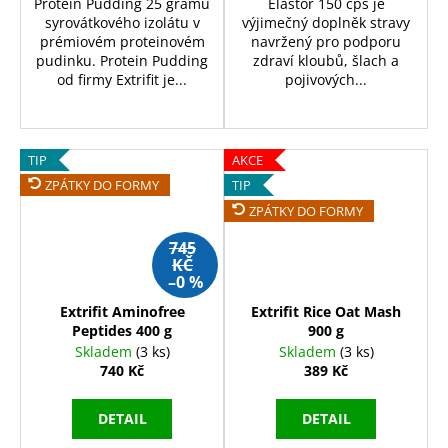
Protein Pudding 25 gramů
Elastor 150 cps je
syrovátkového izolátu v
výjimečný doplněk stravy
prémiovém proteinovém
navržený pro podporu
pudinku. Protein Pudding
zdraví kloubů, šlach a
od firmy Extrifit je...
pojivových...
TIP
AKCE
ZPÁTKY DO FORMY
TIP
ZPÁTKY DO FORMY
745
KČ
–0 %
Extrifit Aminofree
Extrifit Rice Oat Mash
Peptides 400 g
900 g
Skladem
(3 ks)
Skladem
(3 ks)
740 Kč
389 Kč
DETAIL
DETAIL