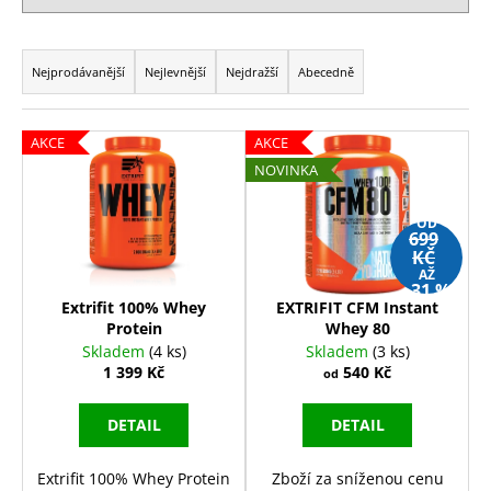
a
Ř
j
a
Nejprodávanější
Nejlevnější
Nejdražší
Abecedně
í
z
t
e
?
V
AKCE
AKCE
n
ý
NOVINKA
í
p
p
i
OD
699
r
s
HLEDAT
KČ
o
AŽ
p
–31 %
d
r
Extrifit 100% Whey
EXTRIFIT CFM Instant
u
Protein
Whey 80
o
D
Skladem
(4 ks)
Skladem
(3 ks)
k
d
o
1 399 Kč
540 Kč
od
t
u
p
ů
o
k
DETAIL
DETAIL
r
t
u
ů
Extrifit 100% Whey Protein
Zboží za sníženou cenu