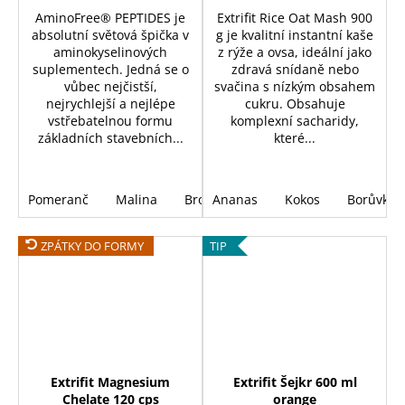
AminoFree® PEPTIDES je
Extrifit Rice Oat Mash 900
absolutní světová špička v
g je kvalitní instantní kaše
aminokyselinových
z rýže a ovsa, ideální jako
suplementech. Jedná se o
zdravá snídaně nebo
vůbec nejčistší,
svačina s nízkým obsahem
nejrychlejší a nejlépe
cukru. Obsahuje
vstřebatelnou formu
komplexní sacharidy,
základních stavebních...
které...
Pomeranč
Malina
Broskev
Ananas
Mango/Ananas
Kokos
Borůvka
ZPÁTKY DO FORMY
TIP
Extrifit Magnesium
Extrifit Šejkr 600 ml
Chelate 120 cps
orange