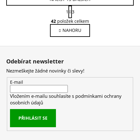
S
1
3
t
O
r
42
položek celkem
v
á
NAHORU
l
n
k
á
o
d
Z
v
a
á
á
c
Odebírat newsletter
n
p
í
í
Nezmeškejte žádné novinky či slevy!
p
a
r
t
E-mail
v
í
k
Vložením e-mailu souhlasíte s
podmínkami ochrany
y
osobních údajů
v
ý
PŘIHLÁSIT SE
p
i
s