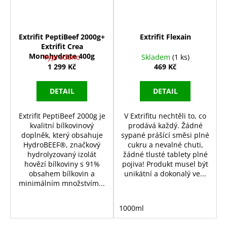
Extrifit PeptiBeef 2000g+
Extrifit Flexain
Extrifit Crea
Monohydrate 400g
Vyprodáno
Skladem
(1 ks)
1 299 Kč
469 Kč
DETAIL
DETAIL
Extrifit PeptiBeef 2000g je
V Extrifitu nechtěli to, co
kvalitní bílkovinový
prodává každý. Žádné
doplněk, který obsahuje
sypané prášící směsi plné
HydroBEEF®, značkový
cukru a nevalné chuti,
hydrolyzovaný izolát
žádné tlusté tablety plné
hovězí bílkoviny s 91%
pojiva! Produkt musel být
obsahem bílkovin a
unikátní a dokonalý ve...
minimálním množstvím...
1000ml