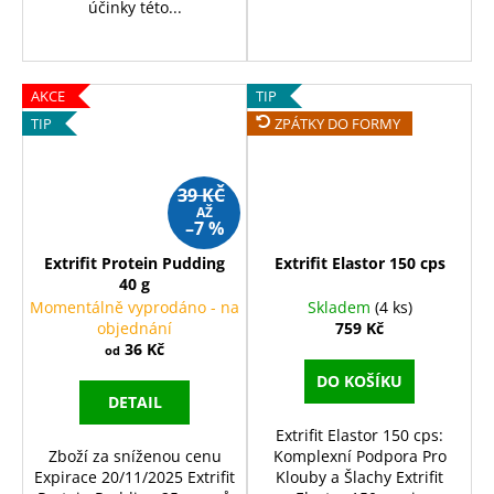
účinky této...
AKCE
TIP
TIP
ZPÁTKY DO FORMY
39 KČ
AŽ
–7 %
Extrifit Protein Pudding
Extrifit Elastor 150 cps
40 g
Momentálně vyprodáno - na
Skladem
(4 ks)
objednání
759 Kč
36 Kč
od
DO KOŠÍKU
DETAIL
Extrifit Elastor 150 cps:
Zboží za sníženou cenu
Komplexní Podpora Pro
Expirace 20/11/2025 Extrifit
Klouby a Šlachy Extrifit