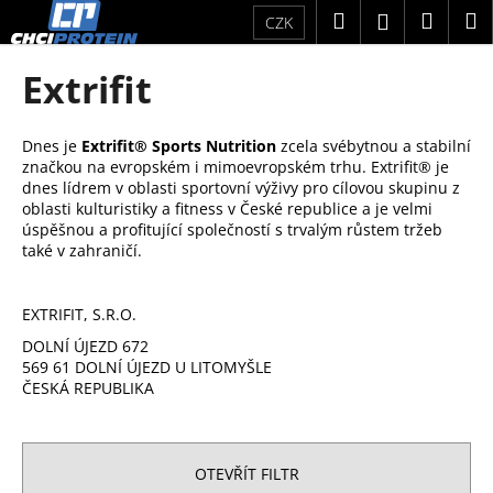
K
Přejít
Hledat
Náku
M
Přihlášení
CZK
na
o
obsah
Zpět
Zpět
košík
š
Extrifit
í
C
k
o
Dnes je
Extrifit® Sports Nutrition
zcela svébytnou a stabilní
značkou na evropském i mimoevropském trhu. Extrifit® je
p
dnes lídrem v oblasti sportovní výživy pro cílovou skupinu z
o
oblasti kulturistiky a fitness v České republice a je velmi
t
úspěšnou a profitující společností s trvalým růstem tržeb
také v zahraničí.
ř
e
b
EXTRIFIT, S.R.O.
u
DOLNÍ ÚJEZD 672
569 61 DOLNÍ ÚJEZD U LITOMYŠLE
j
ČESKÁ REPUBLIKA
e
t
e
OTEVŘÍT FILTR
n