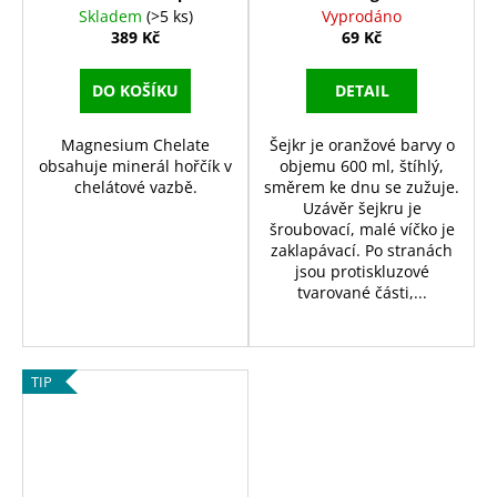
Skladem
(>5 ks)
Vyprodáno
389 Kč
69 Kč
DO KOŠÍKU
DETAIL
Magnesium Chelate
Šejkr je oranžové barvy o
obsahuje minerál hořčík v
objemu 600 ml, štíhlý,
chelátové vazbě.
směrem ke dnu se zužuje.
Uzávěr šejkru je
šroubovací, malé víčko je
zaklapávací. Po stranách
jsou protiskluzové
tvarované části,...
TIP