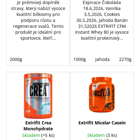
č
je prémiový doplněk
Expirace Čokoláda
u
stravy, který nabízí vysoce
18,6,2026, Vanilka
j
kvalitní bílkoviny pro
3,5,2026, Cookies
podporu růstu a
30,5,2026, Jahoda Banán
e
regenerace svalů. Tento
31,52026 EXTRIFIT CFM
m
produkt je ideální pro
Instant Whey 80 je vysoce
e
sportovce, kteří...
kvalitní proteinový...
REFLEX
NUTRITION
2000g
1000g
Jahoda
2270g
HOŘČÍK
MAGNESIUM
BISGLYCINATE
90
KAPSLÍ
189
Kč
Původně:
279
Kč
Extrifit Crea
Extrifit Micelar Casein
Monohydrate
Skladem
(>5 ks)
Skladem
(3 ks)