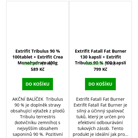
Extrifit Tribulus 90 %
Extrifit Fatall Fat Burner
100tablet + Extrifit Crea
130 kapslí + Extrifit
Monohydrate 400g
Tribulus 90 % 100 kapslí
Skladem
(1 ks)
Skladem
(1 ks)
589 Kč
799 Kč
DO KOŠÍKU
DO KOŠÍKU
AKČNÍ BALÍČEK Tribulus
Extrifit Fatall Fat Burner
90 % je doplněk stravy
Extrifit Fatall Fat Burner je
obsahující výtažek z plodů
silný a účinný spalovač
Tribulu terrestris
tuků, který je určen pro
(kotvičníku zemního) s
efektivní odbourávání
nejvyšším obsahem
tukových zásob. Tento
saponinů 90 %. Pozitivní
produkt je ideální jak pro...