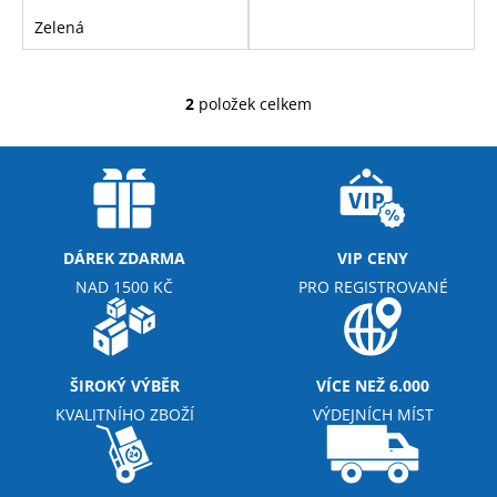
č
u
Zelená
j
e
m
2
položek celkem
O
e
v
l
á
MEZZO
d
CAFFE
ZRNKOVÁ
a
KÁVA
c
DÁREK ZDARMA
VIP CENY
BRAZIL
í
SANTOS
NAD 1500 KČ
PRO REGISTROVANÉ
p
215
r
Kč
v
k
ŠIROKÝ VÝBĚR
VÍCE NEŽ 6.000
y
KVALITNÍHO ZBOŽÍ
VÝDEJNÍCH MÍST
v
ý
p