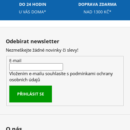
i
DO 24 HODIN
DOPRAVA ZDARMA
s
U VÁS DOMA*
NAD 1300 KČ*
u
Z
á
Odebírat newsletter
p
Nezmeškejte žádné novinky či slevy!
a
t
E-mail
í
Vložením e-mailu souhlasíte s
podmínkami ochrany
osobních údajů
PŘIHLÁSIT SE
O nás