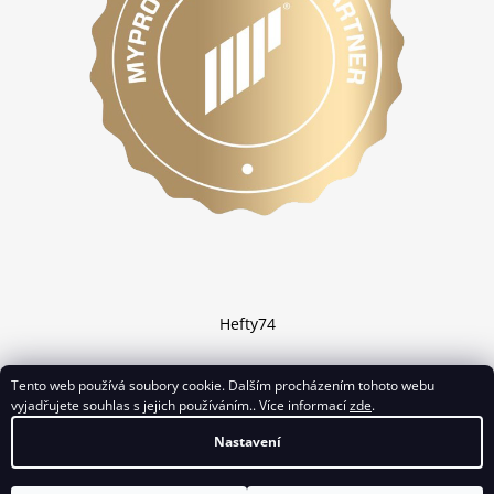
Hefty74
Tento web používá soubory cookie. Dalším procházením tohoto webu
vyjadřujete souhlas s jejich používáním.. Více informací
zde
.
Vytvořil Shoptet
Nastavení
Copyright 2026
Chciprotein.cz
. Všechna práva vyhrazena.