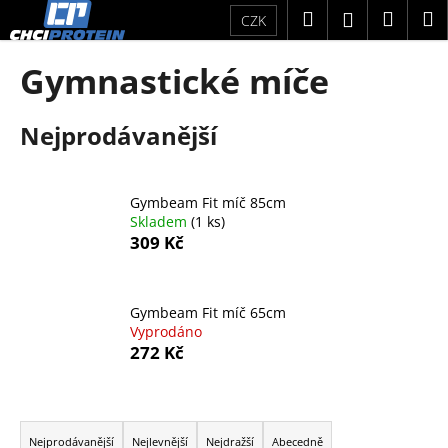
K
Přejít
Hledat
Náku
M
Přihlášení
CZK
na
o
obsah
Zpět
Zpět
košík
š
Gymnastické míče
í
C
k
Nejprodávanější
o
p
o
Gymbeam Fit míč 85cm
t
Skladem
(1 ks)
ř
309 Kč
e
b
u
Gymbeam Fit míč 65cm
Vyprodáno
j
272 Kč
e
t
Ř
e
a
n
Nejprodávanější
Nejlevnější
Nejdražší
Abecedně