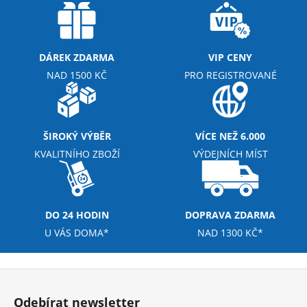
č
á
u
d
j
a
e
c
DÁREK ZDARMA
VIP CENY
m
í
NAD 1500 KČ
PRO REGISTROVANÉ
e
p
r
v
NUTREND
EXCELENT
k
ŠIROKÝ VÝBĚR
VÍCE NEŽ 6.000
PROTEIN
y
BAR
KVALITNÍHO ZBOŽÍ
VÝDEJNÍCH MÍST
v
85
G
ý
p
39
Kč
i
DO 24 HODIN
DOPRAVA ZDARMA
s
U VÁS DOMA*
NAD 1300 KČ*
u
Z
á
Odebírat newsletter