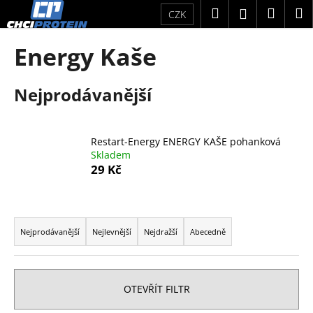
K
Přejít
Hledat
Náku
M
Přihlášení
CZK
na
o
obsah
Zpět
Zpět
košík
š
Energy Kaše
í
C
k
Nejprodávanější
o
p
o
Restart-Energy ENERGY KAŠE pohanková
t
Skladem
ř
29 Kč
e
b
Ř
u
a
Nejprodávanější
Nejlevnější
Nejdražší
Abecedně
j
z
e
e
t
n
OTEVŘÍT FILTR
e
í
n