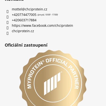
mottel
@
chciprotein.cz
+420774477005
+420603717884
https://www.facebook.com/chciprotein
chciprotein.cz
Oficiální zastoupení