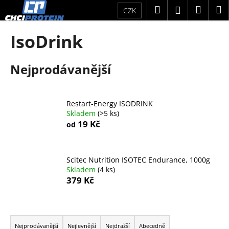
K
Přejít
Hledat
Náku
M
Přihlášení
CZK
na
o
obsah
Zpět
Zpět
košík
š
IsoDrink
í
C
k
Nejprodávanější
o
p
o
Restart-Energy ISODRINK
t
Skladem
(>5 ks)
ř
19 Kč
od
e
b
u
Scitec Nutrition ISOTEC Endurance, 1000g
Skladem
(4 ks)
j
379 Kč
e
t
Ř
e
a
n
Nejprodávanější
Nejlevnější
Nejdražší
Abecedně