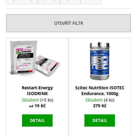
z
a
e
j
n
í
OTEVŘÍT FILTR
í
t
p
?
V
r
ý
o
p
d
i
u
HLEDAT
s
k
p
t
r
Restart-Energy
Scitec Nutrition ISOTEC
ů
ISODRINK
Endurance, 1000g
o
D
Skladem
(>5 ks)
Skladem
(4 ks)
d
o
19 Kč
379 Kč
od
p
u
o
k
DETAIL
DETAIL
r
t
u
ů