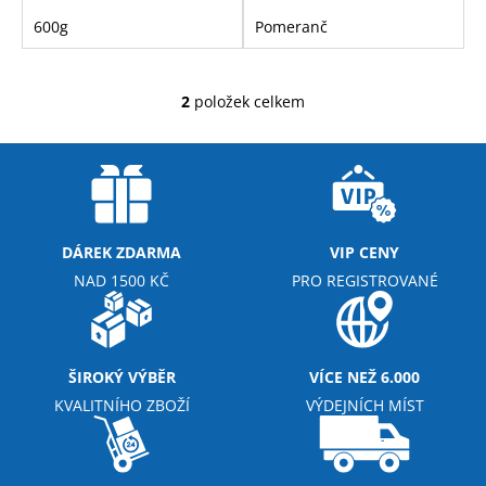
č
u
600g
Pomeranč
j
e
m
2
položek celkem
O
e
v
l
á
MEZZO
d
CAFFE
ZRNKOVÁ
a
KÁVA
c
DÁREK ZDARMA
VIP CENY
BRAZIL
í
SANTOS
NAD 1500 KČ
PRO REGISTROVANÉ
p
215
r
Kč
v
k
ŠIROKÝ VÝBĚR
VÍCE NEŽ 6.000
y
KVALITNÍHO ZBOŽÍ
VÝDEJNÍCH MÍST
v
ý
p