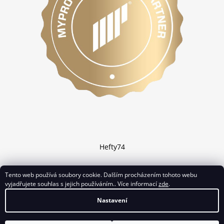
Hefty74
Tento web používá soubory cookie. Dalším procházením tohoto webu
vyjadřujete souhlas s jejich používáním.. Více informací
zde
.
Vytvořil Shoptet
Nastavení
Copyright 2026
Chciprotein.cz
. Všechna práva vyhrazena.