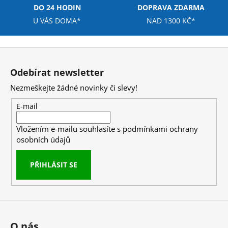
i
DO 24 HODIN
DOPRAVA ZDARMA
s
U VÁS DOMA*
NAD 1300 KČ*
u
Z
á
Odebírat newsletter
p
Nezmeškejte žádné novinky či slevy!
a
t
E-mail
í
Vložením e-mailu souhlasíte s
podmínkami ochrany
osobních údajů
PŘIHLÁSIT SE
O nás