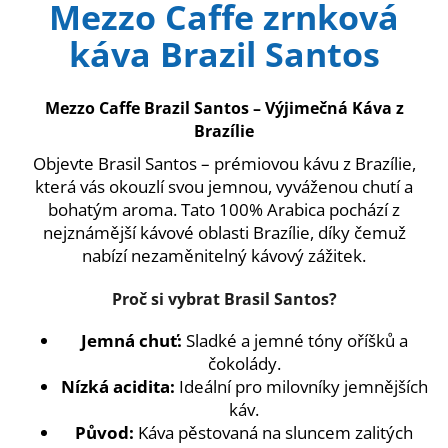
Mezzo Caffe zrnková
produktu
a
je
káva Brazil Santos
3,3
j
z
í
5
t
hvězdiček.
Mezzo Caffe Brazil Santos – Výjimečná Káva z
?
Brazílie
Objevte Brasil Santos – prémiovou kávu z Brazílie,
která vás okouzlí svou jemnou, vyváženou chutí a
bohatým aroma. Tato 100% Arabica pochází z
nejznámější kávové oblasti Brazílie, díky čemuž
HLEDAT
nabízí nezaměnitelný kávový zážitek.
Proč si vybrat Brasil Santos?
D
o
Jemná chuť:
Sladké a jemné tóny oříšků a
p
čokolády.
o
Nízká acidita:
Ideální pro milovníky jemnějších
r
káv.
u
Původ:
Káva pěstovaná na sluncem zalitých