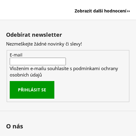
Zobrazit další hodnocení
Z
á
Odebírat newsletter
p
Nezmeškejte žádné novinky či slevy!
a
t
E-mail
í
Vložením e-mailu souhlasíte s
podmínkami ochrany
osobních údajů
PŘIHLÁSIT SE
O nás