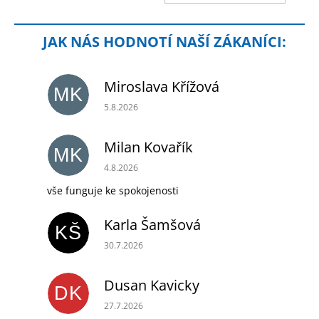
KOŠÍ
cena:
Miroslava Křížová
MK
Hodnocení obchodu je 5 z 5 hvězdiček.
5.8.2026
Milan Kovařík
MK
Hodnocení obchodu je 5 z 5 hvězdiček.
4.8.2026
vše funguje ke spokojenosti
Karla Šamšová
KŠ
Hodnocení obchodu je 5 z 5 hvězdiček.
30.7.2026
Dusan Kavicky
DK
Hodnocení obchodu je 5 z 5 hvězdiček.
27.7.2026