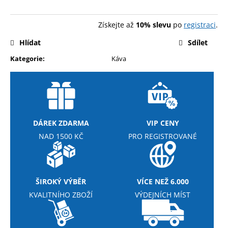
cena:
Získejte až
10% slevu
po
registraci
.
Hlídat
Sdílet
Kategorie
:
Káva
DÁREK ZDARMA
VIP CENY
NAD 1500 KČ
PRO REGISTROVANÉ
ŠIROKÝ VÝBĚR
VÍCE NEŽ 6.000
KVALITNÍHO ZBOŽÍ
VÝDEJNÍCH MÍST