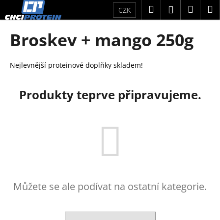
K
Přejít
Hledat
Náku
M
Přihlášení
CZK
na
o
obsah
Zpět
Zpět
košík
š
Broskev + mango 250g
í
C
k
o
Nejlevnější proteinové doplňky skladem!
p
o
Produkty teprve připravujeme.
t
ř
e
b
u
j
e
Můžete se ale podívat na ostatní kategorie.
t
e
n