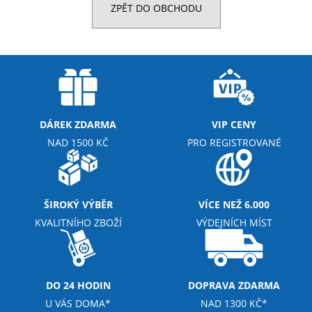
ZPĚT DO OBCHODU
a
j
í
t
?
DÁREK ZDARMA
VIP CENY
NAD 1500 KČ
PRO REGISTROVANÉ
HLEDAT
ŠIROKÝ VÝBĚR
VÍCE NEŽ 6.000
D
KVALITNÍHO ZBOŽÍ
VÝDEJNÍCH MÍST
o
p
o
r
DO 24 HODIN
DOPRAVA ZDARMA
u
U VÁS DOMA*
NAD 1300 KČ*