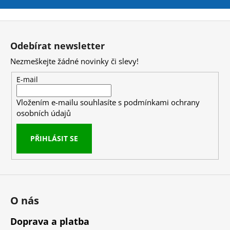
č
u
j
Z
e
á
Odebírat newsletter
m
p
e
Nezmeškejte žádné novinky či slevy!
a
t
E-mail
NUTREND
í
CARBOSNACK
Vložením e-mailu souhlasíte s
podmínkami ochrany
50G
osobních údajů
29
Kč
Původně:
PŘIHLÁSIT SE
35
Kč
O nás
Doprava a platba