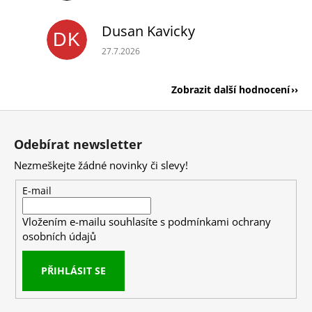
Dusan Kavicky
DK
Hodnocení obchodu je 5 z 5 hvězdiček.
27.7.2026
Zobrazit další hodnocení
Z
á
Odebírat newsletter
p
Nezmeškejte žádné novinky či slevy!
a
t
E-mail
í
Vložením e-mailu souhlasíte s
podmínkami ochrany
osobních údajů
PŘIHLÁSIT SE