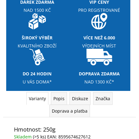
č
DÁREK ZDARMA
VIP CENY
u
NAD 1500 KČ
PRO REGISTROVANÉ
j
e
m
e
ŠIROKÝ VÝBĚR
VÍCE NEŽ 6.000
KVALITNÍHO ZBOŽÍ
VÝDEJNÍCH MÍST
NUTREND
VOLTAGE
ENERGY
BAR
DO 24 HODIN
DOPRAVA ZDARMA
65G
U VÁS DOMA*
NAD 1300 KČ*
29
Kč
Původně:
34
Varianty
Popis
Diskuze
Značka
Kč
Doprava a platba
Hmotnost: 250g
Skladem
(>5 ks)
EAN:
8595674627612