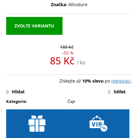
Značka:
Allnature
a
j
í
ZVOLTE VARIANTU
t
?
189 Kč
–55 %
85 Kč
/ ks
Měrná
HLEDAT
cena:
Získejte až
10% slevu
po
registraci
.
Hlídat
Sdílet
D
Kategorie
:
Čaje
o
p
o
r
u