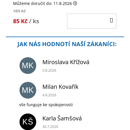
Můžeme doručit do:
11.8.2026
189 Kč
DO
85 Kč
/ ks
KOŠÍ
Miroslava Křížová
MK
Hodnocení obchodu je 5 z 5 hvězdiček.
5.8.2026
Milan Kovařík
MK
Hodnocení obchodu je 5 z 5 hvězdiček.
4.8.2026
vše funguje ke spokojenosti
Karla Šamšová
KŠ
Hodnocení obchodu je 5 z 5 hvězdiček.
30.7.2026