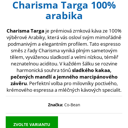
Charisma Targa 100%
produktu
a
je
arabika
0,0
j
z
í
5
t
hvězdiček.
Charisma Targa
je prémiová zrnková káva ze 100%
?
výběrové Arabiky, která vás osloví svým mimořádně
podmanivým a elegantním profilem. Tato espresso
směs z řady Charisma vyniká plným sametovým
tělem, vyváženou sladkostí a velmi nízkou, téměř
neznatelnou aciditou. V každém šálku se rozvine
HLEDAT
harmonická souhra tónů
sladkého kakaa,
pečených mandlí a jemného marcipánového
závěru
. Perfektní volba pro milovníky poctivého,
krémového espressa a mléčných kávových specialit.
D
o
p
Značka:
Co-Bean
o
r
u
ZVOLTE VARIANTU