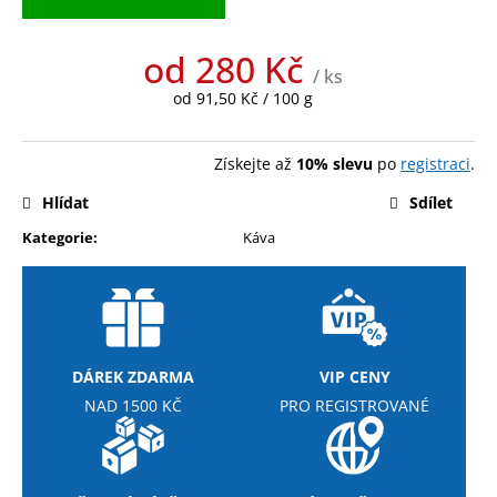
č
u
j
od
280 Kč
e
/ ks
Měrná
m
od 91,50 Kč / 100 g
cena:
e
Získejte až
10% slevu
po
registraci
.
NUTREND
Hlídat
Sdílet
QWIZZ
35%
Kategorie
:
Káva
PROTEIN
BAR
60G
38
Kč
Původně:
49
DÁREK ZDARMA
VIP CENY
Kč
NAD 1500 KČ
PRO REGISTROVANÉ