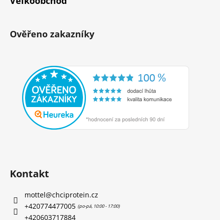
Velkoobchod
Ověřeno zakazníky
Kontakt
mottel
@
chciprotein.cz
+420774477005
+420603717884