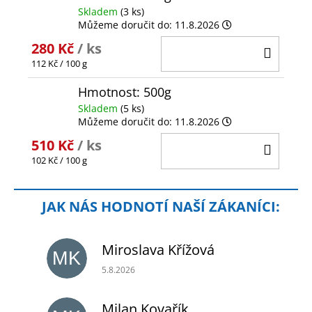
Skladem
(3 ks)
Můžeme doručit do:
11.8.2026
280 Kč
/ ks
DO
Měrná
112 Kč / 100 g
KOŠÍ
cena:
Hmotnost: 500g
Skladem
(5 ks)
Můžeme doručit do:
11.8.2026
510 Kč
/ ks
DO
Měrná
102 Kč / 100 g
KOŠÍ
cena:
Miroslava Křížová
MK
Hodnocení obchodu je 5 z 5 hvězdiček.
5.8.2026
Milan Kovařík