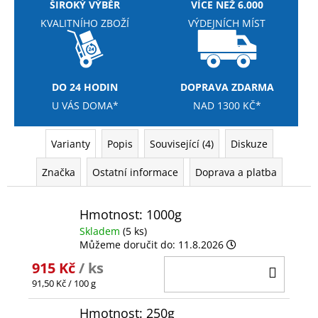
ŠIROKÝ VÝBĚR
VÍCE NEŽ 6.000
KVALITNÍHO ZBOŽÍ
VÝDEJNÍCH MÍST
DO 24 HODIN
DOPRAVA ZDARMA
U VÁS DOMA*
NAD 1300 KČ*
Varianty
Popis
Související (4)
Diskuze
Značka
Ostatní informace
Doprava a platba
Hmotnost: 1000g
Skladem
(5 ks)
Můžeme doručit do:
11.8.2026
915 Kč
/ ks
DO
Měrná
91,50 Kč / 100 g
KOŠÍ
cena:
Hmotnost: 250g