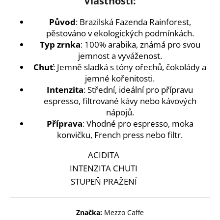
Vlastnosti:
č
u
Původ
: Brazilská Fazenda Rainforest,
j
pěstováno v ekologických podmínkách.
e
m
Typ zrnka
: 100% arabika, známá pro svou
e
jemnost a vyváženost.
Chuť
: Jemně sladká s tóny ořechů, čokolády a
jemné kořenitosti.
MEZZO
Intenzita
: Střední, ideální pro přípravu
CAFFE
espresso, filtrované kávy nebo kávových
ZRNKOVÁ
KÁVA
nápojů.
COLUMBIA
Příprava
: Vhodné pro espresso, moka
SUPREMO
konvičku, French press nebo filtr.
249
Kč
ACIDITA
INTENZITA CHUTI
STUPEŇ PRAŽENÍ
Značka:
Mezzo Caffe