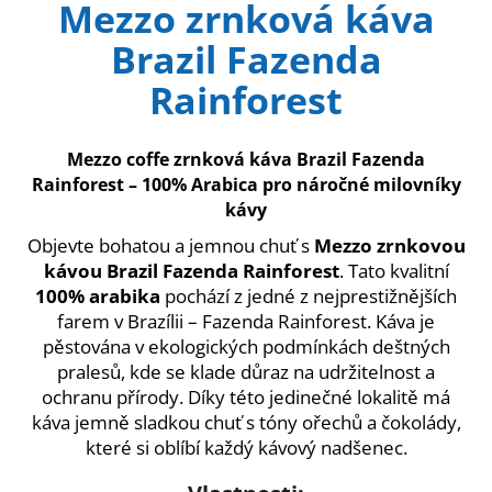
Mezzo zrnková káva
produktu
a
je
Brazil Fazenda
3,8
j
z
í
Rainforest
5
t
hvězdiček.
?
Mezzo coffe zrnková káva Brazil Fazenda
Rainforest – 100% Arabica pro náročné milovníky
kávy
Objevte bohatou a jemnou chuť s
Mezzo zrnkovou
HLEDAT
kávou Brazil Fazenda Rainforest
. Tato kvalitní
100% arabika
pochází z jedné z nejprestižnějších
farem v Brazílii – Fazenda Rainforest. Káva je
pěstována v ekologických podmínkách deštných
D
pralesů, kde se klade důraz na udržitelnost a
o
ochranu přírody. Díky této jedinečné lokalitě má
p
o
káva jemně sladkou chuť s tóny ořechů a čokolády,
r
které si oblíbí každý kávový nadšenec.
u