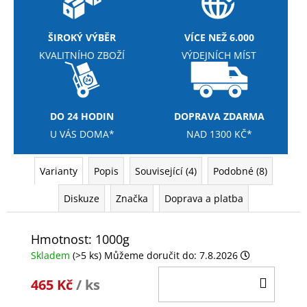
ŠIROKÝ VÝBĚR
VÍCE NEŽ 6.000
KVALITNÍHO ZBOŽÍ
VÝDEJNÍCH MÍST
DO 24 HODIN
DOPRAVA ZDARMA
U VÁS DOMA*
NAD 1300 KČ*
Varianty
Popis
Související (4)
Podobné (8)
Diskuze
Značka
Doprava a platba
Hmotnost: 1000g
Skladem
(>5 ks)
Můžeme doručit do:
7.8.2026
DO
465 Kč
/ ks
KOŠÍ