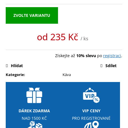
ZVOLTE VARIANTU
od
235 Kč
/ ks
Měrná
cena:
Získejte až
10% slevu
po
registraci
.
Hlídat
Sdílet
Kategorie
:
Káva
DÁREK ZDARMA
VIP CENY
NAD 1500 KČ
PRO REGISTROVANÉ