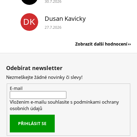
30.7.2026
Dusan Kavicky
DK
Hodnocení obchodu je 5 z 5 hvězdiček.
27.7.2026
Zobrazit další hodnocení
Z
á
Odebírat newsletter
p
Nezmeškejte žádné novinky či slevy!
a
t
E-mail
í
Vložením e-mailu souhlasíte s
podmínkami ochrany
osobních údajů
PŘIHLÁSIT SE