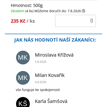
Hmotnost: 500g
Skladem
(4 ks)
Můžeme doručit do:
7.8.2026
DO
235 Kč
/ ks
KOŠÍ
Miroslava Křížová
MK
Hodnocení obchodu je 5 z 5 hvězdiček.
5.8.2026
Milan Kovařík
MK
Hodnocení obchodu je 5 z 5 hvězdiček.
4.8.2026
vše funguje ke spokojenosti
Karla Šamšová
KŠ
Hodnocení obchodu je 5 z 5 hvězdiček.