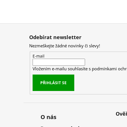
Z
á
Odebírat newsletter
p
Nezmeškejte žádné novinky či slevy!
a
t
E-mail
í
Vložením e-mailu souhlasíte s
podmínkami ochr
PŘIHLÁSIT SE
Ověř
O nás