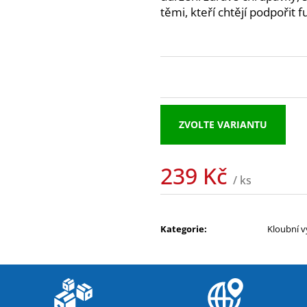
NUTREND QWIZZ 35% PROTEIN BAR
NUTREND EXCEL
těmi, kteří chtějí podpořit 
60G
39 Kč
38 Kč
Původně:
49 Kč
ZVOLTE VARIANTU
239 Kč
/ ks
Měrná
cena:
Kategorie
:
Kloubní v