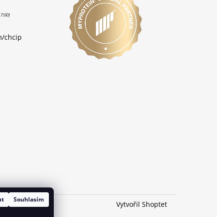
m/chcip
ut
Souhlasím
Vytvořil Shoptet