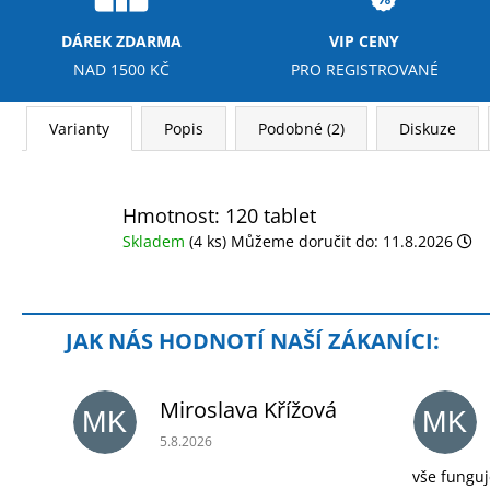
DÁREK ZDARMA
VIP CENY
NAD 1500 KČ
PRO REGISTROVANÉ
Varianty
Popis
Podobné (2)
Diskuze
Hmotnost: 120 tablet
Skladem
(4 ks)
Můžeme doručit do:
11.8.2026
Miroslava Křížová
MK
MK
Hodnocení obchodu je 5 z 5 hvězdiček.
5.8.2026
vše funguj