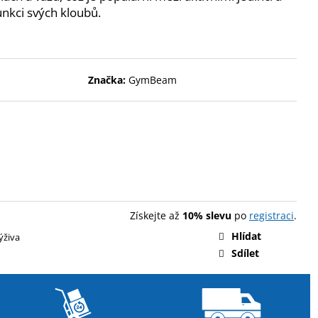
ENT PROTEIN BAR 85 G
funkci svých kloubů.
Značka:
GymBeam
Získejte až
10% slevu
po
registraci
.
Hlídat
ýživa
Sdílet