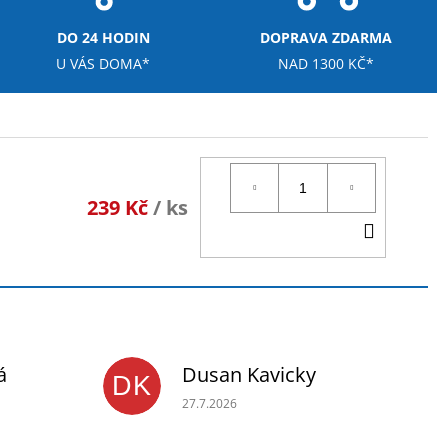
DO 24 HODIN
DOPRAVA ZDARMA
U VÁS DOMA*
NAD 1300 KČ*
239 Kč
/ ks
DO
KOŠÍK
á
Dusan Kavicky
DK
je 5 z 5 hvězdiček.
Hodnocení obchodu je 5 z 5 hvězdiček.
27.7.2026