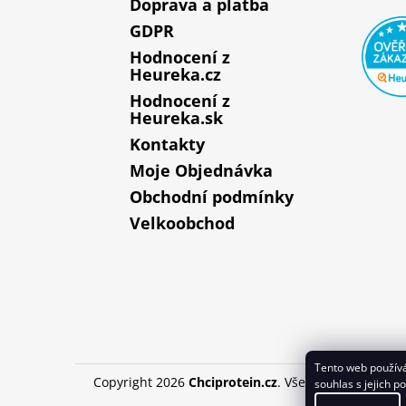
Doprava a platba
GDPR
Hodnocení z
Heureka.cz
Hodnocení z
Heureka.sk
Kontakty
Moje Objednávka
Obchodní podmínky
Velkoobchod
Tento web používá
Copyright 2026
Chciprotein.cz
. Všechna práva vyhr
souhlas s jejich p