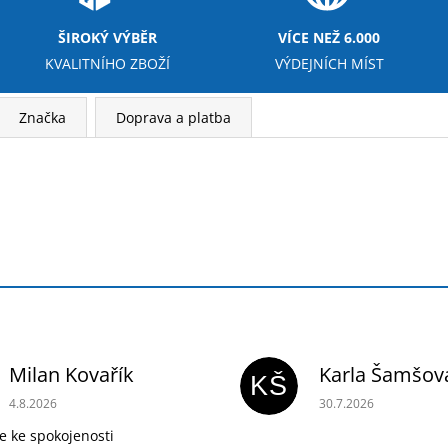
ŠIROKÝ VÝBĚR
VÍCE NEŽ 6.000
KVALITNÍHO ZBOŽÍ
VÝDEJNÍCH MÍST
Značka
Doprava a platba
Milan Kovařík
Karla Šamšov
KŠ
Hodnocení obchodu je 5 z 5 hvězdiček.
Hodnocení obchodu 
4.8.2026
30.7.2026
e ke spokojenosti