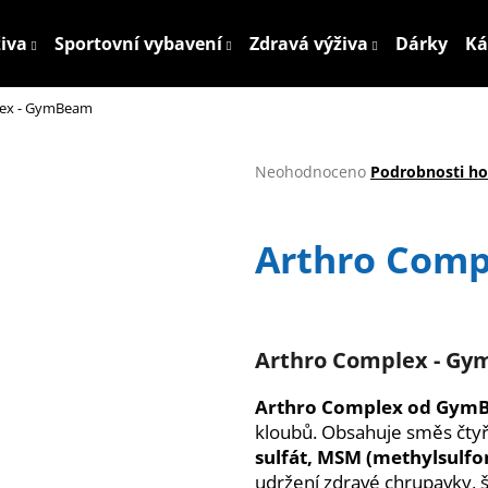
živa
Sportovní vybavení
Zdravá výživa
Dárky
Ká
lex - GymBeam
Co potřebujete najít?
Průměrné
Neohodnoceno
Podrobnosti h
hodnocení
HLEDAT
produktu
je
Arthro Com
0,0
z
5
Doporučujeme
hvězdiček.
Arthro
Complex
-
Gy
Arthro Complex od Gym
kloubů. Obsahuje směs čtyř 
sulfát, MSM (methylsulfo
udržení zdravé chrupavky, šl