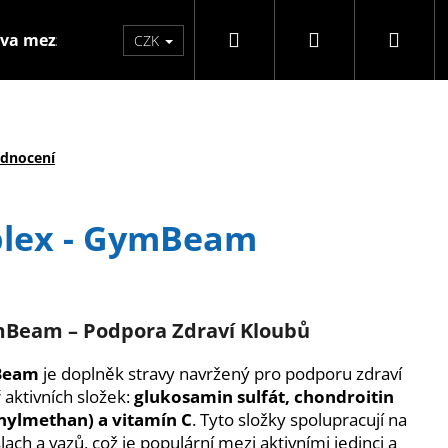
Hledat
Přihlášení
Náku
va mezzo
Značky
CZK
koší
odnocení
plex - GymBeam
mBeam
–
Podpora
Zdraví
Kloubů
Beam
je doplněk stravy navržený pro podporu zdraví
aktivních složek:
glukosamin sulfát, chondroitin
Následující
nylmethan) a vitamín C
. Tyto složky spolupracují na
ach a vazů, což je populární mezi aktivními jedinci a