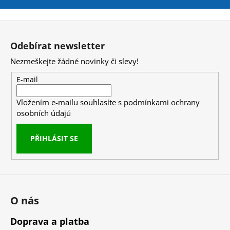
č
u
j
Z
e
á
Odebírat newsletter
m
p
e
Nezmeškejte žádné novinky či slevy!
a
t
E-mail
NUTREND
í
FLAPJACK
Vložením e-mailu souhlasíte s
podmínkami ochrany
GLUTEN
osobních údajů
FREE
100
G
PŘIHLÁSIT SE
25
Kč
Původně:
37
Kč
O nás
Doprava a platba