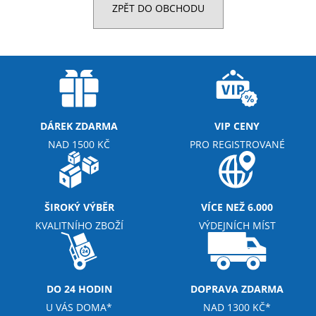
ZPĚT DO OBCHODU
a
j
í
t
?
DÁREK ZDARMA
VIP CENY
NAD 1500 KČ
PRO REGISTROVANÉ
HLEDAT
ŠIROKÝ VÝBĚR
VÍCE NEŽ 6.000
D
KVALITNÍHO ZBOŽÍ
VÝDEJNÍCH MÍST
o
p
o
r
DO 24 HODIN
DOPRAVA ZDARMA
u
U VÁS DOMA*
NAD 1300 KČ*