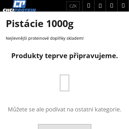
K
Přejít
Hledat
Náku
M
Přihlášení
CZK
na
o
obsah
Zpět
Zpět
košík
š
Pistácie 1000g
í
C
k
o
Nejlevnější proteinové doplňky skladem!
p
o
Produkty teprve připravujeme.
t
ř
e
b
u
j
e
Můžete se ale podívat na ostatní kategorie.
t
e
n