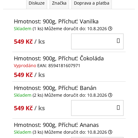
Diskuze
Značka
Doprava a platba
Hmotnost: 900g, Příchuť: Vanilka
Skladem
(1 ks)
Můžeme doručit do:
10.8.2026
DO
549 Kč
/ ks
KOŠÍ
Hmotnost: 900g, Příchuť: Čokoláda
Vyprodáno
EAN:
8594181607971
549 Kč
/ ks
Hmotnost: 900g, Příchuť: Banán
Skladem
(2 ks)
Můžeme doručit do:
10.8.2026
DO
549 Kč
/ ks
KOŠÍ
Hmotnost: 900g, Příchuť: Ananas
Skladem
(3 ks)
Můžeme doručit do:
10.8.2026