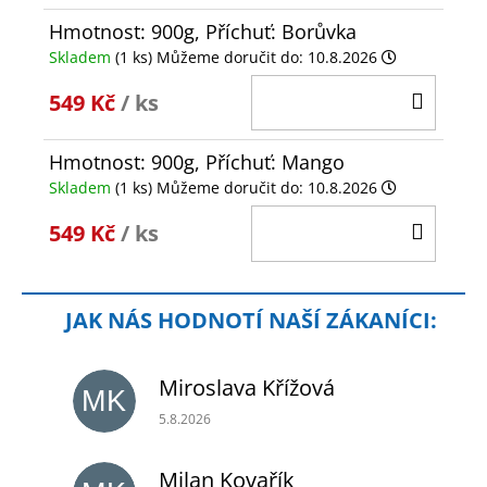
Hmotnost: 900g, Příchuť: Borůvka
Skladem
(1 ks)
Můžeme doručit do:
10.8.2026
DO
549 Kč
/ ks
KOŠÍ
Hmotnost: 900g, Příchuť: Mango
Skladem
(1 ks)
Můžeme doručit do:
10.8.2026
DO
549 Kč
/ ks
KOŠÍ
Miroslava Křížová
MK
Hodnocení obchodu je 5 z 5 hvězdiček.
5.8.2026
Milan Kovařík