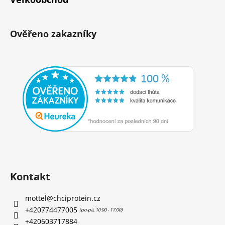
Ověřeno zakazníky
Kontakt
mottel
@
chciprotein.cz
+420774477005
+420603717884