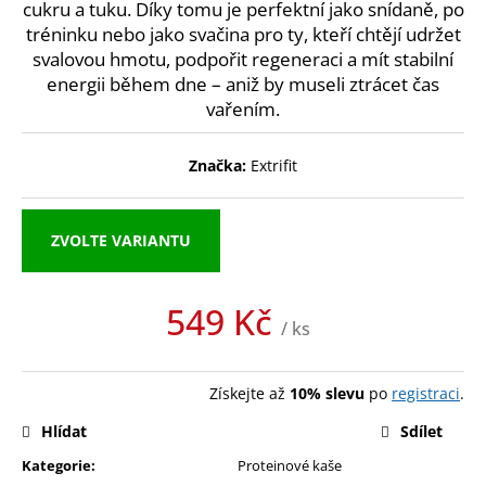
č
cukru a tuku. Díky tomu je perfektní jako snídaně, po
u
tréninku nebo jako svačina pro ty, kteří chtějí udržet
j
svalovou hmotu, podpořit regeneraci a mít stabilní
e
energii během dne – aniž by museli ztrácet čas
m
vařením.
e
Značka:
Extrifit
MEZZO
CAFFE
ZRNKOVÁ
ZVOLTE VARIANTU
KÁVA
ARABICA
S
PŘÍCHUTÍ
549 Kč
390
/ ks
Kč
Měrná
cena:
Získejte až
10% slevu
po
registraci
.
Hlídat
Sdílet
Kategorie
:
Proteinové kaše