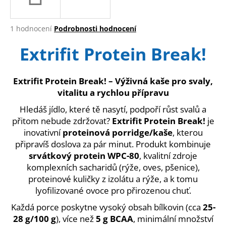
a
j
Průměrné
1 hodnocení
Podrobnosti hodnocení
í
hodnocení
Extrifit Protein Break!
produktu
t
je
?
5,0
z
Extrifit Protein Break! – Výživná kaše pro svaly,
5
vitalitu a rychlou přípravu
hvězdiček.
Hledáš jídlo, které tě nasytí, podpoří růst svalů a
HLEDAT
přitom nebude zdržovat?
Extrifit Protein Break!
je
inovativní
proteinová porridge/kaše
, kterou
připravíš doslova za pár minut. Produkt kombinuje
srvátkový protein WPC-80
, kvalitní zdroje
D
komplexních sacharidů (rýže, oves, pšenice),
o
proteinové kuličky z izolátu a rýže, a k tomu
p
lyofilizované ovoce pro přirozenou chuť.
o
r
Každá porce poskytne vysoký obsah bílkovin (cca
25-
u
28 g/100 g
), více než
5 g BCAA
, minimální množství