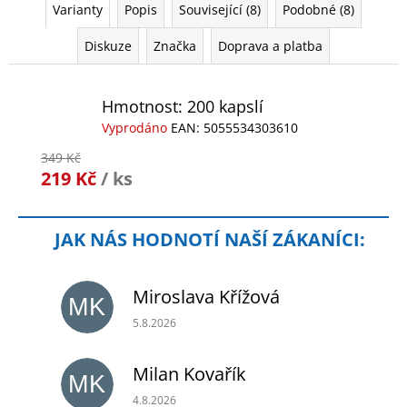
Varianty
Popis
Související (8)
Podobné (8)
Diskuze
Značka
Doprava a platba
Hmotnost: 200 kapslí
Vyprodáno
EAN:
5055534303610
349 Kč
219 Kč
/ ks
Miroslava Křížová
MK
Hodnocení obchodu je 5 z 5 hvězdiček.
5.8.2026
Milan Kovařík
MK
Hodnocení obchodu je 5 z 5 hvězdiček.
4.8.2026