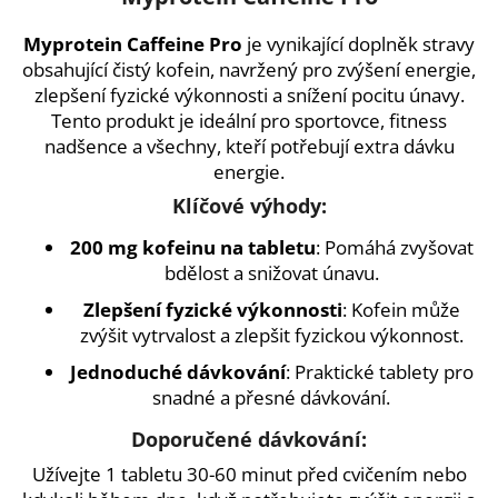
a
Myprotein Caffeine Pro
je vynikající doplněk stravy
j
obsahující čistý kofein, navržený pro zvýšení energie,
í
zlepšení fyzické výkonnosti a snížení pocitu únavy.
t
Tento produkt je ideální pro sportovce, fitness
?
nadšence a všechny, kteří potřebují extra dávku
energie.
Klíčové výhody:
200 mg kofeinu na tabletu
: Pomáhá zvyšovat
HLEDAT
bdělost a snižovat únavu.
Zlepšení fyzické výkonnosti
: Kofein může
zvýšit vytrvalost a zlepšit fyzickou výkonnost.
D
Jednoduché dávkování
: Praktické tablety pro
o
snadné a přesné dávkování.
p
o
Doporučené dávkování:
r
Užívejte 1 tabletu 30-60 minut před cvičením nebo
u