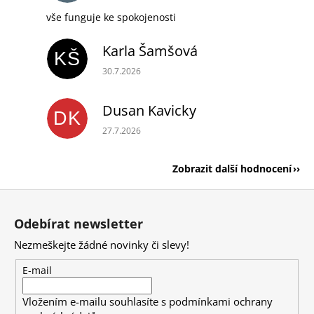
vše funguje ke spokojenosti
Karla Šamšová
KŠ
Hodnocení obchodu je 5 z 5 hvězdiček.
30.7.2026
Dusan Kavicky
DK
Hodnocení obchodu je 5 z 5 hvězdiček.
27.7.2026
Zobrazit další hodnocení
Z
á
Odebírat newsletter
p
Nezmeškejte žádné novinky či slevy!
a
t
E-mail
í
Vložením e-mailu souhlasíte s
podmínkami ochrany