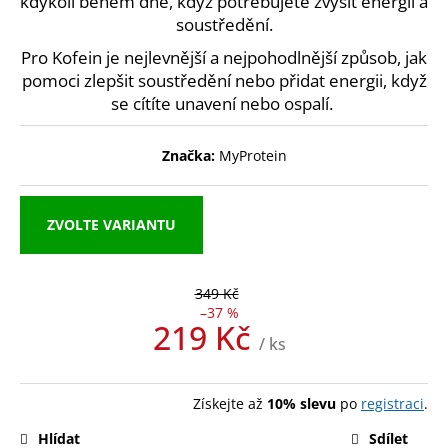
kdykoli během dne, když potřebujete zvýšit energii a
č
u
soustředění.
j
Pro Kofein je nejlevnější a nejpohodlnější způsob, jak
e
pomoci zlepšit soustředění nebo přidat energii, když
m
se cítíte unavení nebo ospalí.
e
Značka:
MyProtein
NUTREND
EXCELENT
PROTEIN
BAR
ZVOLTE VARIANTU
85
G
39
349 Kč
Kč
–37 %
219 Kč
/ ks
Měrná
cena:
Získejte až
10% slevu
po
registraci
.
Hlídat
Sdílet