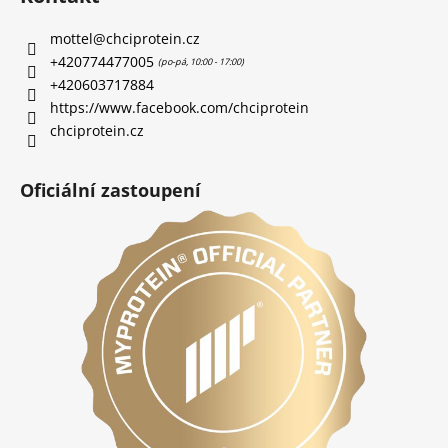
mottel
@
chciprotein.cz
+420774477005
+420603717884
https://www.facebook.com/chciprotein
chciprotein.cz
Oficiální zastoupení