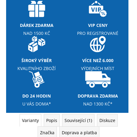
č
u
j
e
DÁREK ZDARMA
VIP CENY
m
NAD 1500 KČ
PRO REGISTROVANÉ
e
REFLEX
NUTRITION
ŠIROKÝ VÝBĚR
VÍCE NEŽ 6.000
HOŘČÍK
MAGNESIUM
KVALITNÍHO ZBOŽÍ
VÝDEJNÍCH MÍST
BISGLYCINATE
90
KAPSLÍ
189
DO 24 HODIN
DOPRAVA ZDARMA
Kč
Původně:
U VÁS DOMA*
NAD 1300 KČ*
279
Kč
Varianty
Popis
Související (1)
Diskuze
Značka
Doprava a platba