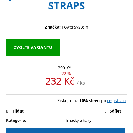
STRAPS
a
j
í
Značka:
PowerSystem
t
?
ZVOLTE VARIANTU
299 Kč
HLEDAT
–22 %
232 Kč
/ ks
Měrná
D
cena:
o
Získejte až
10% slevu
po
registraci
.
p
Hlídat
Sdílet
o
r
Kategorie
:
Trhačky a háky
u