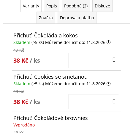
Varianty
Popis
Podobné (2)
Diskuze
Značka
Doprava a platba
Příchuť: Čokoláda a kokos
Skladem
(>5 ks)
Můžeme doručit do:
11.8.2026
49 Kč
DO
38 Kč
/ ks
KOŠÍ
Příchuť: Cookies se smetanou
Skladem
(>5 ks)
Můžeme doručit do:
11.8.2026
49 Kč
DO
38 Kč
/ ks
KOŠÍ
Příchuť: Čokoládové brownies
Vyprodáno
49 Kč