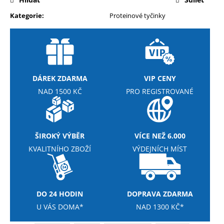
č
u
Kategorie
:
Proteinové tyčinky
j
e
m
e
DÁREK ZDARMA
VIP CENY
NUTREND
NAD 1500 KČ
PRO REGISTROVANÉ
DELUXE
PROTEIN
BAR
60G
28
ŠIROKÝ VÝBĚR
VÍCE NEŽ 6.000
Kč
KVALITNÍHO ZBOŽÍ
VÝDEJNÍCH MÍST
Původně:
36
Kč
DO 24 HODIN
DOPRAVA ZDARMA
U VÁS DOMA*
NAD 1300 KČ*