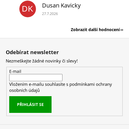
Dusan Kavicky
DK
Hodnocení obchodu je 5 z 5 hvězdiček.
27.7.2026
Zobrazit další hodnocení
Z
á
Odebírat newsletter
p
Nezmeškejte žádné novinky či slevy!
a
t
E-mail
í
Vložením e-mailu souhlasíte s
podmínkami ochrany
osobních údajů
PŘIHLÁSIT SE