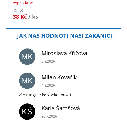
Vyprodáno
49 Kč
38 Kč
/ ks
Miroslava Křížová
MK
Hodnocení obchodu je 5 z 5 hvězdiček.
5.8.2026
Milan Kovařík
MK
Hodnocení obchodu je 5 z 5 hvězdiček.
4.8.2026
vše funguje ke spokojenosti
Karla Šamšová
KŠ
Hodnocení obchodu je 5 z 5 hvězdiček.
30.7.2026