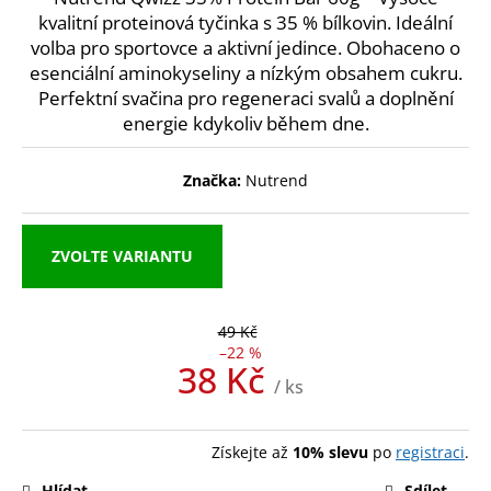
kvalitní proteinová tyčinka s 35 % bílkovin. Ideální
a
volba pro sportovce a aktivní jedince. Obohaceno o
j
esenciální aminokyseliny a nízkým obsahem cukru.
í
Perfektní svačina pro regeneraci svalů a doplnění
t
energie kdykoliv během dne.
?
Značka:
Nutrend
HLEDAT
ZVOLTE VARIANTU
49 Kč
D
–22 %
38 Kč
o
/ ks
p
Měrná
o
cena:
r
Získejte až
10% slevu
po
registraci
.
u
Hlídat
Sdílet