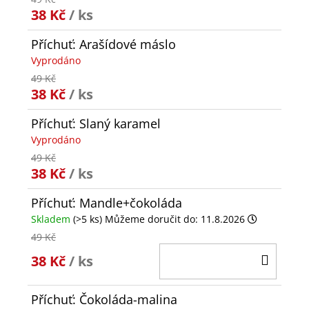
38 Kč
/ ks
Příchuť: Arašídové máslo
Vyprodáno
49 Kč
38 Kč
/ ks
Příchuť: Slaný karamel
Vyprodáno
49 Kč
38 Kč
/ ks
Příchuť: Mandle+čokoláda
Skladem
(>5 ks)
Můžeme doručit do:
11.8.2026
49 Kč
DO
38 Kč
/ ks
KOŠÍ
Příchuť: Čokoláda-malina