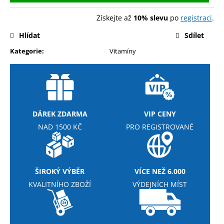
č
u
Získejte až
10% slevu
po
registraci
.
j
e
Hlídat
Sdílet
m
Kategorie
:
Vitamíny
e
NUTREND
EXCELENT
PROTEIN
BAR
DÁREK ZDARMA
VIP CENY
85
NAD 1500 KČ
PRO REGISTROVANÉ
G
39
Kč
ŠIROKÝ VÝBĚR
VÍCE NEŽ 6.000
KVALITNÍHO ZBOŽÍ
VÝDEJNÍCH MÍST