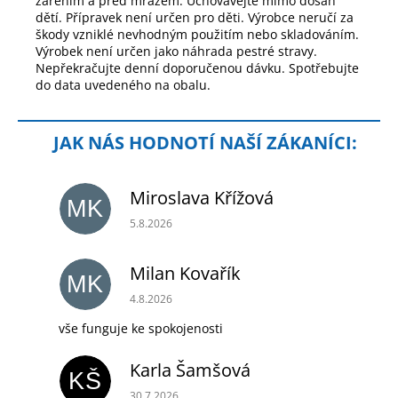
zářením a před mrazem. Uchovávejte mimo dosah
dětí. Přípravek není určen pro děti. Výrobce neručí za
škody vzniklé nevhodným použitím nebo skladováním.
Výrobek není určen jako náhrada pestré stravy.
Nepřekračujte denní doporučenou dávku. Spotřebujte
do data uvedeného na obalu.
Miroslava Křížová
MK
Hodnocení obchodu je 5 z 5 hvězdiček.
5.8.2026
Milan Kovařík
MK
Hodnocení obchodu je 5 z 5 hvězdiček.
4.8.2026
vše funguje ke spokojenosti
Karla Šamšová
KŠ
Hodnocení obchodu je 5 z 5 hvězdiček.
30.7.2026