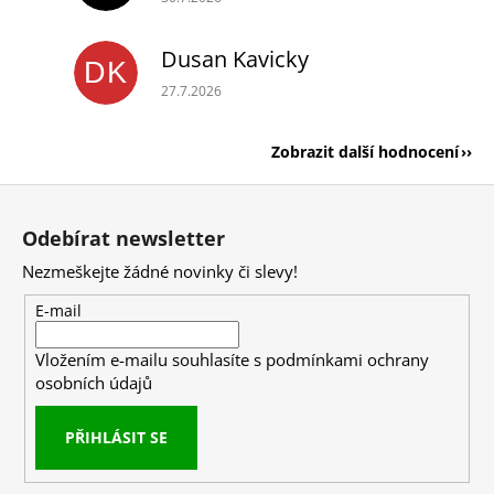
Dusan Kavicky
DK
Hodnocení obchodu je 5 z 5 hvězdiček.
27.7.2026
Zobrazit další hodnocení
Z
á
Odebírat newsletter
p
Nezmeškejte žádné novinky či slevy!
a
t
E-mail
í
Vložením e-mailu souhlasíte s
podmínkami ochrany
osobních údajů
PŘIHLÁSIT SE