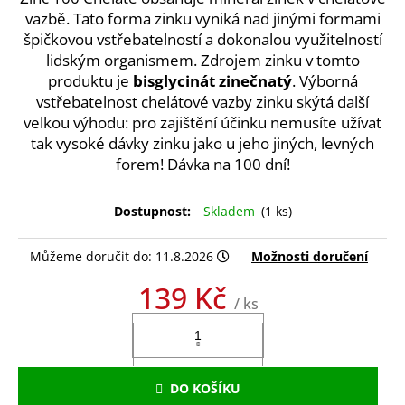
vazbě. Tato forma zinku vyniká nad jinými formami
a
špičkovou vstřebatelností a dokonalou využitelností
j
lidským organismem. Zdrojem zinku v tomto
í
produktu je
bisglycinát zinečnatý
. Výborná
t
vstřebatelnost chelátové vazby zinku skýtá další
?
velkou výhodu: pro zajištění účinku nemusíte užívat
tak vysoké dávky zinku jako u jeho jiných, levných
forem! Dávka na 100 dní!
HLEDAT
Skladem
(1 ks)
Můžeme doručit do:
11.8.2026
Možnosti doručení
D
139 Kč
/ ks
o
Měrná
p
cena:
o
r
u
DO KOŠÍKU