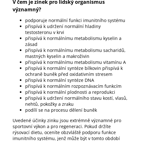
V čem je zinek pro lidský organismus
významný?
podporuje normální funkci imunitního systému
přispívá k udržení normální hladiny
testosteronu v krvi
přispívá k normálnímu metabolismu kyselin a
zásad
přispívá k normálnímu metabolismu sacharidů,
mastných kyselin a makroživin
přispívá k normálnímu metabolismu vitamínu A
přispívá k normální syntéze bílkovin přispívá k
ochraně buněk před oxidativním stresem
přispívá k normální syntéze DNA
přispívá k normálním rozpoznávacím funkcím
přispívá k normální plodnosti a reprodukci
přispívá k udržení normálního stavu kostí, vlasů,
nehtů, pokožky a zraku
podílí se na procesu dělení buněk
Uvedené účinky zinku jsou extrémně významné pro
sportovní výkon a pro regeneraci. Pokud držíte
rýsovací dietu, oceníte obzvláště podporu funkce
imunitního systému, jenž může být v tomto období