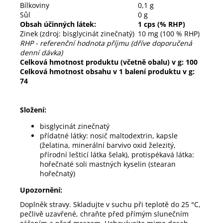
Bílkoviny
0,1 g
Sůl
0 g
Obsah účinných látek:
1 cps (% RHP)
Zinek (zdroj: bisglycinát zinečnatý)
10 mg (100 % RHP)
RHP - referenční hodnota příjmu (dříve doporučená
denní dávka)
Celková hmotnost produktu (včetně obalu) v g: 100
Celková hmotnost obsahu v 1 balení produktu v g:
74
Složení:
bisglycinát zinečnatý
přídatné látky: nosič maltodextrin, kapsle
(želatina, minerální barvivo oxid železitý,
přírodní lešticí látka šelak), protispékavá látka:
hořečnaté soli mastných kyselin (stearan
hořečnatý)
Upozornění:
Doplněk stravy. Skladujte v suchu při teplotě do 25 °C,
pečlivě uzavřené, chraňte před přímým slunečním