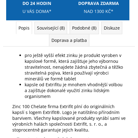
DO 24 HODIN
DOPRAVA ZDARMA
U VÁS DOMA*
NAD 1300 KČ*
Popis
Související (8)
Podobné (8)
Diskuze
Doprava a platba
pro ještě vyšší efekt zinku je produkt vyroben v
kapslové formě, která zajišťuje jeho výbornou
stravitelnost, nenajdete žádná zbytečná a těžko
stravitelná pojiva, která používají výrobci
minerálů ve formě tablet
kapsle od Extrifitu je mnohem vhodnější volbou
a zajišťuje dokonalé využití zinku lidským
organismem
Zinc 100 Chelate firma Extrifit plní do originálních
kapslí s logem Extrifit®. Logo je natištěno přírodním
barvivem. Všechny kapslované produkty vyrábí sami ve
výrobních halách společnosti Extrifit, s. r. o., a
stoprocentně garantuje jejich kvalitu.