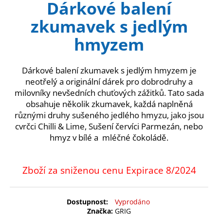
Dárkové balení
produktu
a
je
zkumavek s jedlým
0,0
j
z
í
hmyzem
5
t
hvězdiček.
?
Dárkové balení zkumavek s jedlým hmyzem je
neotřelý a originální dárek pro dobrodruhy a
milovníky nevšedních chuťových zážitků. Tato sada
obsahuje několik zkumavek, každá naplněná
HLEDAT
různými druhy sušeného jedlého hmyzu, jako jsou
cvrčci Chilli & Lime, Sušení červíci Parmezán, nebo
hmyz v bílé a mléčné čokoládě.
D
o
Zboží za sniženou cenu Expirace 8/2024
p
o
r
Vyprodáno
u
Značka:
GRIG