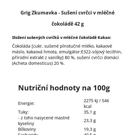
Grig Zkumavka - Sušení cvrčci v mléčné
čokoládě 42 g
Složení sušených cvrčků v mléčné čokoládě Kakao:
Čokoláda [cukr, sušené plnotučné mléko, kakaové
máslo, kakaová hmota, emulgátor:E322-sójový lecithin,
přírodní extrakt z vanilky] 80 %, sušení cvrčci domácí
(Acheta domesticus) 20 %.
Nutriční hodnoty na 100g
2275 kJ / 546
Energie:
kcal
Tuky:
35,1 g
- z toho nasycené mastné
23,3 g
kyseliny
Bílkoviny
19,3 g
Sacharidy
40,5 g