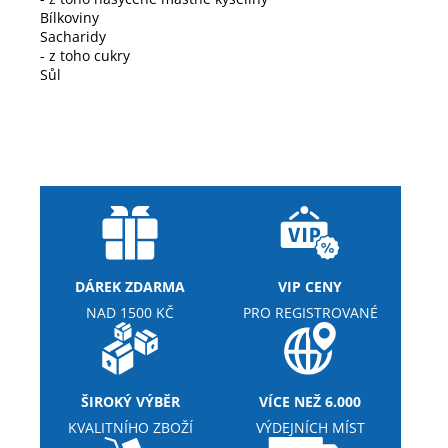
Bílkoviny
Sacharidy
- z toho cukry
Sůl
DÁREK ZDARMA
VIP CENY
NAD 1500 KČ
PRO REGISTROVANÉ
ŠIROKÝ VÝBĚR
VÍCE NEŽ 6.000
KVALITNÍHO ZBOŽÍ
VÝDEJNÍCH MÍST