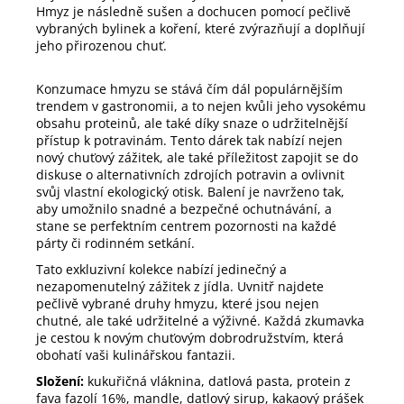
Hmyz je následně sušen a dochucen pomocí pečlivě
vybraných bylinek a koření, které zvýrazňují a doplňují
jeho přirozenou chuť.
Konzumace hmyzu se stává čím dál populárnějším
trendem v gastronomii, a to nejen kvůli jeho vysokému
obsahu proteinů, ale také díky snaze o udržitelnější
přístup k potravinám. Tento dárek tak nabízí nejen
nový chuťový zážitek, ale také příležitost zapojit se do
diskuse o alternativních zdrojích potravin a ovlivnit
svůj vlastní ekologický otisk. Balení je navrženo tak,
aby umožnilo snadné a bezpečné ochutnávání, a
stane se perfektním centrem pozornosti na každé
párty či rodinném setkání.
Tato exkluzivní kolekce nabízí jedinečný a
nezapomenutelný zážitek z jídla. Uvnitř najdete
pečlivě vybrané druhy hmyzu, které jsou nejen
chutné, ale také udržitelné a výživné. Každá zkumavka
je cestou k novým chuťovým dobrodružstvím, která
obohatí vaši kulinářskou fantazii.
Složení:
kukuřičná vláknina, datlová pasta, protein z
fava fazolí 16%, mandle, datlový sirup, kakaový prášek