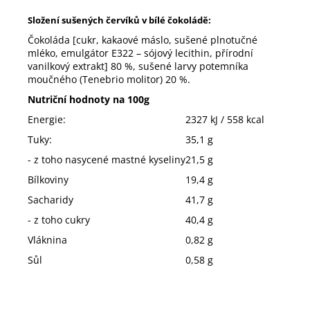
Složení sušených červíků v bílé čokoládě:
Čokoláda [cukr, kakaové máslo, sušené plnotučné
mléko, emulgátor E322 – sójový lecithin, přírodní
vanilkový extrakt] 80 %, sušené larvy potemníka
moučného (Tenebrio molitor) 20 %.
Nutriční hodnoty na 100g
Energie:
2327 kJ / 558 kcal
Tuky:
35,1 g
- z toho nasycené mastné kyseliny
21,5 g
Bílkoviny
19,4 g
Sacharidy
41,7 g
- z toho cukry
40,4 g
Vláknina
0,82 g
Sůl
0,58 g