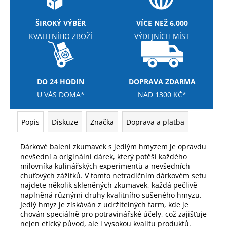
ŠIROKÝ VÝBĚR
VÍCE NEŽ 6.000
KVALITNÍHO ZBOŽÍ
VÝDEJNÍCH MÍST
DO 24 HODIN
DOPRAVA ZDARMA
U VÁS DOMA*
NAD 1300 KČ*
Popis
Diskuze
Značka
Doprava a platba
Dárkové balení zkumavek s jedlým hmyzem je opravdu
nevšední a originální dárek, který potěší každého
milovníka kulinářských experimentů a nevšedních
chuťových zážitků. V tomto netradičním dárkovém setu
najdete několik skleněných zkumavek, každá pečlivě
naplněná různými druhy kvalitního sušeného hmyzu.
Jedlý hmyz je získáván z udržitelných farm, kde je
chován speciálně pro potravinářské účely, což zajišťuje
nejen etický původ, ale i vysokou kvalitu produktů.