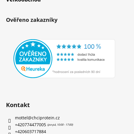
Ověřeno zakazníky
Kontakt
mottel
@
chciprotein.cz
+420774477005
+420603717884