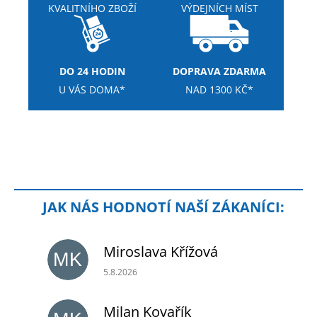
KVALITNÍHO ZBOŽÍ
VÝDEJNÍCH MÍST
DO 24 HODIN
DOPRAVA ZDARMA
U VÁS DOMA*
NAD 1300 KČ*
Miroslava Křížová
MK
Hodnocení obchodu je 5 z 5 hvězdiček.
5.8.2026
Milan Kovařík