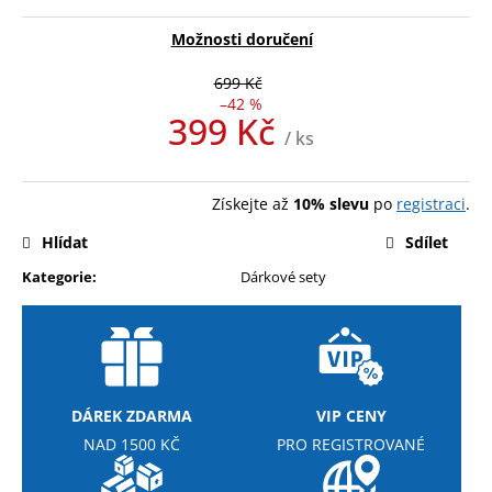
č
u
Možnosti doručení
j
e
699 Kč
m
–42 %
399 Kč
e
/ ks
Měrná
cena:
MEZZO
Získejte až
10% slevu
po
registraci
.
CAFFE
ZRNKOVÁ
Hlídat
Sdílet
KÁVA
BRAZIL
Kategorie
:
Dárkové sety
SANTOS
215
Kč
DÁREK ZDARMA
VIP CENY
NAD 1500 KČ
PRO REGISTROVANÉ