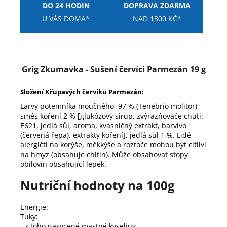
DO 24 HODIN
DOPRAVA ZDARMA
U VÁS DOMA*
NAD 1300 KČ*
Grig Zkumavka - Sušení červíci Parmezán 19 g
Složení Křupavých červíků Parmezán:
Larvy potemníka moučného 97 % (Tenebrio molitor),
směs koření 2 % [glukózový sirup, zvýrazňovače chuti:
E621, jedlá sůl, aroma, kvasničný extrakt, barvivo
(červená řepa), extrakty koření], jedlá sůl 1 %. Lidé
alergičtí na korýše, měkkýše a roztoče mohou být citliví
na hmyz (obsahuje chitin). Může obsahovat stopy
obilovin obsahující lepek.
Nutriční hodnoty na 100g
Energie:
Tuky:
- z toho nasycené mastné kyseliny