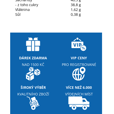
- z toho cukry
38,8 g
Vláknina
1,62 g
Sůl
0,38 g
DÁREK ZDARMA
VIP CENY
NAD 1500 KČ
PRO REGISTROVANÉ
ŠIROKÝ VÝBĚR
VÍCE NEŽ 6.000
KVALITNÍHO ZBOŽÍ
VÝDEJNÍCH MÍST