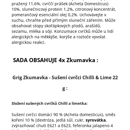
pražený 11,6%, cvrččí prášek (Acheta Domesticus)
10%, slunečnicový protein 1,2%, citronový koncentrát,
pomerančový esenciální olej 0,2%. Uchovávejte v
suchu, chraňte před přímým sluneční zářením. Může
obsahovat stopy skořápkových plodů, arašídů,
sezamu, mléka a sóji. Konzumace cvrčků může u lidí
alergických na měkkýše, korýše a roztoče vyvolat
alergickou reakci.
SADA OBSAHUJE 4x Zkumavka :
Grig Zkumavka - Sušení cvrčci Chilli & Lime 22
g :
Složení sušených cvrčků Chilli a limetka:
Sušení cvrčci domácí 90 % (Acheta domesticus), směs
koření 10 % [dextróza, jedlá sůl, cukr,
syrovátka
,
zvýrazňovač chuti E621 a E623, feferonka jalapeno 4