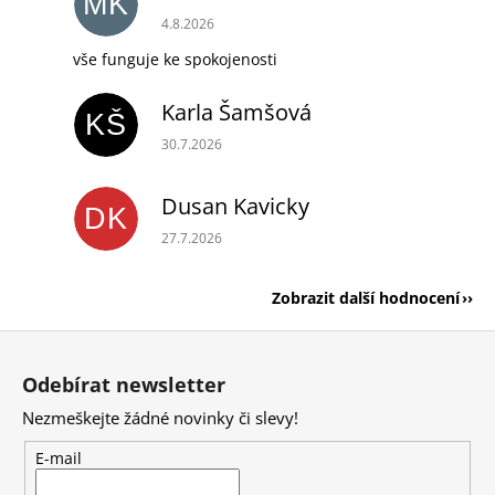
MK
Hodnocení obchodu je 5 z 5 hvězdiček.
4.8.2026
vše funguje ke spokojenosti
Karla Šamšová
KŠ
Hodnocení obchodu je 5 z 5 hvězdiček.
30.7.2026
Dusan Kavicky
DK
Hodnocení obchodu je 5 z 5 hvězdiček.
27.7.2026
Zobrazit další hodnocení
Z
á
Odebírat newsletter
p
Nezmeškejte žádné novinky či slevy!
a
t
E-mail
í