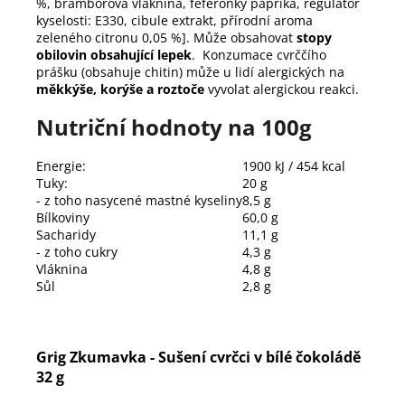
%, bramborová vláknina, feferonky paprika, regulátor
kyselosti: E330, cibule extrakt, přírodní aroma
zeleného citronu 0,05 %]. Může obsahovat
stopy
obilovin obsahující
lepek
. Konzumace cvrččího
prášku (obsahuje chitin) může u lidí alergických na
měkkýše, korýše a roztoče
vyvolat alergickou reakci.
Nutriční hodnoty na 100g
Energie:
1900 kJ / 454 kcal
Tuky:
20 g
- z toho nasycené mastné kyseliny
8,5 g
Bílkoviny
60,0 g
Sacharidy
11,1 g
- z toho cukry
4,3 g
Vláknina
4,8 g
Sůl
2,8 g
Grig Zkumavka - Sušení cvrčci v bílé čokoládě
32 g