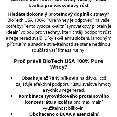
kvalita pro váš svalový růst
a
j
Hledáte dokonalý proteinový doplněk stravy?
í
BioTech USA 100% Pure Whey je odpovědí na vaše
t
potřeby! Tento vysoce kvalitní syrovátkový protein je
ideální volbou pro všechny, kteří chtějí podpořit růst
?
a regeneraci svalů. Díky skvělému složení, lahodným
příchutím a snadné stravitelnosti se stane nedílnou
součástí vaší fitness rutiny.
Proč právě BioTech USA 100% Pure
HLEDAT
Whey?
Obsahuje až 78 % bílkovin
na dávku, což
D
zajišťuje efektivní podporu růstu svalové hmoty
o
a rychlou regeneraci.
p
Kombinace syrovátkového proteinového
o
koncentrátu a izolátu
pro maximální
r
využitelnost bílkovin.
u
Obohaceno o BCAA a esenciální