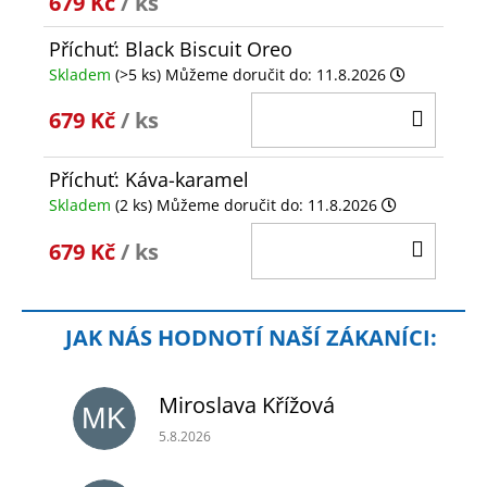
679 Kč
/ ks
Příchuť: Black Biscuit Oreo
Skladem
(>5 ks)
Můžeme doručit do:
11.8.2026
DO
679 Kč
/ ks
KOŠÍ
Příchuť: Káva-karamel
Skladem
(2 ks)
Můžeme doručit do:
11.8.2026
DO
679 Kč
/ ks
KOŠÍ
Miroslava Křížová
MK
Hodnocení obchodu je 5 z 5 hvězdiček.
5.8.2026