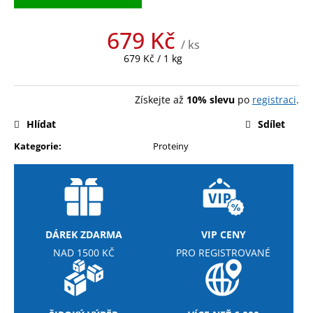
679 Kč
/ ks
Měrná
679 Kč / 1 kg
cena:
Získejte až
10% slevu
po
registraci
.
Hlídat
Sdílet
Kategorie
:
Proteiny
DÁREK ZDARMA
VIP CENY
NAD 1500 KČ
PRO REGISTROVANÉ