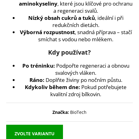
č
aminokyseliny
, které jsou klíčové pro ochranu
u
a regeneraci svalů.
j
Nízký obsah cukrů a tuků
, ideální i při
e
redukčních dietách.
m
Výborná rozpustnost
, snadná příprava – stačí
e
smíchat s vodou nebo mlékem.
Kdy používat?
REFLEX
NUTRITION
HOŘČÍK
Po tréninku:
Podpořte regeneraci a obnovu
MAGNESIUM
svalových vláken.
BISGLYCINATE
Ráno:
Doplňte živiny po nočním půstu.
90
KAPSLÍ
Kdykoliv během dne:
Pokud potřebujete
189
kvalitní zdroj bílkovin.
Kč
Původně:
279
Značka:
BioTech
Kč
ZVOLTE VARIANTU