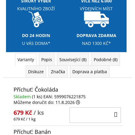
ŠIROKÝ VÝBĚR
VÍCE NEŽ 6.000
KVALITNÍHO ZBOŽÍ
VÝDEJNÍCH MÍST
DO 24 HODIN
DOPRAVA ZDARMA
U VÁS DOMA*
NAD 1300 KČ*
Varianty
Popis
Související (8)
Podobné (8)
Diskuze
Značka
Doprava a platba
Příchuť: Čokoláda
Skladem
(1 ks)
EAN:
5999076221875
Můžeme doručit do:
11.8.2026
679 Kč
/ ks
DO
Měrná
679 Kč / 1 kg
KOŠÍ
cena:
Příchuť: Banán