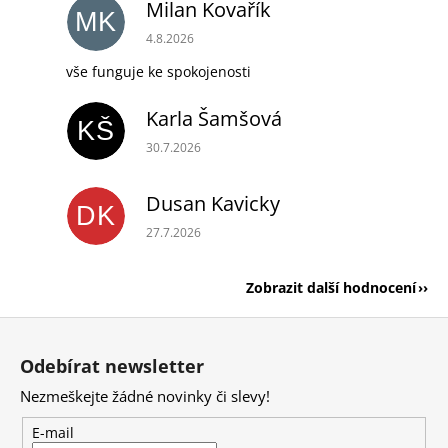
Milan Kovařík
MK
Hodnocení obchodu je 5 z 5 hvězdiček.
4.8.2026
vše funguje ke spokojenosti
Karla Šamšová
KŠ
Hodnocení obchodu je 5 z 5 hvězdiček.
30.7.2026
Dusan Kavicky
DK
Hodnocení obchodu je 5 z 5 hvězdiček.
27.7.2026
Zobrazit další hodnocení
Z
á
Odebírat newsletter
p
Nezmeškejte žádné novinky či slevy!
a
t
E-mail