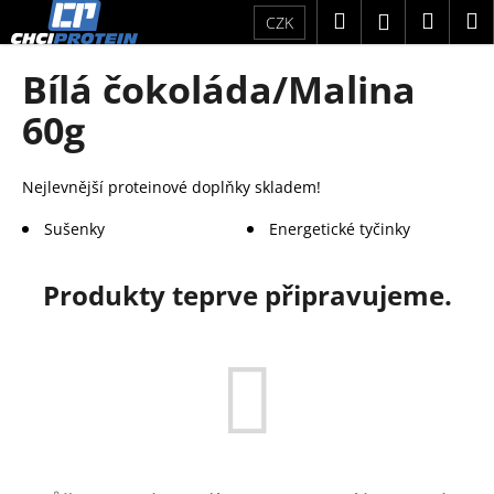
K
Přejít
Hledat
Náku
M
Přihlášení
CZK
na
o
obsah
Zpět
Zpět
košík
š
Bílá čokoláda/Malina
í
C
60g
k
o
p
Nejlevnější proteinové doplňky skladem!
o
t
Sušenky
Energetické tyčinky
ř
e
Produkty teprve připravujeme.
b
u
j
e
t
e
n