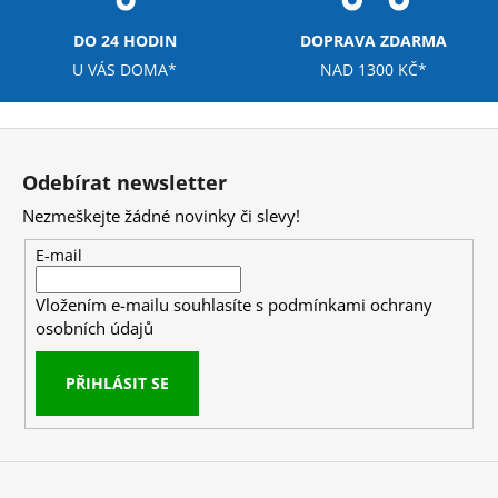
č
u
DO 24 HODIN
DOPRAVA ZDARMA
j
U VÁS DOMA*
NAD 1300 KČ*
e
m
e
Z
á
Odebírat newsletter
NUTREND
p
VOLTAGE
Nezmeškejte žádné novinky či slevy!
a
ENERGY
BAR
t
E-mail
WITH
í
CAFFEINE
65G
Vložením e-mailu souhlasíte s
podmínkami ochrany
osobních údajů
36
Kč
PŘIHLÁSIT SE