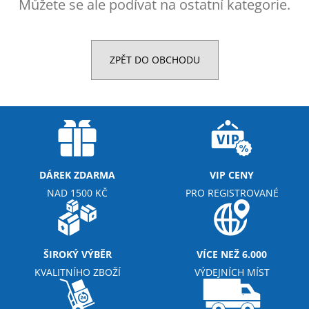
Můžete se ale podívat na ostatní kategorie.
a
j
í
ZPĚT DO OBCHODU
t
?
HLEDAT
DÁREK ZDARMA
VIP CENY
NAD 1500 KČ
PRO REGISTROVANÉ
D
o
p
ŠIROKÝ VÝBĚR
VÍCE NEŽ 6.000
o
KVALITNÍHO ZBOŽÍ
VÝDEJNÍCH MÍST
r
u