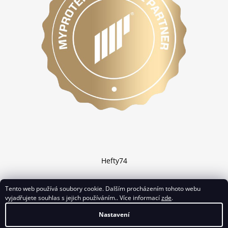
Hefty74
Tento web používá soubory cookie. Dalším procházením tohoto webu
vyjadřujete souhlas s jejich používáním.. Více informací
zde
.
Vytvořil Shoptet
Nastavení
Copyright 2026
Chciprotein.cz
. Všechna práva vyhrazena.