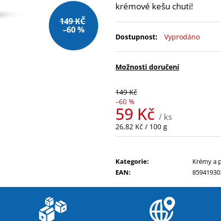
NUTREND QWIZZ 35% PROTEIN BAR
NUTREND EXCEL
krémové kešu chuti!
60G
39 Kč
149 KČ
38 Kč
–60 %
Původně:
Vyprodáno
49 Kč
Možnosti doručení
149 Kč
–60 %
59 Kč
/ ks
Měrná
26,82 Kč / 100 g
cena:
Kategorie
:
Krémy a 
EAN
:
85941930