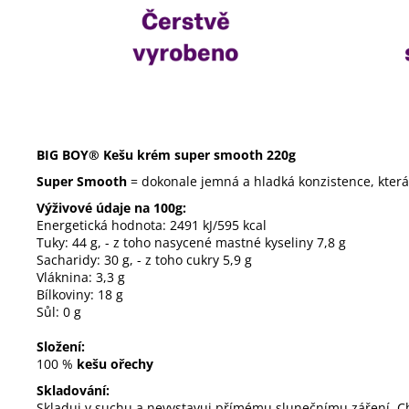
BIG BOY® Kešu krém super smooth 220g
Super Smooth
= dokonale jemná a hladká konzistence, která
Výživové údaje na 100g:
Energetická hodnota: 2491 kJ/595 kcal
Tuky: 44 g, - z toho nasycené mastné kyseliny 7,8 g
Sacharidy: 30 g, - z toho cukry 5,9 g
Vláknina: 3,3 g
Bílkoviny: 18 g
Sůl: 0 g
Složení:
100 %
kešu ořechy
Skladování:
Skladuj v suchu a nevystavuj přímému slunečnímu záření. C