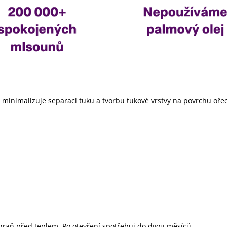
 minimalizuje separaci tuku a tvorbu tukové vrstvy na povrchu oř
hraň před teplem. Po otevření spotřebuj do dvou měsíců.