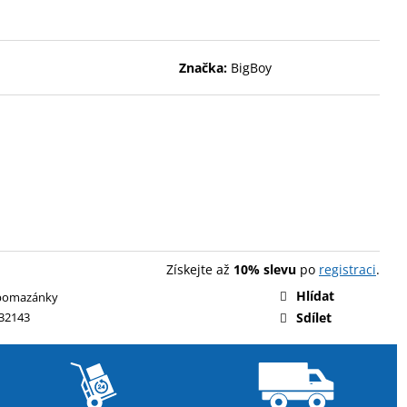
ENT PROTEIN BAR 85 G
Značka:
BigBoy
Získejte až
10% slevu
po
registraci
.
Hlídat
pomazánky
32143
Sdílet