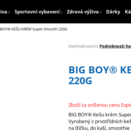
živa
Sportovní vybavení
Zdravá výživa
Dárky
Ká
 BOY® KEŠU KRÉM Super Smooth 220G
Co potřebujete najít?
Průměrné
Neohodnoceno
Podrobnosti h
hodnocení
HLEDAT
produktu
je
BIG BOY® K
0,0
z
220G
5
Doporučujeme
hvězdiček.
Zboží za sníženou cenu Expi
BIG BOY® Kešu krém Super 
Vyrobený z prvotřídních keš
na lžičku, do kaší, smoothie