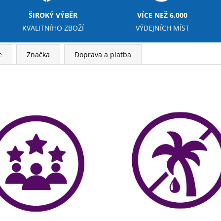
ŠIROKÝ VÝBĚR
VÍCE NEŽ 6.000
KVALITNÍHO ZBOŽÍ
VÝDEJNÍCH MÍST
e
Značka
Doprava a platba