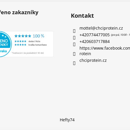
eno zakazníky
Kontakt
mottel
@
chciprotein.cz
+420774477005
+420603717884
https://www.facebook.co
rotein
chciprotein.cz
Hefty74