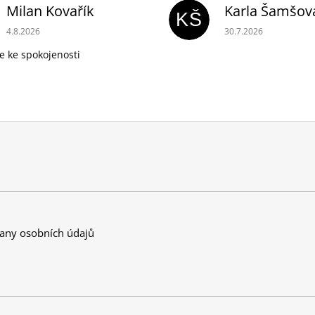
Milan Kovařík
Karla Šamšov
KŠ
Hodnocení obchodu je 5 z 5 hvězdiček.
Hodnocení obchodu 
4.8.2026
30.7.2026
e ke spokojenosti
any osobních údajů