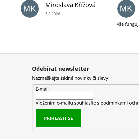
Miroslava Křížová
MK
MK
Hodnocení obchodu je 5 z 5 hvězdiček.
5.8.2026
vše funguj
Z
á
Odebírat newsletter
p
Nezmeškejte žádné novinky či slevy!
a
t
E-mail
í
Vložením e-mailu souhlasíte s
podmínkami ochr
PŘIHLÁSIT SE