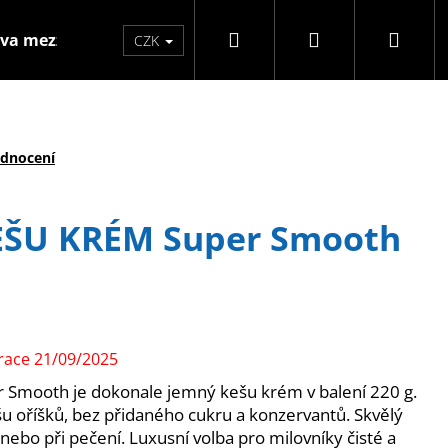
Hledat
Přihlášení
Náku
va mezzo
Značky
CZK
koší
odnocení
EŠU KRÉM Super Smooth
race 21/09/2025
Smooth je dokonale jemný kešu krém v balení 220 g.
Následující
u oříšků, bez přidaného cukru a konzervantů. Skvělý
 nebo při pečení. Luxusní volba pro milovníky čisté a