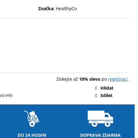
ENT PROTEIN BAR 85 G
Značka:
HealthyCo
Získejte až
10% slevu
po
registraci
.
Hlídat
viz info
Sdílet
DO 24 HODIN
DOPRAVA ZDARMA