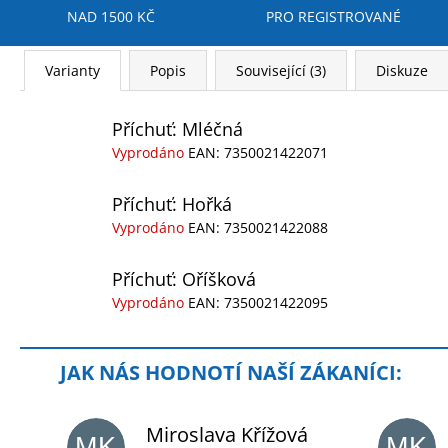
NAD 1500 KČ
PRO REGISTROVANÉ
Varianty
Popis
Související (3)
Diskuze
Příchuť: Mléčná
Vyprodáno
EAN:
7350021422071
Příchuť: Hořká
Vyprodáno
EAN:
7350021422088
Příchuť: Oříšková
Vyprodáno
EAN:
7350021422095
Miroslava Křížová
MK
MK