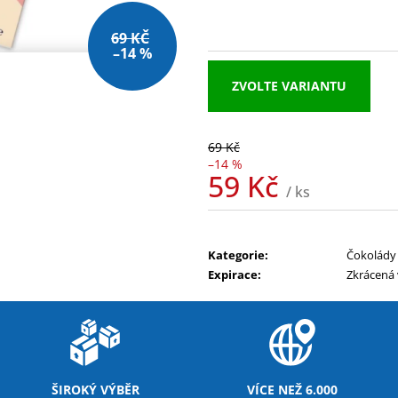
MEZZO CAFFE ZRNKOVÁ KÁVA BRAZIL
NUTREND EXCEL
SANTOS
39 Kč
69 KČ
215 Kč
–14 %
ZVOLTE VARIANTU
69 Kč
–14 %
59 Kč
/ ks
Měrná
cena:
Kategorie
:
Čokolády
Expirace
:
Zkrácená 
ŠIROKÝ VÝBĚR
VÍCE NEŽ 6.000