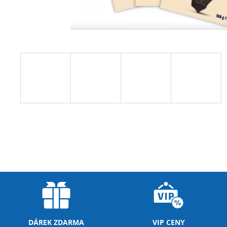
NUTREND QWIZZ 35% PROTEIN BAR
60G
38 Kč
Původně:
49 Kč
DÁREK ZDARMA
VIP CENY