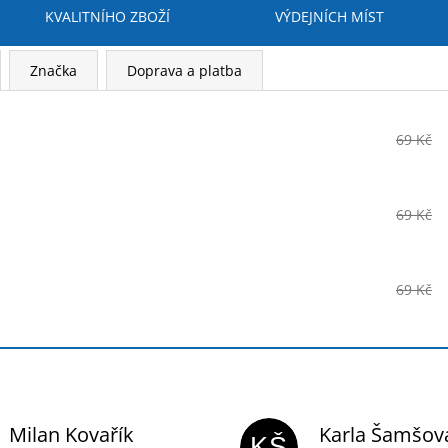
KVALITNÍHO ZBOŽÍ
VÝDEJNÍCH MÍST
Značka
Doprava a platba
69 Kč
69 Kč
69 Kč
Milan Kovařík
Karla Šamšov
KŠ