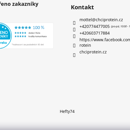
eno zakazníky
Kontakt
mottel
@
chciprotein.cz
+420774477005
+420603717884
https://www.facebook.co
rotein
chciprotein.cz
Hefty74