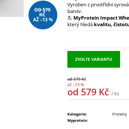
MEZZO CAFFE ZRNKOVÁ KÁVA BRAZIL
NUTREND EXCEL
Vyroben z prvotřídní syrov
SANTOS
39 Kč
OD 579
barviv.
215 Kč
KČ
💪
MyProtein Impact Whe
AŽ –13 %
který hledá
kvalitu, čisto
ZVOLTE VARIANTU
od 579 Kč
až –13 %
od
579 Kč
/ ks
Měrná
cena:
Kategorie
:
Proteiny
Myprotein
: