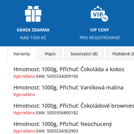
DÁREK ZDARMA
VIP CENY
NAD 1500 KČ
PRO REGISTROVANÉ
Varianty
Popis
Související (8)
Podobné (8
Hmotnost: 1000g, Příchuť: Čokoláda a kokos
Vyprodáno
EAN:
5055534309100
Hmotnost: 1000g, Příchuť: Vanilková malina
Vyprodáno
Hmotnost: 1000g, Příchuť: Čokoládové brownie
Vyprodáno
EAN:
5055936800182
Hmotnost: 1000g, Příchuť: Neochucený
Vyprodáno
EAN:
5055534302903