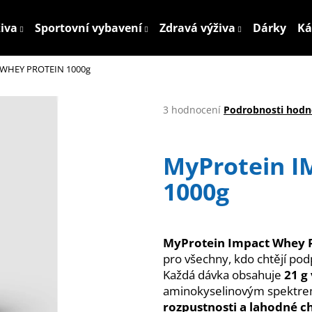
živa
Sportovní vybavení
Zdravá výživa
Dárky
Ká
 WHEY PROTEIN 1000g
Co potřebujete najít?
Průměrné
3 hodnocení
Podrobnosti hodn
hodnocení
HLEDAT
produktu
je
MyProtein 
5,0
z
1000g
5
Doporučujeme
hvězdiček.
MyProtein Impact Whey 
pro všechny, kdo chtějí pod
Každá dávka obsahuje
21 g
aminokyselinovým spektr
rozpustnosti a lahodné c