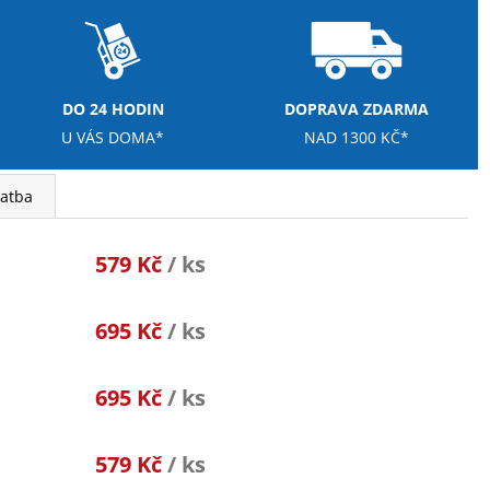
DO 24 HODIN
DOPRAVA ZDARMA
U VÁS DOMA*
NAD 1300 KČ*
latba
579 Kč
/ ks
695 Kč
/ ks
695 Kč
/ ks
579 Kč
/ ks