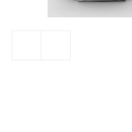
NUTREND QWIZZ 35% PROTEIN BAR
60G
38 Kč
Původně:
49 Kč