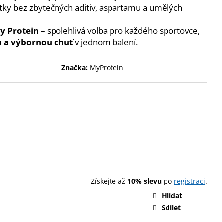
ENT PROTEIN BAR 85 G
átky bez zbytečných aditiv, aspartamu a umělých
y Protein
– spolehlivá volba pro každého sportovce,
tu a výbornou chuť
v jednom balení.
Značka:
MyProtein
Získejte až
10% slevu
po
registraci
.
Hlídat
Sdílet