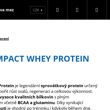
Hledat
Přihlášení
Náku
va mezzo
Značky
CZK
koší
ocení
IMPACT WHEY PROTEIN
Protein
je legendární
syrovátkový protein
určený
pořit růst svalů, regeneraci a celkovou výkonnost.
 vysoce kvalitních bílkovin
s plným
Následující
em včetně
BCAA a glutaminu
. Díky vynikající
huti
je vhodný po tréninku i kdykoliv během dne.