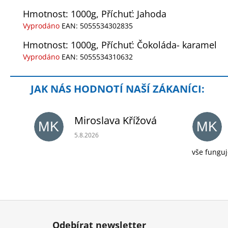
Hmotnost: 1000g, Příchuť: Jahoda
Vyprodáno
EAN:
5055534302835
Hmotnost: 1000g, Příchuť: Čokoláda- karamel
Vyprodáno
EAN:
5055534310632
Miroslava Křížová
MK
MK
Hodnocení obchodu je 5 z 5 hvězdiček.
5.8.2026
vše funguj
Z
á
Odebírat newsletter