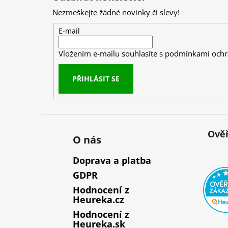
p
Nezmeškejte žádné novinky či slevy!
a
t
E-mail
í
Vložením e-mailu souhlasíte s
podmínkami ochr
PŘIHLÁSIT SE
Ověř
O nás
Doprava a platba
GDPR
Hodnocení z
Heureka.cz
Hodnocení z
Heureka.sk