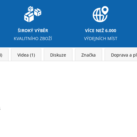
ŠIROKÝ VÝBĚR
VÍCE NEŽ 6.000
KVALITNÍHO ZBOŽÍ
VÝDEJNÍCH MÍST
)
Videa (1)
Diskuze
Značka
Doprava a p
s