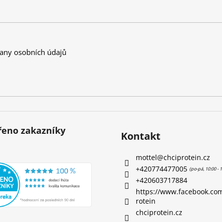
any osobních údajů
eno zakazníky
Kontakt
mottel
@
chciprotein.cz
+420774477005
+420603717884
https://www.facebook.co
rotein
chciprotein.cz