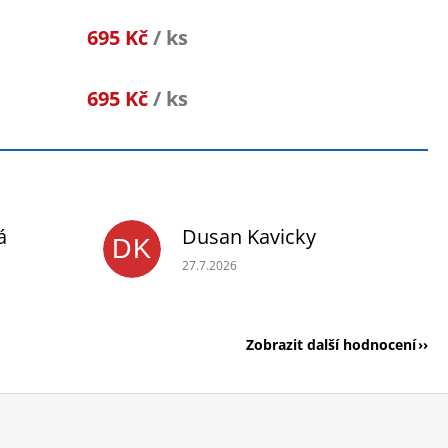
695 Kč
/ ks
695 Kč
/ ks
á
Dusan Kavicky
DK
je 5 z 5 hvězdiček.
Hodnocení obchodu je 5 z 5 hvězdiček.
27.7.2026
Zobrazit další hodnocení