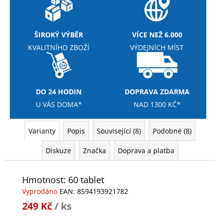
č
u
j
e
ŠIROKÝ VÝBĚR
VÍCE NEŽ 6.000
m
KVALITNÍHO ZBOŽÍ
VÝDEJNÍCH MÍST
e
NUTREND
DO 24 HODIN
DOPRAVA ZDARMA
DELUXE
PROTEIN
U VÁS DOMA*
NAD 1300 KČ*
BAR
60G
28
Varianty
Popis
Související (8)
Podobné (8)
Kč
Původně:
Diskuze
Značka
Doprava a platba
36
Kč
Hmotnost: 60 tablet
Vyprodáno
EAN:
8594193921782
249 Kč
/ ks