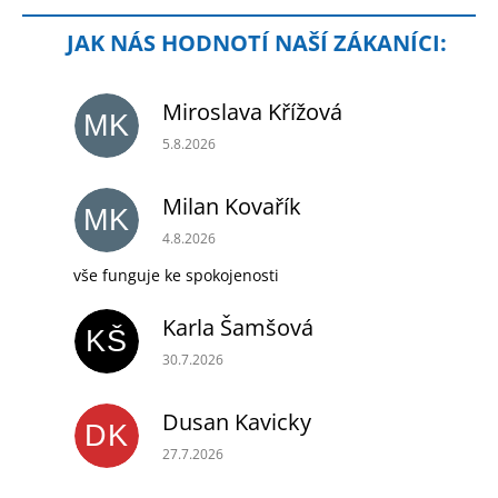
Miroslava Křížová
MK
Hodnocení obchodu je 5 z 5 hvězdiček.
5.8.2026
Milan Kovařík
MK
Hodnocení obchodu je 5 z 5 hvězdiček.
4.8.2026
vše funguje ke spokojenosti
Karla Šamšová
KŠ
Hodnocení obchodu je 5 z 5 hvězdiček.
30.7.2026
Dusan Kavicky
DK
Hodnocení obchodu je 5 z 5 hvězdiček.
27.7.2026