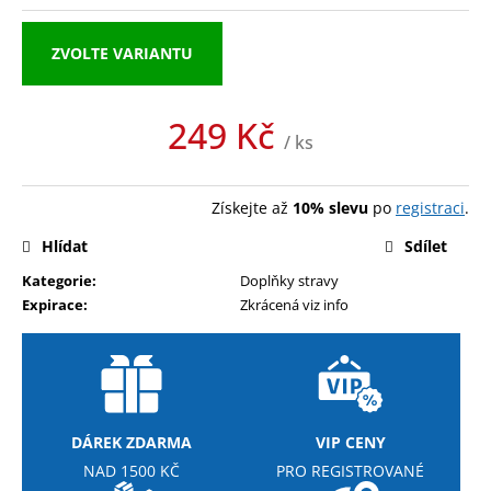
a
j
ZVOLTE VARIANTU
í
t
249 Kč
?
/ ks
Měrná
cena:
Získejte až
10% slevu
po
registraci
.
Hlídat
Sdílet
HLEDAT
Kategorie
:
Doplňky stravy
Expirace
:
Zkrácená viz info
D
o
p
o
DÁREK ZDARMA
VIP CENY
r
u
NAD 1500 KČ
PRO REGISTROVANÉ