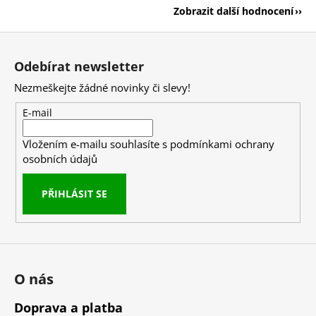
Zobrazit další hodnocení
Z
á
Odebírat newsletter
p
Nezmeškejte žádné novinky či slevy!
a
t
E-mail
í
Vložením e-mailu souhlasíte s
podmínkami ochrany
osobních údajů
PŘIHLÁSIT SE
O nás
Doprava a platba