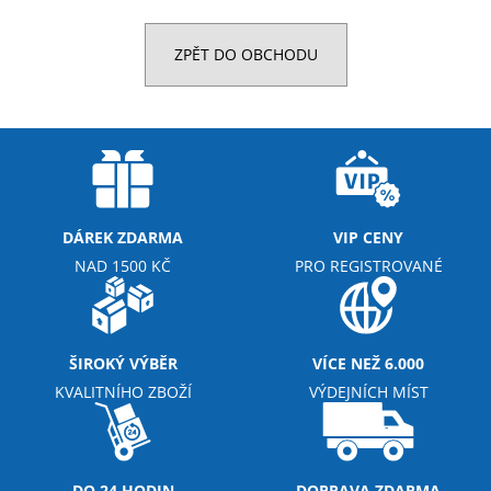
a
j
ZPĚT DO OBCHODU
í
t
?
DÁREK ZDARMA
VIP CENY
HLEDAT
NAD 1500 KČ
PRO REGISTROVANÉ
D
ŠIROKÝ VÝBĚR
VÍCE NEŽ 6.000
o
KVALITNÍHO ZBOŽÍ
VÝDEJNÍCH MÍST
p
o
r
u
DO 24 HODIN
DOPRAVA ZDARMA