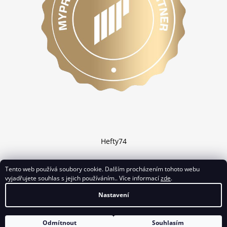
Hefty74
Tento web používá soubory cookie. Dalším procházením tohoto webu
vyjadřujete souhlas s jejich používáním.. Více informací
zde
.
Vytvořil Shoptet
Nastavení
Copyright 2026
Chciprotein.cz
. Všechna práva vyhrazena.
Odmítnout
Souhlasím