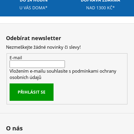
č
u
U VÁS DOMA*
NAD 1300 KČ*
j
e
Z
m
á
e
Odebírat newsletter
p
Nezmeškejte žádné novinky či slevy!
a
NUTREND
t
EXCELENT
E-mail
PROTEIN
í
BAR
Vložením e-mailu souhlasíte s
podmínkami ochrany
85
G
osobních údajů
39
Kč
PŘIHLÁSIT SE
O nás