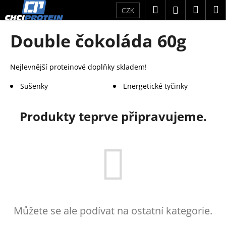
K
Přejít
Hledat
Náku
M
Přihlášení
CZK
na
o
obsah
Zpět
Zpět
košík
š
Double čokoláda 60g
í
C
k
o
Nejlevnější proteinové doplňky skladem!
p
Sušenky
Energetické tyčinky
o
t
Produkty teprve připravujeme.
ř
e
b
u
j
e
t
Můžete se ale podívat na ostatní kategorie.
e
n