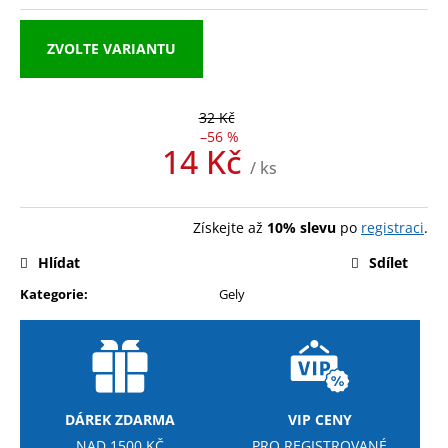
a
j
ZVOLTE VARIANTU
í
t
32 Kč
?
–56 %
14 Kč
/ ks
Měrná
cena:
Získejte až
10% slevu
po
registraci
.
HLEDAT
Hlídat
Sdílet
Kategorie
:
Gely
D
o
p
o
r
DÁREK ZDARMA
VIP CENY
u
NAD 1500 KČ
PRO REGISTROVANÉ