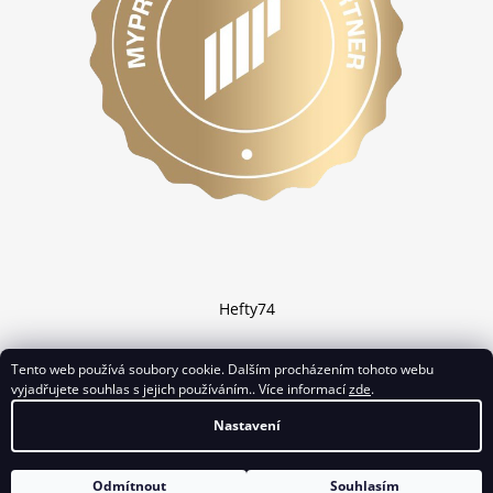
Hefty74
Tento web používá soubory cookie. Dalším procházením tohoto webu
vyjadřujete souhlas s jejich používáním.. Více informací
zde
.
Vytvořil Shoptet
Nastavení
Copyright 2026
Chciprotein.cz
. Všechna práva vyhrazena.
Odmítnout
Souhlasím