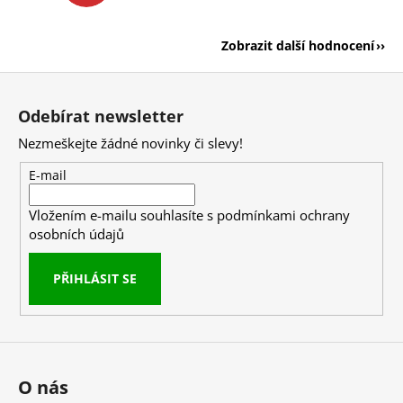
Zobrazit další hodnocení
Z
á
Odebírat newsletter
p
Nezmeškejte žádné novinky či slevy!
a
t
E-mail
í
Vložením e-mailu souhlasíte s
podmínkami ochrany
osobních údajů
PŘIHLÁSIT SE
O nás