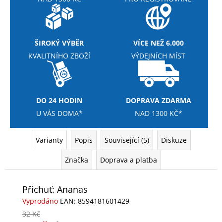
č
u
j
e
ŠIROKÝ VÝBĚR
VÍCE NEŽ 6.000
m
e
KVALITNÍHO ZBOŽÍ
VÝDEJNÍCH MÍST
NUTREND
DELUXE
DO 24 HODIN
DOPRAVA ZDARMA
PROTEIN
BAR
U VÁS DOMA*
NAD 1300 KČ*
60G
28
Varianty
Popis
Související (5)
Diskuze
Kč
Původně:
36
Značka
Doprava a platba
Kč
Příchuť: Ananas
Vyprodáno
EAN:
8594181601429
32 Kč