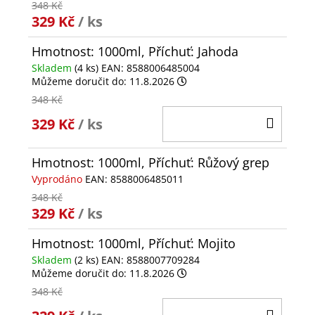
348 Kč
329 Kč
/ ks
Hmotnost: 1000ml, Příchuť: Jahoda
Skladem
(4 ks)
EAN:
8588006485004
Můžeme doručit do:
11.8.2026
348 Kč
DO
329 Kč
/ ks
KOŠÍ
Hmotnost: 1000ml, Příchuť: Růžový grep
Vyprodáno
EAN:
8588006485011
348 Kč
329 Kč
/ ks
Hmotnost: 1000ml, Příchuť: Mojito
Skladem
(2 ks)
EAN:
8588007709284
Můžeme doručit do:
11.8.2026
348 Kč
DO