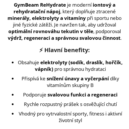
GymBeam ReHydrate
je moderní
iontový a
a
rehydratační nápoj
, který doplňuje ztracené
j
minerály, elektrolyty a vitamíny
při sportu nebo
í
jiné fyzické zátěži. Je navržen tak, aby udržoval
t
optimální rovnováhu tekutin v těle
, podporoval
?
výdrž, regeneraci a správnou svalovou činnost
.
⚡
Hlavní benefity:
Obsahuje
elektrolyty (sodík, draslík, hořčík,
HLEDAT
vápník)
pro správnou hydrataci
Přispívá ke
snížení únavy a vyčerpání
díky
vitamínům skupiny B
D
Podporuje
svalovou funkci a regeneraci
o
Rychle rozpustný prášek s osvěžující chutí
p
o
Vhodný pro vytrvalostní sporty, fitness i aktivní
r
životní styl
u