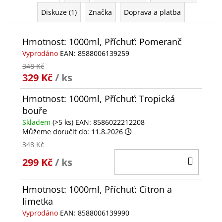
Diskuze (1)
Značka
Doprava a platba
Hmotnost: 1000ml, Příchuť: Pomeranč
Vyprodáno
EAN:
8588006139259
348 Kč
329 Kč
/ ks
Hmotnost: 1000ml, Příchuť: Tropická
bouře
Skladem
(>5 ks)
EAN:
8586022212208
Můžeme doručit do:
11.8.2026
348 Kč
DO
299 Kč
/ ks
KOŠÍ
Hmotnost: 1000ml, Příchuť: Citron a
limetka
Vyprodáno
EAN:
8588006139990