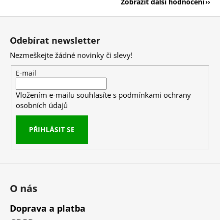
Zobrazit další hodnocení
Z
á
Odebírat newsletter
p
Nezmeškejte žádné novinky či slevy!
a
t
E-mail
í
Vložením e-mailu souhlasíte s
podmínkami ochrany
osobních údajů
PŘIHLÁSIT SE
O nás
Doprava a platba