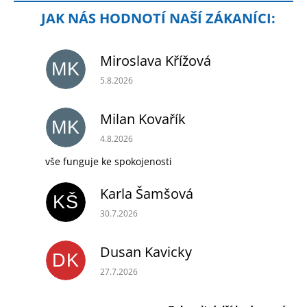
Miroslava Křížová
MK
Hodnocení obchodu je 5 z 5 hvězdiček.
5.8.2026
Milan Kovařík
MK
Hodnocení obchodu je 5 z 5 hvězdiček.
4.8.2026
vše funguje ke spokojenosti
Karla Šamšová
KŠ
Hodnocení obchodu je 5 z 5 hvězdiček.
30.7.2026
Dusan Kavicky
DK
Hodnocení obchodu je 5 z 5 hvězdiček.
27.7.2026