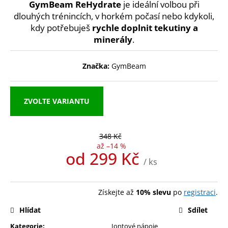
č
GymBeam ReHydrate
je ideální volbou při
u
dlouhých trénincích, v horkém počasí nebo kdykoli,
j
kdy potřebuješ
rychle doplnit tekutiny a
e
minerály
.
m
e
Značka:
GymBeam
MEZZO
CAFFE
ZVOLTE VARIANTU
ZRNKOVÁ
KÁVA
BRAZIL
SANTOS
348 Kč
215
až –14 %
Kč
od
299 Kč
/ ks
Měrná
cena:
Získejte až
10% slevu
po
registraci
.
Hlídat
Sdílet
Kategorie
:
Iontové nápoje