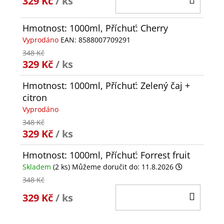
329 Kč
/ ks
KOŠÍ
Hmotnost: 1000ml, Příchuť: Cherry
Vyprodáno
EAN:
8588007709291
348 Kč
329 Kč
/ ks
Hmotnost: 1000ml, Příchuť: Zelený čaj +
citron
Vyprodáno
348 Kč
329 Kč
/ ks
Hmotnost: 1000ml, Příchuť: Forrest fruit
Skladem
(2 ks)
Můžeme doručit do:
11.8.2026
348 Kč
DO
329 Kč
/ ks
KOŠÍ