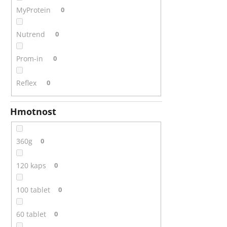
MyProtein
0
Nutrend
0
Prom-in
0
Reflex
0
Hmotnost
360g
0
120 kaps
0
100 tablet
0
60 tablet
0