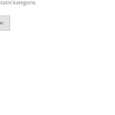
ENT PROTEIN BAR 85 G
tatní kategorie.
DU