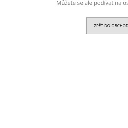
MEZZO CAFFE ZRNKOVÁ KÁVA BRAZIL
NUTREND EXCEL
Můžete se ale podívat na os
SANTOS
39 Kč
215 Kč
ZPĚT DO OBCHO