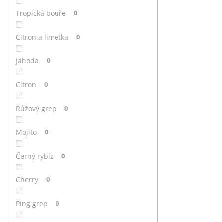
Tropická bouře
0
Citron a limetka
0
Jahoda
0
Citron
0
Růžový grep
0
Mojito
0
Černý rybíz
0
Cherry
0
Ping grep
0