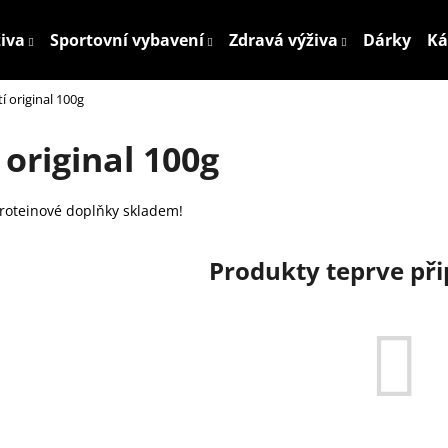
živa
Sportovní vybavení
Zdravá výživa
Dárky
Ká
í original 100g
Co potřebujete najít?
 original 100g
HLEDAT
proteinové doplňky skladem!
Produkty teprve př
Doporučujeme