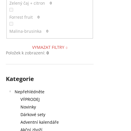
Zelený čaj + citron
0
Forrest fruit
0
Malina-brusinka
0
VYMAZAT FILTRY
Položek k zobrazení:
0
Přeskočit
Kategorie
kategorie
Nepřehlédněte
VÝPRODEJ
Novinky
Dárkové sety
Adventní kalendáře
Akční zboží