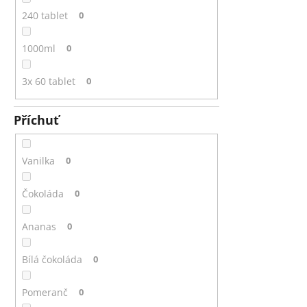
240 tablet
0
1000ml
0
3x 60 tablet
0
Příchuť
Vanilka
0
Čokoláda
0
Ananas
0
Bílá čokoláda
0
Pomeranč
0