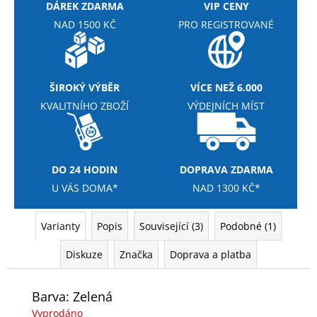
č
DÁREK ZDARMA
VIP CENY
u
NAD 1500 KČ
PRO REGISTROVANÉ
j
e
m
e
ŠIROKÝ VÝBĚR
VÍCE NEŽ 6.000
KVALITNÍHO ZBOŽÍ
VÝDEJNÍCH MÍST
NUTREND
QWIZZ
35%
PROTEIN
BAR
DO 24 HODIN
DOPRAVA ZDARMA
60G
U VÁS DOMA*
NAD 1300 KČ*
38
Kč
Původně:
Varianty
Popis
Související (3)
Podobné (1)
49
Kč
Diskuze
Značka
Doprava a platba
Barva: Zelená
Vyprodáno