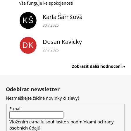
vše funguje ke spokojenosti
Karla Šamšová
KŠ
Hodnocení obchodu je 5 z 5 hvězdiček.
30.7.2026
Dusan Kavicky
DK
Hodnocení obchodu je 5 z 5 hvězdiček.
27.7.2026
Zobrazit další hodnocení
Z
á
Odebírat newsletter
p
Nezmeškejte žádné novinky či slevy!
a
t
E-mail
í
Vložením e-mailu souhlasíte s
podmínkami ochrany
osobních údajů