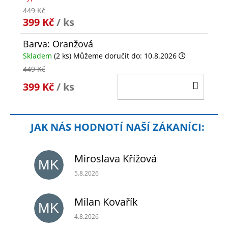
449 Kč
399 Kč
/ ks
Barva: Oranžová
Skladem
(2 ks)
Můžeme doručit do:
10.8.2026
449 Kč
DO
399 Kč
/ ks
KOŠÍ
Miroslava Křížová
MK
Hodnocení obchodu je 5 z 5 hvězdiček.
5.8.2026
Milan Kovařík
MK
Hodnocení obchodu je 5 z 5 hvězdiček.
4.8.2026