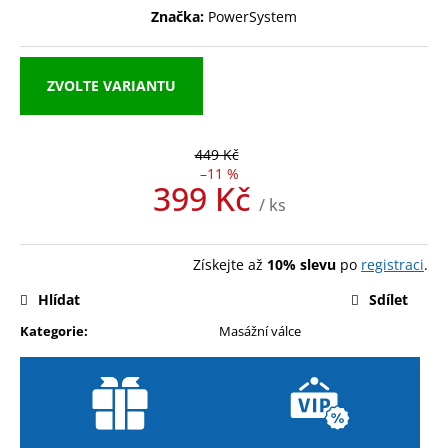
Značka:
PowerSystem
a
j
í
ZVOLTE VARIANTU
t
?
449 Kč
–11 %
399 Kč
/ ks
Měrná
HLEDAT
cena:
Získejte až
10% slevu
po
registraci
.
Hlídat
Sdílet
D
Kategorie
:
Masážní válce
o
p
o
r
u