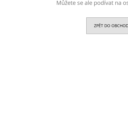
MEZZO CAFFE ZRNKOVÁ KÁVA BRAZIL
NUTREND EXCEL
Můžete se ale podívat na os
SANTOS
39 Kč
215 Kč
ZPĚT DO OBCHO