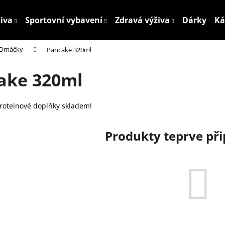
živa
Sportovní vybavení
Zdravá výživa
Dárky
Ká
Omáčky
Pancake 320ml
Co potřebujete najít?
ake 320ml
HLEDAT
proteinové doplňky skladem!
Produkty teprve př
Doporučujeme