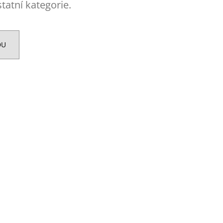
ENT PROTEIN BAR 85 G
tatní kategorie.
DU