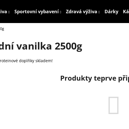
živa
Sportovní vybavení
Zdravá výživa
Dárky
Ká
00g
Co potřebujete najít?
dní vanilka 2500g
HLEDAT
proteinové doplňky skladem!
Produkty teprve př
Doporučujeme