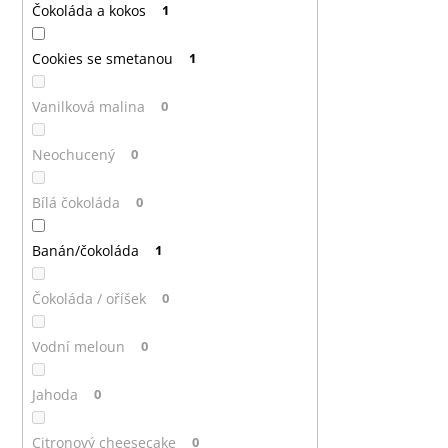
Čokoláda a kokos
1
Cookies se smetanou
1
Vanilková malina
0
Neochucený
0
Bílá čokoláda
0
Banán/čokoláda
1
Čokoláda / oříšek
0
Vodní meloun
0
Jahoda
0
Citronový cheesecake
0