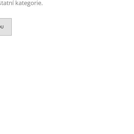
ENT PROTEIN BAR 85 G
tatní kategorie.
DU