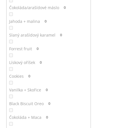
Čokoláda/arašídové máslo
0
Jahoda + malina
0
Slaný arašídový karamel
0
Forrest fruit
0
Lískový oříšek
0
Cookies
0
Vanilka + Skořice
0
Black Biscuit Oreo
0
Čokoláda + Maca
0