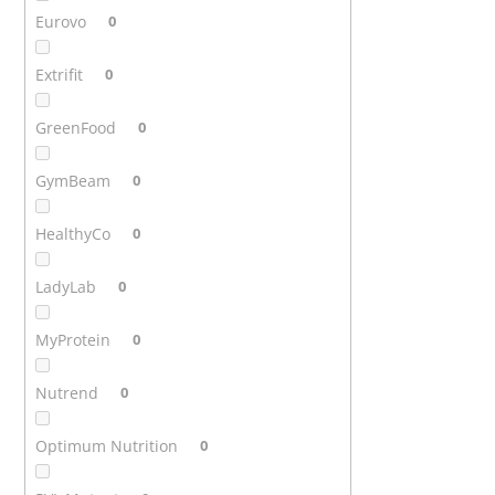
Eurovo
0
Extrifit
0
GreenFood
0
GymBeam
0
HealthyCo
0
LadyLab
0
MyProtein
0
Nutrend
0
Optimum Nutrition
0