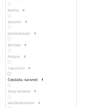
Malina
0
Karamel
0
Jahoda/banán
0
Borůvka
0
Pistácie
0
Capuccino
0
Čokoláda- karamel
1
Slaný karamel
0
Vanilka/bourbon
0