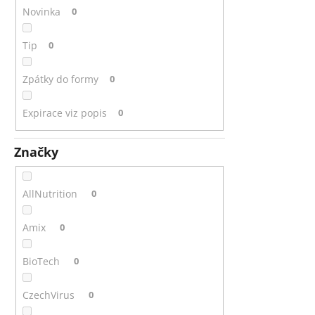
MEZZO CAFFE ZRNKOVÁ KÁVA BRAZIL
l
Novinka
0
SANTOS
215 Kč
Tip
0
Zpátky do formy
0
Expirace viz popis
0
Značky
AllNutrition
0
Amix
0
BioTech
0
CzechVirus
0