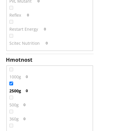
PVL Mutant
0
Reflex
0
Restart Energy
0
Scitec Nutrition
0
Hmotnost
1000g
0
2500g
0
500g
0
360g
0