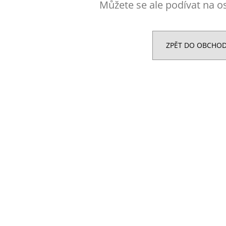
NUTREND QWIZZ 35% PROTEIN BAR
NUTREND EXCEL
Můžete se ale podívat na os
60G
39 Kč
38 Kč
Původně:
49 Kč
ZPĚT DO OBCHO