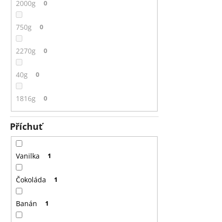
2000g
0
750g
0
2270g
0
40g
0
1816g
0
Příchuť
Vanilka
1
Čokoláda
1
Banán
1