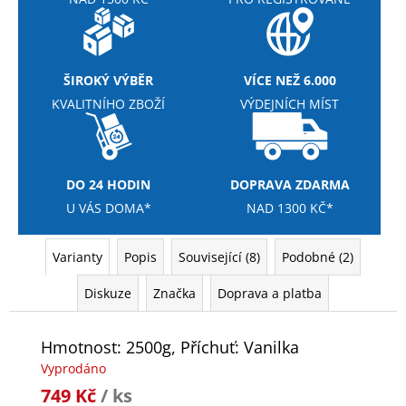
ŠIROKÝ VÝBĚR
VÍCE NEŽ 6.000
KVALITNÍHO ZBOŽÍ
VÝDEJNÍCH MÍST
DO 24 HODIN
DOPRAVA ZDARMA
U VÁS DOMA*
NAD 1300 KČ*
Varianty
Popis
Související (8)
Podobné (2)
Diskuze
Značka
Doprava a platba
Hmotnost: 2500g, Příchuť: Vanilka
Vyprodáno
749 Kč
/ ks