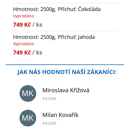
Hmotnost: 2500g, Příchuť: Čokoláda
Vyprodáno
749 Kč
/ ks
Hmotnost: 2500g, Příchuť: Jahoda
Vyprodáno
749 Kč
/ ks
Miroslava Křížová
MK
Hodnocení obchodu je 5 z 5 hvězdiček.
5.8.2026
Milan Kovařík
MK
Hodnocení obchodu je 5 z 5 hvězdiček.
4.8.2026