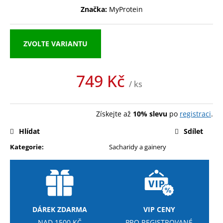
č
Značka:
MyProtein
u
j
e
ZVOLTE VARIANTU
m
e
749 Kč
/ ks
MEZZO
Měrná
CAFFE
ZRNKOVÁ
cena:
KÁVA
Získejte až
10% slevu
po
registraci
.
ARABICA
S
Hlídat
Sdílet
PŘÍCHUTÍ
Kategorie
:
Sacharidy a gainery
390
Kč
DÁREK ZDARMA
VIP CENY
NAD 1500 KČ
PRO REGISTROVANÉ