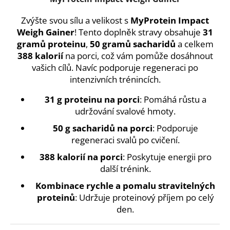
a
Zvýšte svou sílu a velikost s
MyProtein Impact
j
Weigh Gainer
! Tento doplněk stravy obsahuje
31
í
gramů proteinu
,
50 gramů sacharidů
a celkem
t
388 kalorií
na porci, což vám pomůže dosáhnout
?
vašich cílů. Navíc podporuje regeneraci po
intenzivních trénincích.
31 g proteinu na porci
: Pomáhá růstu a
udržování svalové hmoty.
HLEDAT
50 g sacharidů na porci
: Podporuje
regeneraci svalů po cvičení.
388 kalorií na porci
: Poskytuje energii pro
D
další trénink.
o
p
Kombinace rychle a pomalu stravitelných
o
proteinů
: Udržuje proteinový příjem po celý
r
den.
u