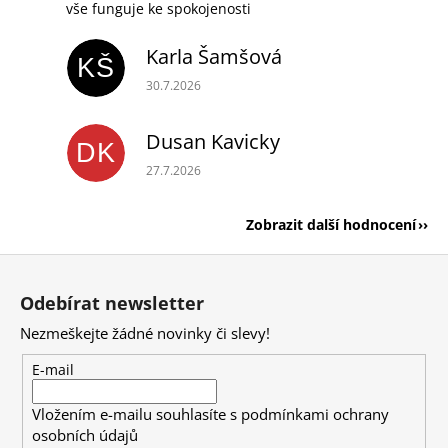
vše funguje ke spokojenosti
Karla Šamšová
KŠ
Hodnocení obchodu je 5 z 5 hvězdiček.
30.7.2026
Dusan Kavicky
DK
Hodnocení obchodu je 5 z 5 hvězdiček.
27.7.2026
Zobrazit další hodnocení
Z
á
Odebírat newsletter
p
Nezmeškejte žádné novinky či slevy!
a
t
E-mail
í
Vložením e-mailu souhlasíte s
podmínkami ochrany
osobních údajů