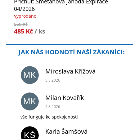
Příchuť: Smetanová jahoda Expirace
04/2026
Vyprodáno
569 Kč
485 Kč
/ ks
Miroslava Křížová
MK
Hodnocení obchodu je 5 z 5 hvězdiček.
5.8.2026
Milan Kovařík
MK
Hodnocení obchodu je 5 z 5 hvězdiček.
4.8.2026
vše funguje ke spokojenosti
Karla Šamšová
KŠ
Hodnocení obchodu je 5 z 5 hvězdiček.