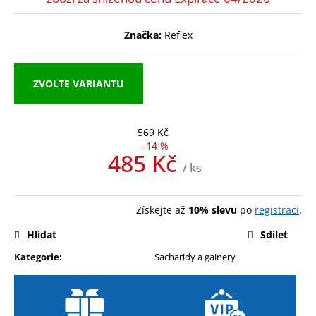
a
j
Značka:
Reflex
í
t
ZVOLTE VARIANTU
?
569 Kč
–14 %
485 Kč
HLEDAT
/ ks
Měrná
cena:
Získejte až
10% slevu
po
registraci
.
D
Hlídat
Sdílet
o
p
Kategorie
:
Sacharidy a gainery
o
r
u