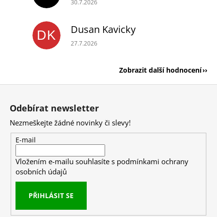
30.7.2026
Dusan Kavicky
DK
Hodnocení obchodu je 5 z 5 hvězdiček.
27.7.2026
Zobrazit další hodnocení
Z
á
Odebírat newsletter
p
Nezmeškejte žádné novinky či slevy!
a
t
E-mail
í
Vložením e-mailu souhlasíte s
podmínkami ochrany
osobních údajů
PŘIHLÁSIT SE