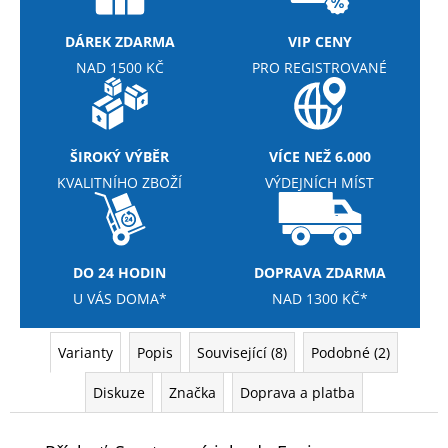
č
u
DÁREK ZDARMA
VIP CENY
j
e
NAD 1500 KČ
PRO REGISTROVANÉ
m
e
ŠIROKÝ VÝBĚR
VÍCE NEŽ 6.000
NUTREND
KVALITNÍHO ZBOŽÍ
VÝDEJNÍCH MÍST
CARBOSNACK
50G
29
Kč
Původně:
DO 24 HODIN
DOPRAVA ZDARMA
35
U VÁS DOMA*
NAD 1300 KČ*
Kč
Varianty
Popis
Související (8)
Podobné (2)
Diskuze
Značka
Doprava a platba