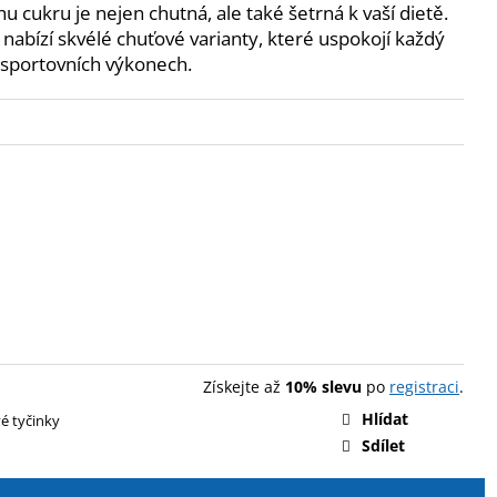
ENT PROTEIN BAR 85 G
 cukru je nejen chutná, ale také šetrná k vaší dietě.
nabízí skvélé chuťové varianty, které uspokojí každý
ch sportovních výkonech.
Získejte až
10% slevu
po
registraci
.
Hlídat
é tyčinky
Sdílet