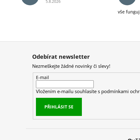
5.8.2026
vše funguj
Z
á
Odebírat newsletter
p
Nezmeškejte žádné novinky či slevy!
a
t
E-mail
í
Vložením e-mailu souhlasíte s
podmínkami ochr
PŘIHLÁSIT SE