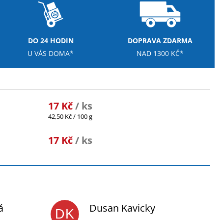
DO 24 HODIN
DOPRAVA ZDARMA
U VÁS DOMA*
NAD 1300 KČ*
17 Kč
/ ks
Měrná
42,50 Kč / 100 g
cena:
17 Kč
/ ks
á
Dusan Kavicky
DK
je 5 z 5 hvězdiček.
Hodnocení obchodu je 5 z 5 hvězdiček.