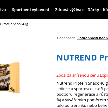
živa
Sportovní vybavení
Zdravá výživa
Dárky
Ká
Protein Snack 40 g
Co potřebujete najít?
Průměrné
1 hodnocení
Podrobnosti hodn
hodnocení
HLEDAT
produktu
je
NUTREND Pro
5,0
z
5
Doporučujeme
hvězdiček.
Zboží za sníženou cenu Expi
Nutrend Protein Snack 40 g 
jedince a sportovce, kteří po
podporu regenerace a růstu
%) a vyváženým poměrem sac
tělo po tréninku nebo běhe