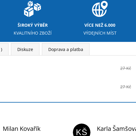
ŠIROKÝ VÝBĚR
VÍCE NEŽ 6.000
KVALITNÍHO ZBOŽÍ
VÝDEJNÍCH MÍST
)
Diskuze
Doprava a platba
27 Kč
27 Kč
Milan Kovařík
Karla Šamšov
KŠ
Hodnocení obchodu je 5 z 5 hvězdiček.
Hodnocení obchodu 