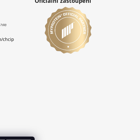
Oficiální zastoupení
m/chcip