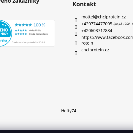
eno zakazníky
Kontakt
mottel
@
chciprotein.cz
+420774477005
+420603717884
https://www.facebook.co
rotein
chciprotein.cz
Hefty74