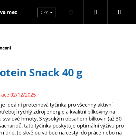
Hledat
Přihlášení
Náku
va mezzo
Značky
CZK
koší
ocení
tein Snack 40 g
race 02/12/2025
je ideální proteinová tyčinka pro všechny aktivní
třebují rychlý zdroj energie a kvalitní bílkoviny na
 svalové hmoty. S vysokým obsahem bílkovin (až 30
Následující
haridů, tato tyčinka poskytuje optimální výživu pro
m dne. Je skvělou volbou na cesty, do práce nebo na