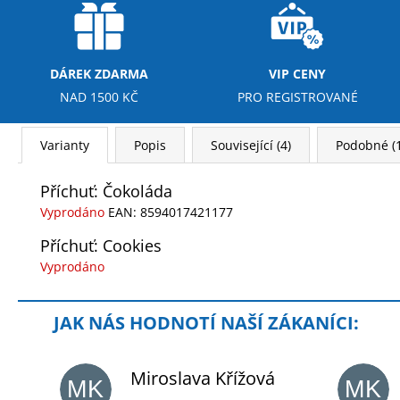
DÁREK ZDARMA
VIP CENY
NAD 1500 KČ
PRO REGISTROVANÉ
Varianty
Popis
Související (4)
Podobné (1
Příchuť: Čokoláda
Vyprodáno
EAN:
8594017421177
Příchuť: Cookies
Vyprodáno
Miroslava Křížová
MK
MK
Hodnocení obchodu je 5 z 5 hvězdiček.