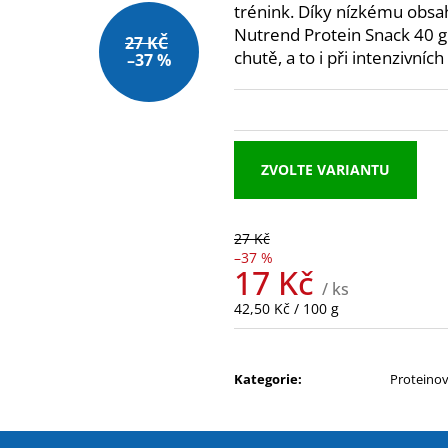
NUTREND QWIZZ 35% PROTEIN BAR
NUTREND EXCEL
trénink. Díky nízkému obsahu
60G
39 Kč
Nutrend Protein Snack 40 g 
27 KČ
38 Kč
chutě, a to i při intenzivní
–37 %
Původně:
49 Kč
ZVOLTE VARIANTU
27 Kč
–37 %
17 Kč
/ ks
Měrná
42,50 Kč / 100 g
cena:
Kategorie
:
Proteinov