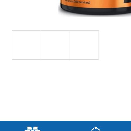
NUTREND QWIZZ 35% PROTEIN BAR
60G
38 Kč
Původně:
49 Kč