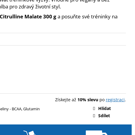
ENT PROTEIN BAR 85 G
lba pro zdravý životní styl.
Citrulline Malate 300 g
a posuňte své tréninky na
Získejte až
10% slevu
po
registraci
.
Hlídat
liny - BCAA, Glutamin
Sdílet