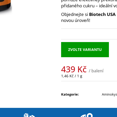
MEZZO CAFFE ZRNKOVÁ KÁVA BRAZIL
NUTREND EXCEL
přidaného cukru – ideální vo
SANTOS
39 Kč
215 Kč
Objednejte si
Biotech USA 
novou úroveň!
ZVOLTE VARIANTU
439 Kč
/ balení
Měrná
1,46 Kč / 1 g
cena:
Kategorie
:
Aminokyse