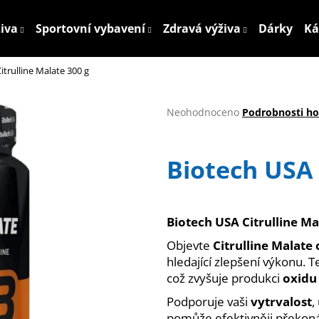
živa
Sportovní vybavení
Zdravá výživa
Dárky
Ká
itrulline Malate 300 g
Co potřebujete najít?
Průměrné
Neohodnoceno
Podrobnosti h
hodnocení
HLEDAT
produktu
je
Biotech USA 
0,0
z
5
Doporučujeme
hvězdiček.
Biotech USA Citrulline M
Objevte
Citrulline Malate
hledající zlepšení výkonu.
což zvyšuje produkci
oxidu
Podporuje vaši
vytrvalost
,
pomůže efektivněji překoná