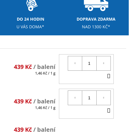
DO 24 HODIN
DOPRAVA ZDARMA
U VÁS DOMA*
NAD 1300 KČ*
439 Kč
/ balení
Měrná
DO
1,46 Kč / 1 g
cena:
KOŠÍK
439 Kč
/ balení
Měrná
DO
1,46 Kč / 1 g
cena:
KOŠÍK
439 Kč
/ balení