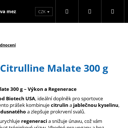
Hledat
Přihlášení
Náku
va mezzo
Značky
CZK
koší
odnocení
Citrulline Malate 300 g
alate 300 g – Výkon a Regenerace
 od Biotech USA
, ideální doplněk pro sportovce
 Tento prášek kombinuje
citrulin
a
jablečnou kyselinu
,
 dusnatého
a zlepšuje prokrvení svalů.
Následující
 urychluje
regeneraci
a snižuje únavu, což vám
vat tréninkové výzvy. Vhodné pro vegany a bez