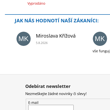
Vyprodáno
Miroslava Křížová
MK
MK
Hodnocení obchodu je 5 z 5 hvězdiček.
5.8.2026
vše funguj
Z
á
Odebírat newsletter
p
Nezmeškejte žádné novinky či slevy!
a
t
E-mail
í