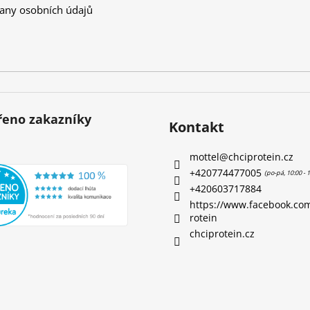
any osobních údajů
eno zakazníky
Kontakt
mottel
@
chciprotein.cz
+420774477005
+420603717884
https://www.facebook.co
rotein
chciprotein.cz