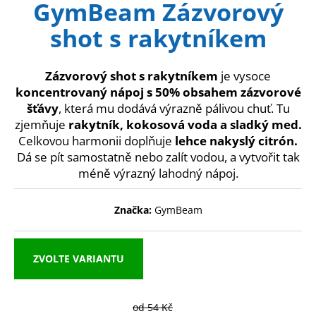
GymBeam Zázvorový
produktu
a
je
shot s rakytníkem
0,0
j
z
í
5
t
hvězdiček.
Zázvorový shot s rakytníkem
je vysoce
?
koncentrovaný nápoj s 50% obsahem zázvorové
šťávy
, která mu dodává výrazně pálivou chuť. Tu
zjemňuje
rakytník, kokosová voda a sladký med.
Celkovou harmonii doplňuje
lehce nakyslý citrón.
Dá se pít samostatně nebo zalít vodou, a vytvořit tak
HLEDAT
méně výrazný lahodný nápoj.
Značka:
GymBeam
D
o
p
ZVOLTE VARIANTU
o
r
u
od 54 Kč