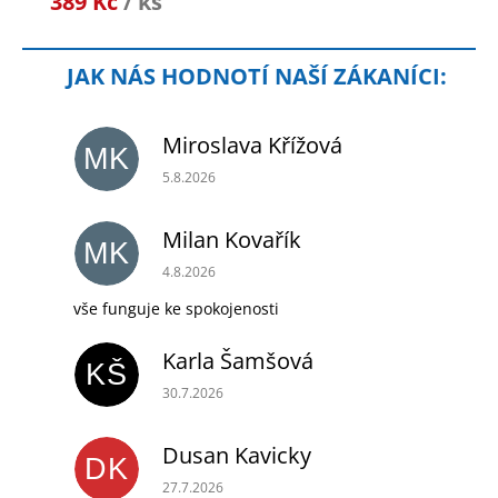
389 Kč
/ ks
Miroslava Křížová
MK
Hodnocení obchodu je 5 z 5 hvězdiček.
5.8.2026
Milan Kovařík
MK
Hodnocení obchodu je 5 z 5 hvězdiček.
4.8.2026
vše funguje ke spokojenosti
Karla Šamšová
KŠ
Hodnocení obchodu je 5 z 5 hvězdiček.
30.7.2026
Dusan Kavicky
DK
Hodnocení obchodu je 5 z 5 hvězdiček.
27.7.2026