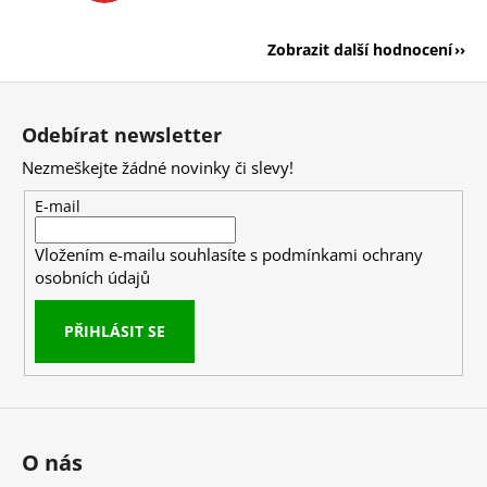
Zobrazit další hodnocení
Z
á
Odebírat newsletter
p
Nezmeškejte žádné novinky či slevy!
a
t
E-mail
í
Vložením e-mailu souhlasíte s
podmínkami ochrany
osobních údajů
PŘIHLÁSIT SE
O nás