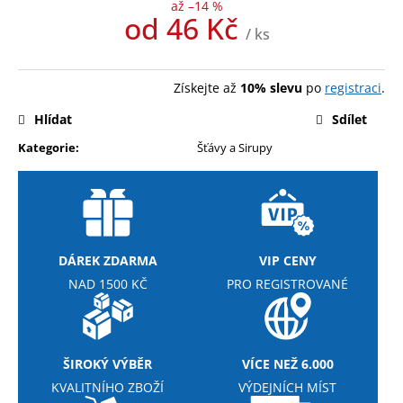
č
až –14 %
od
46 Kč
u
/ ks
j
Měrná
e
cena:
m
Získejte až
10% slevu
po
registraci
.
e
Hlídat
Sdílet
Kategorie
:
Šťávy a Sirupy
MEZZO
CAFFE
ZRNKOVÁ
KÁVA
BRAZIL
SANTOS
215
DÁREK ZDARMA
VIP CENY
Kč
NAD 1500 KČ
PRO REGISTROVANÉ
ŠIROKÝ VÝBĚR
VÍCE NEŽ 6.000
KVALITNÍHO ZBOŽÍ
VÝDEJNÍCH MÍST