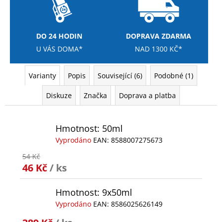
DO 24 HODIN
DOPRAVA ZDARMA
U VÁS DOMA*
NAD 1300 KČ*
Varianty
Popis
Související (6)
Podobné (1)
Diskuze
Značka
Doprava a platba
Hmotnost: 50ml
Vyprodáno
EAN:
8588007275673
54 Kč
46 Kč
/ ks
Hmotnost: 9x50ml
Vyprodáno
EAN:
8586025626149