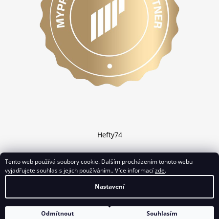
Hefty74
Tento web používá soubory cookie. Dalším procházením tohoto webu
vyjadřujete souhlas s jejich používáním.. Více informací
zde
.
Vytvořil Shoptet
Nastavení
Copyright 2026
Chciprotein.cz
. Všechna práva vyhrazena.
Odmítnout
Souhlasím