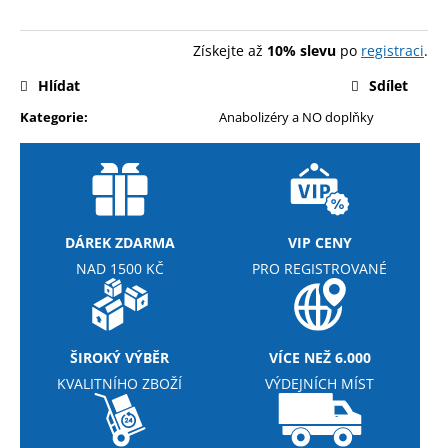
č
Měrná
u
cena:
j
Získejte až
10% slevu
po
registraci
.
e
Hlídat
Sdílet
m
e
Kategorie
:
Anabolizéry a NO doplňky
REFLEX
NUTRITION
HOŘČÍK
MAGNESIUM
BISGLYCINATE
DÁREK ZDARMA
VIP CENY
90
NAD 1500 KČ
PRO REGISTROVANÉ
KAPSLÍ
189
Kč
Původně:
279
ŠIROKÝ VÝBĚR
VÍCE NEŽ 6.000
Kč
KVALITNÍHO ZBOŽÍ
VÝDEJNÍCH MÍST