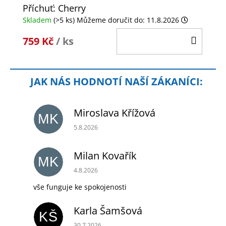
Příchuť: Cherry
Skladem
(>5 ks)
Můžeme doručit do:
11.8.2026
DO
759 Kč
/ ks
KOŠÍ
Miroslava Křížová
MK
Hodnocení obchodu je 5 z 5 hvězdiček.
5.8.2026
Milan Kovařík
MK
Hodnocení obchodu je 5 z 5 hvězdiček.
4.8.2026
vše funguje ke spokojenosti
Karla Šamšová
KŠ
Hodnocení obchodu je 5 z 5 hvězdiček.
30.7.2026