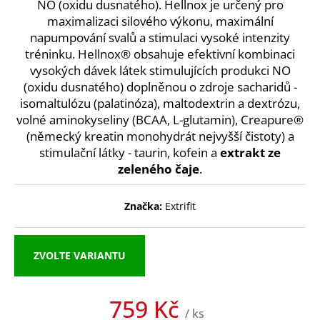
A
NO (oxidu dusnatého). Hellnox je určený pro
a
maximalizaci silového výkonu, maximální
j
napumpování svalů a stimulaci vysoké intenzity
í
tréninku. Hellnox® obsahuje efektivní kombinaci
vysokých dávek látek stimulujících produkci NO
t
(oxidu dusnatého) doplněnou o zdroje sacharidů -
?
isomaltulózu (palatinóza), maltodextrin a dextrózu,
volné aminokyseliny (BCAA, L-glutamin), Creapure®
(německý kreatin monohydrát nejvyšší čistoty) a
stimulační látky - taurin, kofein a
extrakt ze
HLEDAT
zeleného čaje
.
Značka:
Extrifit
D
o
ZVOLTE VARIANTU
p
o
r
759 Kč
u
/ ks