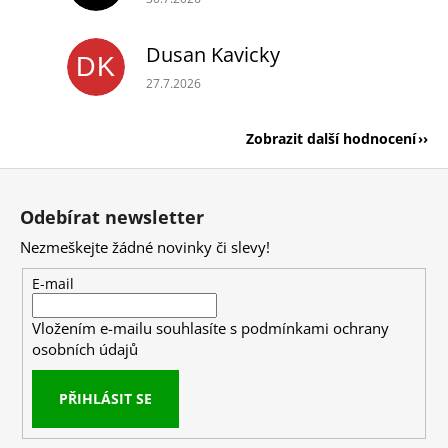
Dusan Kavicky
DK
Hodnocení obchodu je 5 z 5 hvězdiček.
27.7.2026
Zobrazit další hodnocení
Z
á
Odebírat newsletter
p
Nezmeškejte žádné novinky či slevy!
a
t
E-mail
í
Vložením e-mailu souhlasíte s
podmínkami ochrany
osobních údajů
PŘIHLÁSIT SE