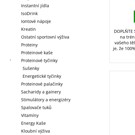
ů
Instantní jídla
IsoDrink
Iontové nápoje
Kreatin
DOPLŇTE S
na trén
Ostatní sportovní výživa
vašeho tě
Proteiny
je, že 100
Proteinové kaše
Proteinové tyčinky
Sušenky
Energetické tyčinky
Proteinové palačinky
Sacharidy a gainery
Stimulátory a energizéry
Spalovače tuků
Vitamíny
Energy Kaše
Kloubní výživa