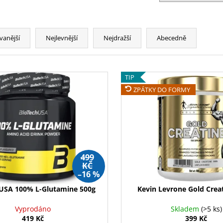
MEZZO CAFFE ZRNKOVÁ KÁVA BRAZIL
NUTREND EXCEL
SANTOS
39 Kč
215 Kč
vanější
Nejlevnější
Nejdražší
Abecedně
TIP
ZPÁTKY DO FORMY
499
KČ
–16 %
 USA 100% L-Glutamine 500g
Kevin Levrone Gold Creat
Vyprodáno
Skladem
(>5 ks)
419 Kč
399 Kč