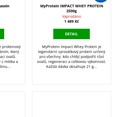
asein
MyProtein IMPACT WHEY PROTEIN
2500g
Vyprodáno
1 489 Kč
DETAIL
e proteinový
MyProtein Impact Whey Protein je
áním, který
legendární syrovátkový protein určený
aci svalů.
pro všechny, kdo chtějí podpořit růst
ý z mléka a
svalů, regeneraci a celkovou výkonnost.
inu...
Každá dávka obsahuje 21 g...