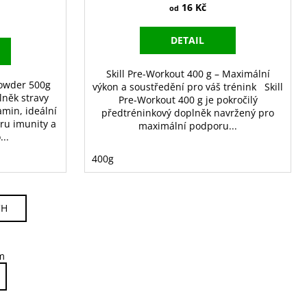
16 Kč
od
DETAIL
Skill Pre-Workout 400 g – Maximální
Powder 500g
výkon a soustředění pro váš trénink Skill
lněk stravy
Pre-Workout 400 g je pokročilý
amin, ideální
předtréninkový doplněk navržený pro
ru imunity a
maximální podporu...
...
400g
CH
m