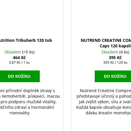
trition Tribuherb 120 tob
NUTREND CREATINE CO
Caps 120 kapslí
Skladem
(>5 ks)
Skladem
(4 ks)
464 Kč
395 Kč
Měrná
Měrná
3,87 Kč / 1 ks
395 Kč / 120 ks
cena:
cena:
DO KOŠÍKU
DO KOŠÍKU
ní přírodní doplněk stravy s
Nutrend Creatine Compre
m Vemoherb®, pískavicí, macou
představuje účinný a pohod
 pro podporu mužské vitality,
jak zvýšit výkon, sílu a sv
kčního zdraví a hormonální
Každá kapsle obsahuje kon
rovnováhy
dávku kreatin monohydr