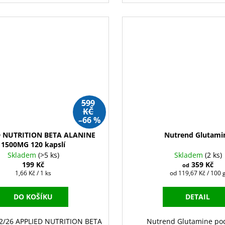
599
KČ
–66 %
 NUTRITION BETA ALANINE
Nutrend Glutami
1500MG 120 kapslí
Skladem
(>5 ks)
Skladem
(2 ks)
199 Kč
359 Kč
od
Měrná
Měrná
1,66 Kč / 1 ks
od 119,67 Kč / 100 
cena:
cena:
DO KOŠÍKU
DETAIL
02/26 APPLIED NUTRITION BETA
Nutrend Glutamine po