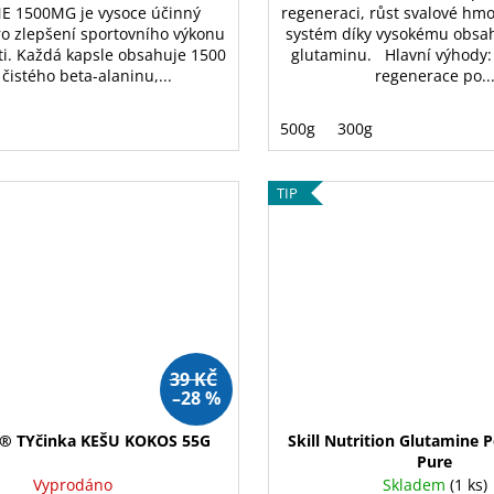
E 1500MG je vysoce účinný
regeneraci, růst svalové hmo
o zlepšení sportovního výkonu
systém díky vysokému obsah
sti. Každá kapsle obsahuje 1500
glutaminu. Hlavní výhody:
čistého beta-alaninu,...
regenerace po..
500g
300g
TIP
39 KČ
–28 %
® TYčinka KEŠU KOKOS 55G
Skill Nutrition Glutamine 
Pure
Vyprodáno
Skladem
(1 ks)