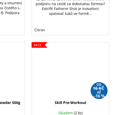
ty a imunitní
podporu na cestě za dokonalou formou?
u čistého L-
Extrifit Fatherm Shot je inovativní
 💪 Podpora
spalovač tuků ve formě...
.
Citron
AKCE
OD
16 KČ
AŽ
–16 %
Powder 500g
Skill Pre-Workout
Skladem
(2 ks)