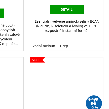
DETAIL
Esenciální větvené aminokyseliny BCAA
ine 300g -
(l-leucin, l-isoleucin a l-valin) ve 100%
monohydrát
rozpustné instantní formě.
šení svalové
rychlení
 doplněk...
Vodní meloun
Grep
AKCE
1 499
KČ
–0 %