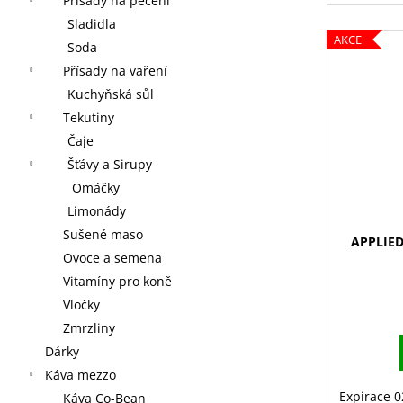
Přísady na pečení
Sladidla
AKCE
Soda
Přísady na vaření
Kuchyňská sůl
Tekutiny
Čaje
Šťávy a Sirupy
Omáčky
Limonády
Sušené maso
APPLIED
Ovoce a semena
Vitamíny pro koně
Vločky
Zmrzliny
Dárky
Káva mezzo
Expirace 
Káva Co-Bean