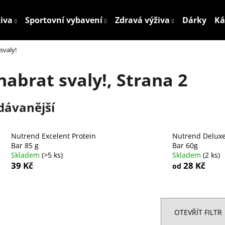
živa
Sportovní vybavení
Zdravá výživa
Dárky
Ká
svaly!
Co potřebujete najít?
nabrat svaly!
, Strana 2
HLEDAT
dávanější
Doporučujeme
Nutrend Excelent Protein
Nutrend Deluxe
Bar 85 g
Bar 60g
Skladem
(>5 ks)
Skladem
(2 ks)
39 Kč
28 Kč
od
OTEVŘÍT FILTR