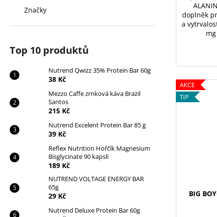
ALANIN
Značky
doplněk pr
a vytrvalo
mg 
Top 10 produktů
Nutrend Qwizz 35% Protein Bar 60g
38 Kč
AKCE
Mezzo Caffe zrnková káva Brazil
TIP
Santos
215 Kč
Nutrend Excelent Protein Bar 85 g
39 Kč
Reflex Nutrition Hořčík Magnesium
Bisglycinate 90 kapslí
189 Kč
NUTREND VOLTAGE ENERGY BAR
65g
BIG BOY
29 Kč
Nutrend Deluxe Protein Bar 60g