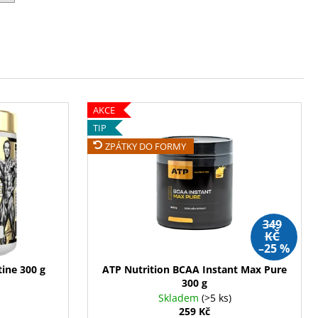
ENT PROTEIN BAR 85 G
AKCE
TIP
ZPÁTKY DO FORMY
349
KČ
–25 %
ine 300 g
ATP Nutrition BCAA Instant Max Pure
300 g
Skladem
(>5 ks)
259 Kč