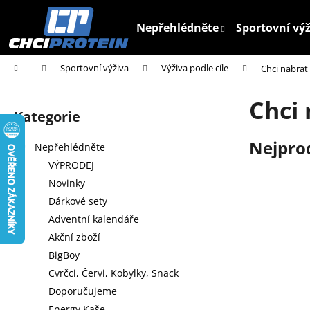
K
Přejít
na
o
Nepřehlédněte
Sportovní vý
obsah
Zpět
Zpět
š
do
do
í
Domů
Sportovní výživa
Výživa podle cíle
Chci nabrat 
k
obchodu
obchodu
P
Chci 
o
Kategorie
Přeskočit
s
kategorie
t
Nejpro
Nepřehlédněte
r
VÝPRODEJ
a
Novinky
n
Dárkové sety
n
Adventní kalendáře
í
Akční zboží
p
BigBoy
a
Cvrčci, Červi, Kobylky, Snack
n
Doporučujeme
e
Energy Kaše