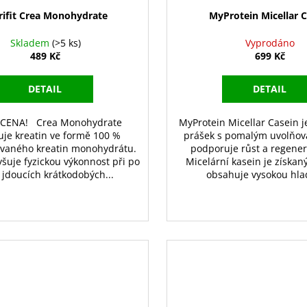
rifit Crea Monohydrate
MyProtein Micellar C
Skladem
(>5 ks)
Vyprodáno
489 Kč
699 Kč
DETAIL
DETAIL
 CENA! Crea Monohydrate
MyProtein Micellar Casein j
je kreatin ve formě 100 %
prášek s pomalým uvolňov
vaného kreatin monohydrátu.
podporuje růst a regener
yšuje fyzickou výkonnost při po
Micelární kasein je získan
 jdoucích krátkodobých...
obsahuje vysokou hlad