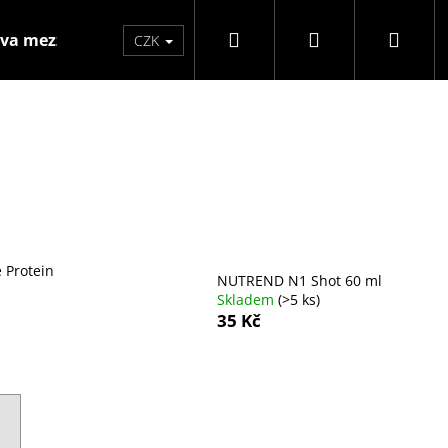
Hledat
Přihlášení
Náku
va mezzo
Značky
CZK
koší
 Protein
NUTREND N1 Shot 60 ml
Skladem
(>5 ks)
35 Kč
Následující