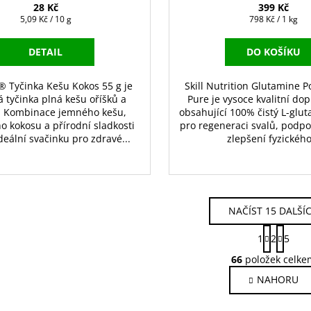
28 Kč
399 Kč
Měrná
Měrná
5,09 Kč / 10 g
798 Kč / 1 kg
cena:
cena:
DETAIL
DO KOŠÍKU
 Tyčinka Kešu Kokos 55 g je
Skill Nutrition Glutamine 
 tyčinka plná kešu oříšků a
Pure je vysoce kvalitní dop
. Kombinace jemného kešu,
obsahující 100% čistý L-glut
o kokosu a přírodní sladkosti
pro regeneraci svalů, podpo
ideální svačinku pro zdravé...
zlepšení fyzického
NAČÍST 15 DALŠÍ
S
1
2
5
t
O
r
66
položek celke
v
á
NAHORU
l
n
k
á
o