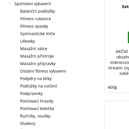
Sportovní vybavení
Ext
Balanční podložky
Fitness rukavice
Fitness opasky
Gymnastické míče
Lékovky
Masážní válce
AKČNÍ
Masážní přístroje
obsahu
mikronizo
Masážní přípravky
Kreatin zv
Ostatní fitness vybavení
sobě
Podpěry na kliky
Podložky na cvičení
400g
Podprsenky
Posilovací hrazdy
Posilovací kolečka
Ručníky, osušky
Shakery