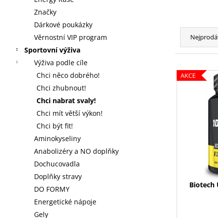
NUTREND QWIZZ 35% PROTEIN BAR
l
60G
Značky
Ř
38 Kč
Dárkové poukázky
Původně:
a
Věrnostní VIP program
Nejprodá
49 Kč
z
Sportovní výživa
e
Výživa podle cíle
V
n
Chci něco dobrého!
AKCE
ý
í
Chci zhubnout!
p
p
Chci nabrat svaly!
i
r
Chci mít větší výkon!
s
o
Chci být fit!
p
d
Aminokyseliny
r
u
Anabolizéry a NO doplňky
o
k
Dochucovadla
d
t
Doplňky stravy
u
Biotech
ů
DO FORMY
k
Energetické nápoje
t
Gely