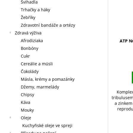
Švihadla
Trhačky a háky
Žebříky
Zdravotní bandáže a ortézy
Zdravá výživa
Afrodiziaka
ATP Nu
Bonbóny
Cukr
Cereálie a müsli
Čokolády
Másla, krémy a pomazánky
Džemy, marmelády
Komplex
Chipsy
tribuluse
Káva
a zinkem
reprodu
Mouky
Oleje
Kuchyňské oleje ve spreji