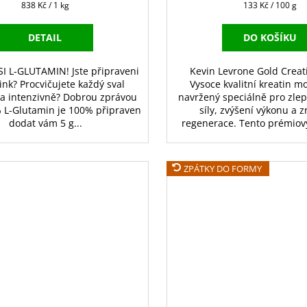
Měrná
Měrná
838 Kč / 1 kg
133 Kč / 100 g
cena:
cena:
DETAIL
DO KOŠÍKU
I L-GLUTAMIN! Jste připraveni
Kevin Levrone Gold Creat
ink? Procvičujete každý sval
Vysoce kvalitní kreatin 
la intenzivně? Dobrou zprávou
navržený speciálně pro zlep
% L-Glutamin je 100% připraven
síly, zvýšení výkonu a z
dodat vám 5 g...
regenerace. Tento prémiový
ZPÁTKY DO FORMY