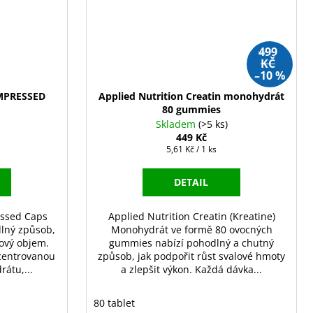
499
KČ
–10 %
MPRESSED
Applied Nutrition Creatin monohydrát
80 gummies
Skladem
(>5 ks)
449 Kč
Měrná
5,61 Kč / 1 ks
cena:
DETAIL
ssed Caps
Applied Nutrition Creatin (Kreatine)
lný způsob,
Monohydrát ve formě 80 ovocných
alový objem.
gummies nabízí pohodlný a chutný
centrovanou
způsob, jak podpořit růst svalové hmoty
átu,...
a zlepšit výkon. Každá dávka...
80 tablet