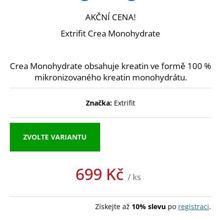
a
AKČNÍ CENA!
j
Extrifit Crea Monohydrate
í
t
?
Crea Monohydrate obsahuje kreatin ve formě 100 %
mikronizovaného kreatin monohydrátu.
Značka:
Extrifit
HLEDAT
ZVOLTE VARIANTU
D
o
699 Kč
/ ks
p
Měrná
o
cena:
r
Získejte až
10% slevu
po
registraci
.
u