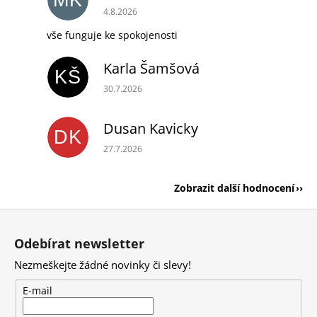
Hodnocení obchodu je 5 z 5 hvězdiček.
4.8.2026
vše funguje ke spokojenosti
Karla Šamšová
KŠ
Hodnocení obchodu je 5 z 5 hvězdiček.
30.7.2026
Dusan Kavicky
DK
Hodnocení obchodu je 5 z 5 hvězdiček.
27.7.2026
Zobrazit další hodnocení
Z
á
Odebírat newsletter
p
Nezmeškejte žádné novinky či slevy!
a
t
E-mail
í