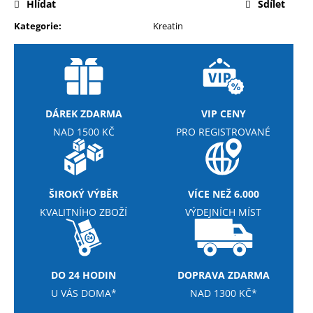
č
Hlídat
Sdílet
u
Kategorie
:
Kreatin
j
e
m
e
DÁREK ZDARMA
VIP CENY
NUTREND
DELUXE
NAD 1500 KČ
PRO REGISTROVANÉ
PROTEIN
BAR
60G
28
ŠIROKÝ VÝBĚR
VÍCE NEŽ 6.000
Kč
Původně:
KVALITNÍHO ZBOŽÍ
VÝDEJNÍCH MÍST
36
Kč
DO 24 HODIN
DOPRAVA ZDARMA
U VÁS DOMA*
NAD 1300 KČ*