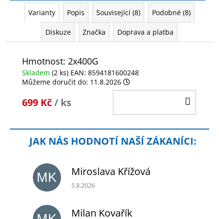
Varianty
Popis
Související (8)
Podobné (8)
Diskuze
Značka
Doprava a platba
Hmotnost: 2x400G
Skladem
(2 ks)
EAN:
8594181600248
Můžeme doručit do:
11.8.2026
DO
699 Kč
/ ks
KOŠÍ
Miroslava Křížová
MK
Hodnocení obchodu je 5 z 5 hvězdiček.
5.8.2026
Milan Kovařík
MK