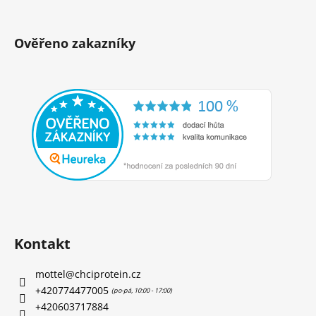
Ověřeno zakazníky
Kontakt
mottel
@
chciprotein.cz
+420774477005
+420603717884