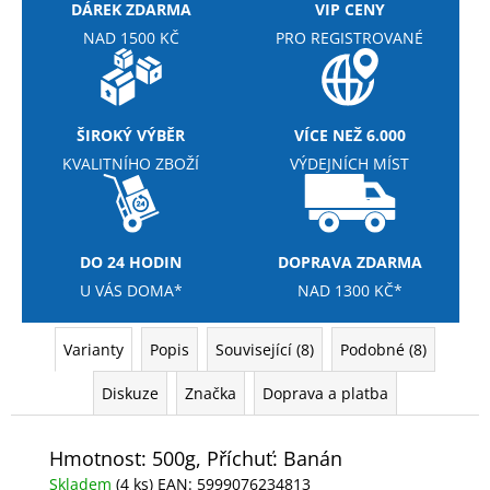
č
DÁREK ZDARMA
VIP CENY
u
NAD 1500 KČ
PRO REGISTROVANÉ
j
e
m
e
ŠIROKÝ VÝBĚR
VÍCE NEŽ 6.000
KVALITNÍHO ZBOŽÍ
VÝDEJNÍCH MÍST
MEZZO
CAFFE
ZRNKOVÁ
KÁVA
ARABICA
DO 24 HODIN
DOPRAVA ZDARMA
S
U VÁS DOMA*
NAD 1300 KČ*
PŘÍCHUTÍ
390
Kč
Varianty
Popis
Související (8)
Podobné (8)
Diskuze
Značka
Doprava a platba
Hmotnost: 500g, Příchuť: Banán
Skladem
(4 ks)
EAN:
5999076234813