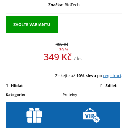
Značka:
BioTech
a
j
í
ZVOLTE VARIANTU
t
?
499 Kč
–30 %
349 Kč
/ ks
Měrná
HLEDAT
cena:
Získejte až
10% slevu
po
registraci
.
Hlídat
Sdílet
D
Kategorie
:
Proteiny
o
p
o
r
u