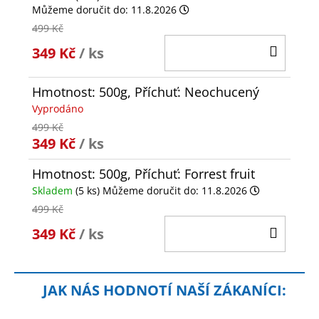
Můžeme doručit do:
11.8.2026
499 Kč
DO
349 Kč
/ ks
KOŠÍ
Hmotnost: 500g, Příchuť: Neochucený
Vyprodáno
499 Kč
349 Kč
/ ks
Hmotnost: 500g, Příchuť: Forrest fruit
Skladem
(5 ks)
Můžeme doručit do:
11.8.2026
499 Kč
DO
349 Kč
/ ks
KOŠÍ