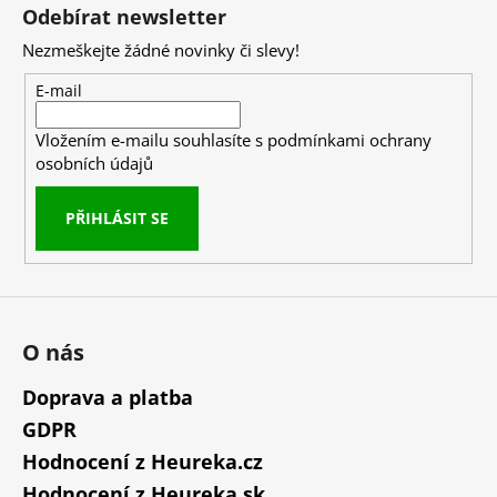
á
Odebírat newsletter
p
Nezmeškejte žádné novinky či slevy!
a
t
E-mail
í
Vložením e-mailu souhlasíte s
podmínkami ochrany
osobních údajů
PŘIHLÁSIT SE
O nás
Doprava a platba
GDPR
Hodnocení z Heureka.cz
Hodnocení z Heureka.sk