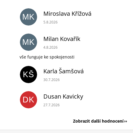
Miroslava Křížová
MK
Hodnocení obchodu je 5 z 5 hvězdiček.
5.8.2026
Milan Kovařík
MK
Hodnocení obchodu je 5 z 5 hvězdiček.
4.8.2026
vše funguje ke spokojenosti
Karla Šamšová
KŠ
Hodnocení obchodu je 5 z 5 hvězdiček.
30.7.2026
Dusan Kavicky
DK
Hodnocení obchodu je 5 z 5 hvězdiček.
27.7.2026
Zobrazit další hodnocení