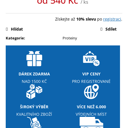
od
540 Kč
č
/ ks
u
Měrná
j
cena:
e
Získejte až
10% slevu
po
registraci
.
m
Hlídat
Sdílet
e
Kategorie
:
Proteiny
MEZZO
CAFFE
ZRNKOVÁ
KÁVA
COLUMBIA
SUPREMO
DÁREK ZDARMA
VIP CENY
249
NAD 1500 KČ
PRO REGISTROVANÉ
Kč
ŠIROKÝ VÝBĚR
VÍCE NEŽ 6.000
KVALITNÍHO ZBOŽÍ
VÝDEJNÍCH MÍST