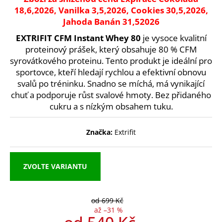
18,6,2026, Vanilka 3,5,2026, Cookies 30,5,2026,
a
Jahoda Banán 31,52026
j
í
EXTRIFIT CFM Instant Whey 80
je vysoce kvalitní
t
proteinový prášek, který obsahuje 80 % CFM
syrovátkového proteinu. Tento produkt je ideální pro
?
sportovce, kteří hledají rychlou a efektivní obnovu
svalů po tréninku. Snadno se míchá, má vynikající
chuť a podporuje růst svalové hmoty. Bez přidaného
cukru a s nízkým obsahem tuku.
HLEDAT
Značka:
Extrifit
D
ZVOLTE VARIANTU
o
p
o
r
od 699 Kč
až –31 %
u