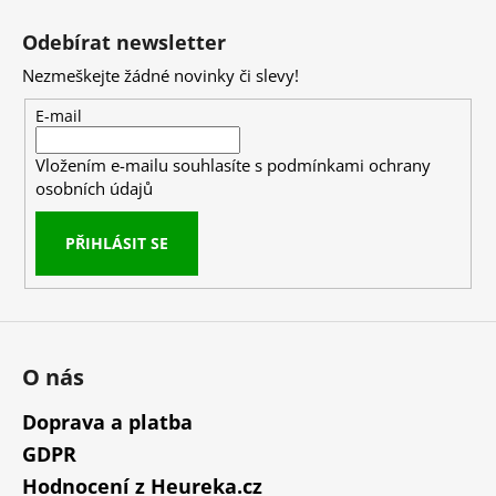
Z
á
Odebírat newsletter
p
Nezmeškejte žádné novinky či slevy!
a
t
E-mail
í
Vložením e-mailu souhlasíte s
podmínkami ochrany
osobních údajů
PŘIHLÁSIT SE
O nás
Doprava a platba
GDPR
Hodnocení z Heureka.cz