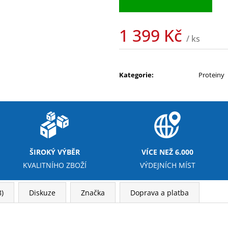
1 399 Kč
/ ks
Měrná
cena:
Kategorie
:
Proteiny
ŠIROKÝ VÝBĚR
VÍCE NEŽ 6.000
KVALITNÍHO ZBOŽÍ
VÝDEJNÍCH MÍST
)
Diskuze
Značka
Doprava a platba