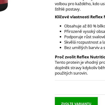
MEZZO CAFFE ZRNKOVÁ KÁVA BRAZIL
NUTREND EXCEL
volbou pro každého, kdo usi
SANTOS
39 Kč
štíhlé postavy.
215 Kč
Klíčové vlastnosti Reflex
Obsahuje až 80 % bílk
Přirozeně vysoký obsa
Podporuje růst svalov
Skvělá rozpustnost a 
Bez umělých barviv a 
Proč zvolit Reflex Nutri
Tento protein je vhodný pro
doplněk stravy kdykoliv běh
použitých surovin.
ZVOLTE VARIANTU