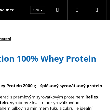
Hledat
Přihlášení
Náku
va mezzo
Značky
CZK
koší
nocení
tion 100% Whey Protein
ey Protein 2000 g – špičkový syrovátkový protein
eneraci s prémiovým syrovátkovým proteinem
Reflex
Následující
tein
. Vyrobený z kvalitního syrovátkového
hem bílkovin a minimem tuku a cukru, je ideální