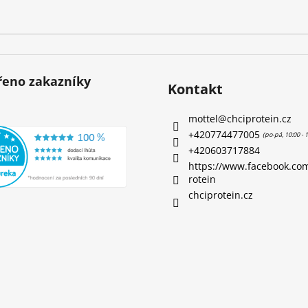
eno zakazníky
Kontakt
mottel
@
chciprotein.cz
+420774477005
+420603717884
https://www.facebook.co
rotein
chciprotein.cz