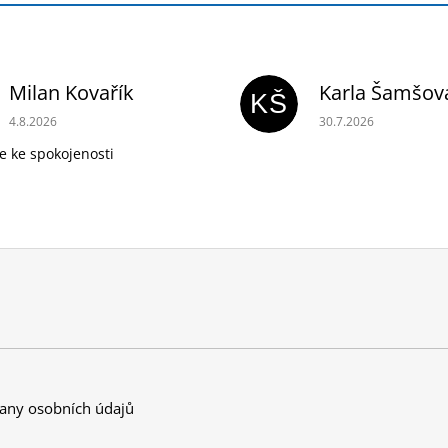
Milan Kovařík
Karla Šamšov
KŠ
Hodnocení obchodu je 5 z 5 hvězdiček.
Hodnocení obchodu 
4.8.2026
30.7.2026
e ke spokojenosti
any osobních údajů