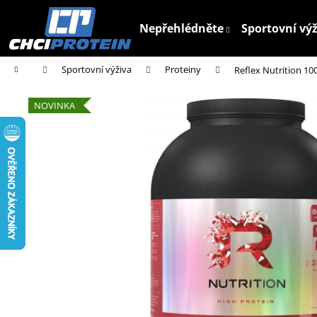
K
Přejít
na
o
Nepřehlédněte
Sportovní vý
obsah
Zpět
Zpět
š
do
do
í
Domů
Sportovní výživa
Proteiny
Reflex Nutrition 1
k
obchodu
obchodu
NOVINKA