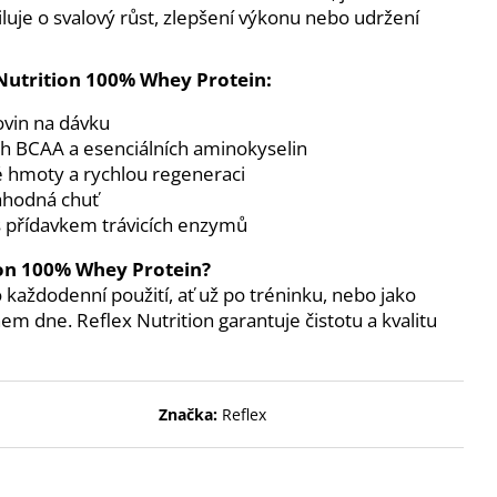
ENT PROTEIN BAR 85 G
luje o svalový růst, zlepšení výkonu nebo udržení
 Nutrition 100% Whey Protein:
ovin na dávku
h BCAA a esenciálních aminokyselin
é hmoty a rychlou regeneraci
lahodná chuť
s přídavkem trávicích enzymů
tion 100% Whey Protein?
 každodenní použití, ať už po tréninku, nebo jako
em dne. Reflex Nutrition garantuje čistotu a kvalitu
Značka:
Reflex