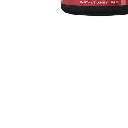
NUTREND QWIZZ 35% PROTEIN BAR
60G
38 Kč
Původně:
49 Kč