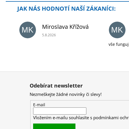
Miroslava Křížová
MK
MK
Hodnocení obchodu je 5 z 5 hvězdiček.
5.8.2026
vše funguj
Z
á
Odebírat newsletter
p
Nezmeškejte žádné novinky či slevy!
a
t
E-mail
í
Vložením e-mailu souhlasíte s
podmínkami ochr