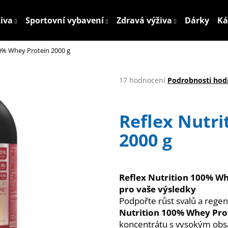
živa
Sportovní vybavení
Zdravá výživa
Dárky
Ká
00% Whey Protein 2000 g
Co potřebujete najít?
Průměrné
17 hodnocení
Podrobnosti hod
hodnocení
HLEDAT
produktu
je
Reflex Nutri
4,5
z
2000 g
5
Doporučujeme
hvězdiček.
Reflex Nutrition 100% Wh
pro vaše výsledky
Podpořte růst svalů a reg
Nutrition 100% Whey Pro
koncentrátu s vysokým obsa