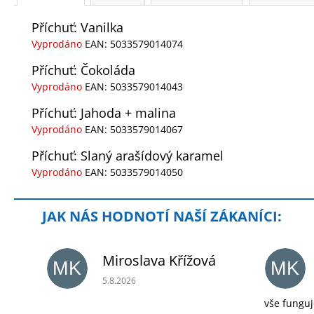
Příchuť: Vanilka
Vyprodáno
EAN:
5033579014074
Příchuť: Čokoláda
Vyprodáno
EAN:
5033579014043
Příchuť: Jahoda + malina
Vyprodáno
EAN:
5033579014067
Příchuť: Slaný arašídový karamel
Vyprodáno
EAN:
5033579014050
Miroslava Křížová
MK
MK
Hodnocení obchodu je 5 z 5 hvězdiček.
5.8.2026
vše funguj