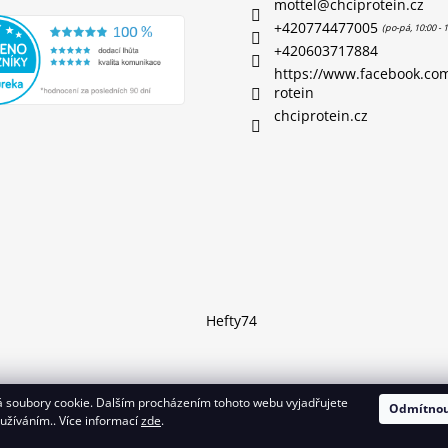
mottel
@
chciprotein.cz
+420774477005
+420603717884
https://www.facebook.co
rotein
chciprotein.cz
Hefty74
 soubory cookie. Dalším procházením tohoto webu vyjadřujete
Odmítno
azena.
oužíváním.. Více informací
zde
.