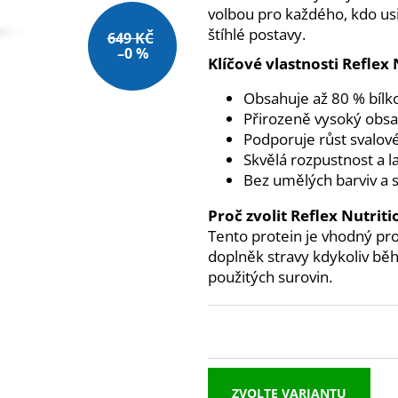
NUTREND QWIZZ 35% PROTEIN BAR
NUTREND EXCEL
volbou pro každého, kdo usi
60G
39 Kč
štíhlé postavy.
649 KČ
38 Kč
–0 %
Původně:
Klíčové vlastnosti Reflex
49 Kč
Obsahuje až 80 % bílk
Přirozeně vysoký obsa
Podporuje růst svalov
Skvělá rozpustnost a 
Bez umělých barviv a 
Proč zvolit Reflex Nutri
Tento protein je vhodný pro
doplněk stravy kdykoliv běh
použitých surovin.
ZVOLTE VARIANTU