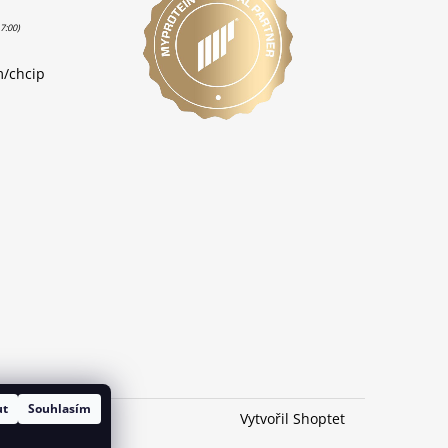
m/chcip
ut
Souhlasím
Vytvořil Shoptet