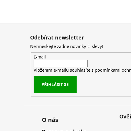
Z
á
Odebírat newsletter
p
Nezmeškejte žádné novinky či slevy!
a
t
E-mail
í
Vložením e-mailu souhlasíte s
podmínkami ochr
PŘIHLÁSIT SE
Ověř
O nás