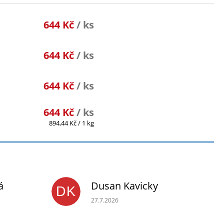
644 Kč
/ ks
644 Kč
/ ks
644 Kč
/ ks
644 Kč
/ ks
Měrná
894,44 Kč / 1 kg
cena:
á
Dusan Kavicky
DK
je 5 z 5 hvězdiček.
Hodnocení obchodu je 5 z 5 hvězdiček.
27.7.2026