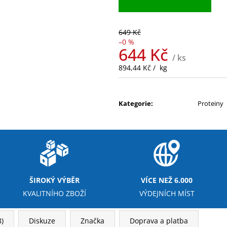
649 Kč
–0 %
644 Kč
/ ks
Měrná
894,44 Kč / kg
cena:
Kategorie
:
Proteiny
ŠIROKÝ VÝBĚR
VÍCE NEŽ 6.000
KVALITNÍHO ZBOŽÍ
VÝDEJNÍCH MÍST
)
Diskuze
Značka
Doprava a platba