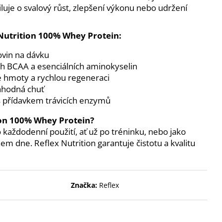
ENT PROTEIN BAR 85 G
luje o svalový růst, zlepšení výkonu nebo udržení
 Nutrition 100% Whey Protein:
ovin na dávku
h BCAA a esenciálních aminokyselin
é hmoty a rychlou regeneraci
lahodná chuť
s přídavkem trávicích enzymů
tion 100% Whey Protein?
 každodenní použití, ať už po tréninku, nebo jako
em dne. Reflex Nutrition garantuje čistotu a kvalitu
Značka:
Reflex