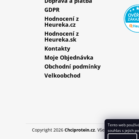
Doprava a platba
GDPR
Hodnocení z
Heureka.cz
Hodnocení z
Heureka.sk
Kontakty
Moje Objednávka
Obchodní podmínky
Velkoobchod
Tento web používá
Copyright 2026
Chciprotein.cz
. Všechna práva vyhr
souhlas s jejich p