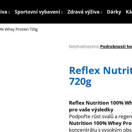
živa
Sportovní vybavení
Zdravá výživa
Dárky
Ká
00% Whey Protein 720g
Co potřebujete najít?
Průměrné
Neohodnoceno
Podrobnosti h
hodnocení
HLEDAT
produktu
je
Reflex Nutri
0,0
z
720g
5
Doporučujeme
hvězdiček.
Reflex Nutrition 100% Wh
pro vaše výsledky
Podpořte růst svalů a reg
Nutrition 100% Whey Pro
koncentrátu s vysokým obsa