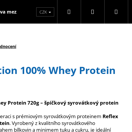
Hledat
Přihlášení
Náku
va mezzo
Značky
CZK
koší
odnocení
tion 100% Whey Protein
ey Protein 720g – špičkový syrovátkový protein
eneraci s prémiovým syrovátkovým proteinem
Reflex
Následující
tein
. Vyrobený z kvalitního syrovátkového
hem bílkovin a minimem tuku a cukru, je ideální