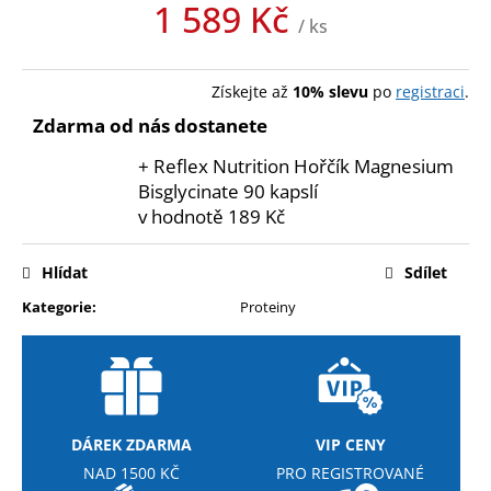
1 589 Kč
/ ks
Měrná
cena:
Získejte až
10% slevu
po
registraci
.
Zdarma od nás dostanete
+ Reflex Nutrition Hořčík Magnesium
Bisglycinate 90 kapslí
v hodnotě 189 Kč
Hlídat
Sdílet
Kategorie
:
Proteiny
DÁREK ZDARMA
VIP CENY
NAD 1500 KČ
PRO REGISTROVANÉ