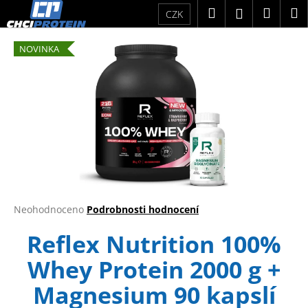
K
Přejít
Hledat
Náku
M
Přihlášení
CZK
na
o
obsah
Zpět
Zpět
košík
š
NOVINKA
í
C
k
o
p
o
t
ř
e
b
Průměrné
Neohodnoceno
Podrobnosti hodnocení
u
hodnocení
j
Reflex Nutrition 100%
produktu
je
e
Whey Protein 2000 g +
0,0
t
z
e
Magnesium 90 kapslí
5
hvězdiček.
n