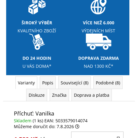
ŠIROKÝ VÝBĚR
VÍCE NEŽ 6.000
KVALITNÍHO ZBOŽÍ
VÝDEJNÍCH MÍST
DO 24 HODIN
DOPRAVA ZDARMA
U VÁS DOMA*
NAD 1300 KČ*
Varianty
Popis
Související (8)
Podobné (8)
Diskuze
Značka
Doprava a platba
Příchuť: Vanilka
Skladem
(1 ks)
EAN:
5033579014074
Můžeme doručit do:
7.8.2026
DO