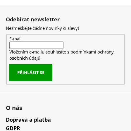
Z
á
Odebírat newsletter
p
Nezmeškejte žádné novinky či slevy!
a
t
E-mail
í
Vložením e-mailu souhlasíte s
podmínkami ochrany
osobních údajů
PŘIHLÁSIT SE
O nás
Doprava a platba
GDPR